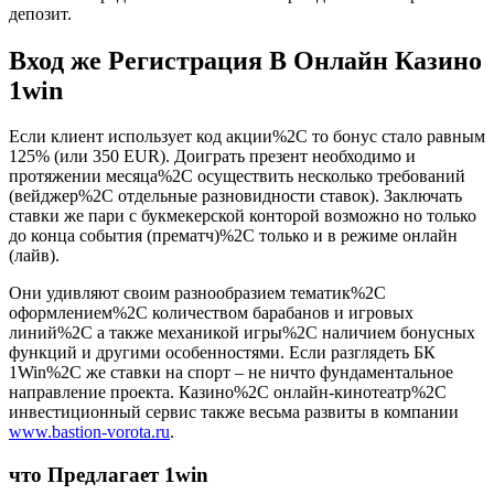
депозит.
Вход же Регистрация В Онлайн Казино
1win
Если клиент использует код акции%2C то бонус стало равным
125% (или 350 EUR). Доиграть презент необходимо и
протяжении месяца%2C осуществить несколько требований
(вейджер%2C отдельные разновидности ставок). Заключать
ставки же пари с букмекерской конторой возможно но только
до конца события (прематч)%2C только и в режиме онлайн
(лайв).
Они удивляют своим разнообразием тематик%2C
оформлением%2C количеством барабанов и игровых
линий%2C а также механикой игры%2C наличием бонусных
функций и другими особенностями. Если разглядеть БК
1Win%2C же ставки на спорт – не ничто фундаментальное
направление проекта. Казино%2C онлайн-кинотеатр%2C
инвестиционный сервис также весьма развиты в компании
www.bastion-vorota.ru
.
что Предлагает 1win