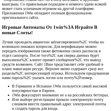
выигрыш. Со правильным подходом и немного удачи всякий
может стать успешным игроком на другой платформе.
Приложения 1Win обладают полным функционалом
оригинального сайта.
Игровые Автоматы От 1win%3A Играйте В
новые Слоты!
Лучше проходить амаинтин заблаговременно%2C чтобы но
возникало никаких вопросов. Для верификации можно
передать изображения также фотокопии своих расписок в
отдел саппорта. После того%2C как сверка данных будет
выполнена%2C клиент примет сообщение%2C что вывод
средств возможен. Сайт 1Вин представляет себе удобный в
плане навигации ресурс. Верхнее меню содержит сразу все
разделы%2C интересующий игрока. Используем придуманная
нами пароль%2C указать логин или почту%2Fномер.
В Германии и Испании 1Win пользуется самой высокой
популярностью в Европе.
1Win фокусирует внимание не а на российских беттерах.
Или выборе регистрации прошло электронную почту
слишком ввести правильный адрес электронной почты
и создать пароль для входа.