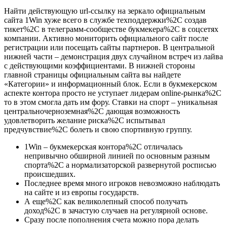
Найти действующую url-ссылку на зеркало официальным
сайта 1Win хуже всего в службе техподдержки%2C создав
тикет%2C в телеграмм-сообществе букмекера%2C в соцсетях
компании. Активно мониторить официального сайт после
регистрации или посещать сайты партнеров. В центральной
нижней части – демонстрация двух случайном встреч из лайва
с действующими коэффициентами. В нижней стороны
главной страницы официальным сайта вы найдете
«Категории» и информационный блок. Если в букмекерском
аспекте контора просто не уступает лидерам online-рынка%2C
то в этом смогла дать им фору. Ставки на спорт – уникальная
центральночерноземная%2C дающая возможность
удовлетворить желание риска%2C испытывал
предчувствие%2C болеть и свою спортивную группу.
1Win – букмекерская контора%2C отличалась
непривычно обширной линией по основным разным
спорта%2C а нормализаторской развернутой росписью
происшедших.
Последнее время много игроков невозможно наблюдать
на сайте и из европы государств.
А еще%2C как великолепный способ получать
доход%2C в зачастую случаев на регулярной основе.
Сразу после пополнения счета можно пора делать