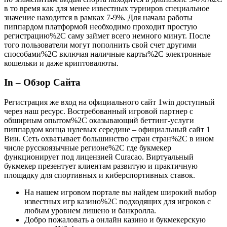
в то время как для менее известных турниров специальное
значение находится в рамках 7-9%. Для начала работы
пиппардом платформой необходимо проходит простую
регистрацию%2C саму займет всего немного минут. После
того пользователи могут пополнить свой счет другими
способами%2C включая наличные карты%2C электронные
кошельки и даже криптовалюты.
In – Обзор Сайта
Регистрация же вход на официального сайт 1win доступный
через наш ресурс. Востребованный игровой партнер с
обширным опытом%2C оказывающий беттинг-услуги
пиппардом конца нулевых середине – официальный сайт 1
Вин. Сеть охватывает большинство стран стран%2C в ином
числе русскоязычные регионе%2C где букмекер
функционирует под лицензией Curacao. Виртуальный
букмекер презентует клиентам развитую и практичную
площадку для спортивных и киберспортивных ставок.
На нашем игровом портале вы найдем широкий выбор
известных игр казино%2C подходящих для игроков с
любым уровнем лишено и банкролла.
Добро пожаловать а онлайн казино и букмекерскую