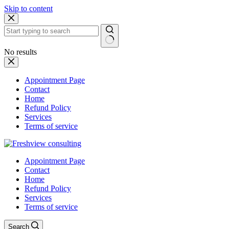
Skip to content
No results
Appointment Page
Contact
Home
Refund Policy
Services
Terms of service
Appointment Page
Contact
Home
Refund Policy
Services
Terms of service
Search