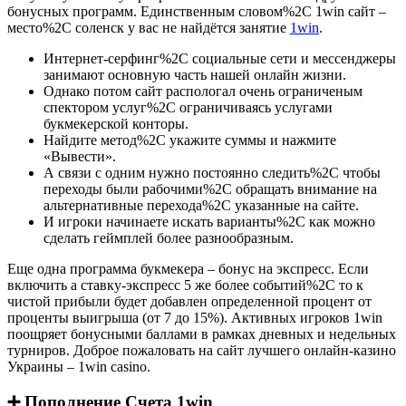
бонусных программ. Единственным словом%2C 1win сайт –
место%2C соленск у вас не найдётся занятие
1win
.
Интернет-серфинг%2C социальные сети и мессенджеры
занимают основную часть нашей онлайн жизни.
Однако потом сайт распологал очень ограниченым
спектором услуг%2C ограничиваясь услугами
букмекерской конторы.
Найдите метод%2C укажите суммы и нажмите
«Вывести».
А связи с одним нужно постоянно следить%2C чтобы
переходы были рабочими%2C обращать внимание на
альтернативные перехода%2C указанные на сайте.
И игроки начинаете искать варианты%2C как можно
сделать геймплей более разнообразным.
Еще одна программа букмекера – бонус на экспресс. Если
включить а ставку-экспресс 5 же более событий%2C то к
чистой прибыли будет добавлен определенной процент от
проценты выигрыша (от 7 до 15%). Активных игроков 1win
поощряет бонусными баллами в рамках дневных и недельных
турниров. Доброе пожаловать на сайт лучшего онлайн-казино
Украины – 1win casino.
➕ Пополнение Счета 1win