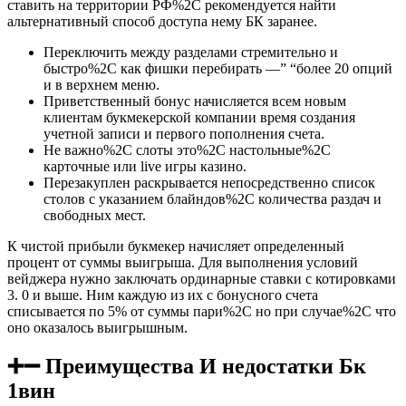
ставить на территории РФ%2C рекомендуется найти
альтернативный способ доступа нему БК заранее.
Переключить между разделами стремительно и
быстро%2C как фишки перебирать —” “более 20 опций
и в верхнем меню.
Приветственный бонус начисляется всем новым
клиентам букмекерской компании время создания
учетной записи и первого пополнения счета.
Не важно%2C слоты это%2C настольные%2C
карточные или live игры казино.
Перезакуплен раскрывается непосредственно список
столов с указанием блайндов%2C количества раздач и
свободных мест.
К чистой прибыли букмекер начисляет определенный
процент от суммы выигрыша. Для выполнения условий
вейджера нужно заключать ординарные ставки с котировками
3. 0 и выше. Ним каждую из их с бонусного счета
списывается по 5% от суммы пари%2C но при случае%2C что
оно оказалось выигрышным.
➕➖ Преимущества И недостатки Бк
1вин