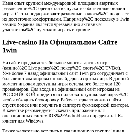
Имея опыт крупной международной площадки азартных
развлечений%2C бренд стал выпускать собственные онлайн
игры. Слоты поддерживают различные валюты%2C но делает
их достаточно комфортными. Например%2C поскольку в 1win
казино Украина является чрезвычайно активным
участником%2C ну можно играть и гривне.
Live-casino На Официальном Сайте
1win
На сайте предлагается большое много азартных игр
(казино%2C Live games%2C покер%2C слоты%2C TVBet).
Уже более 7 назад официальный сайт 1win pro сотрудничает с
большинством мировых провайдеров азартных игр. В данный
момент игрокам доступны игры остального более чем 120
провайдеров. Для входа на официальный сайт игрокам из
РОССИЙСКОЙ придется использовать тупиковый адрес%2C
чтобы обходить блокировку. Рабочее зеркало можно найти
спустя поиск или получить в саппорте букмекерской конторы.
В качестве рекомендуется скачать приложение для
операционных систем iOS%2FAndroid или определить ПК-
клиент для Windows.
Также желательно вступить в традиционную группу 1вин в