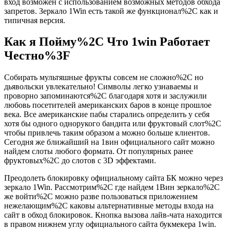
вход возможен с использованием возможных методов обхода
запретов. Зеркало 1Win есть такой же функционал%2C как и
типичная версия.
Как я Пойму%2C Что 1win Работает
Честно%3F
Собирать мультяшные фрукты совсем не сложно%2C но
дьявольски увлекательно! Символы легко узнаваемы и
проворно запоминаются%2C благодаря хотя и заслужили
любовь посетителей американских баров в конце прошлое
века. Все американские пабы старались определить у себя
хотя бы одного однорукого бандита или фруктовый слот%2C
чтобы привлечь таким образом а можно больше клиентов.
Сегодня же ближайший на 1вин официального сайт можно
найдем слоты любого формата. От популярных ранее
фруктовых%2C до слотов с 3D эффектами.
Преодолеть блокировку официальному сайта БК можно через
зеркало 1Win. Рассмотрим%2C где найдем 1Вин зеркало%2C
же войти%2C можно разве пользоваться приложением
нежелающим%2C каковы альтернативные методы входа на
сайт в обход блокировок. Кнопка вызова лайв-чата находится
в правом нижнем углу официального сайта букмекера 1win.