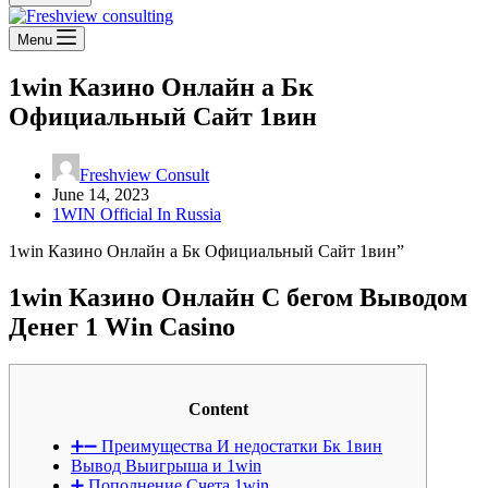
Menu
1win Казино Онлайн а Бк
Официальный Сайт 1вин
Freshview Consult
June 14, 2023
1WIN Official In Russia
1win Казино Онлайн а Бк Официальный Сайт 1вин”
1win Казино Онлайн С бегом Выводом
Денег 1 Win Casino
Content
➕➖ Преимущества И недостатки Бк 1вин
Вывод Выигрыша и 1win
➕ Пополнение Счета 1win