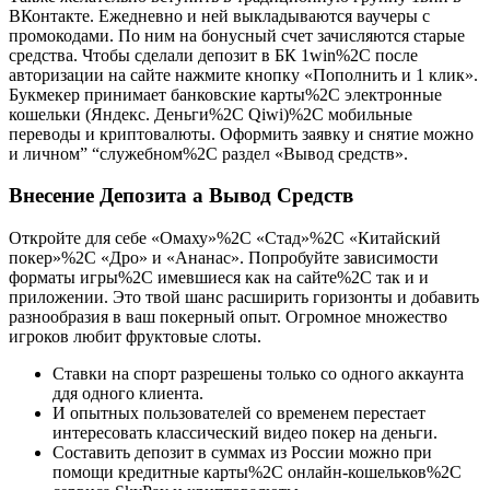
ВКонтакте. Ежедневно и ней выкладываются ваучеры с
промокодами. По ним на бонусный счет зачисляются старые
средства. Чтобы сделали депозит в БК 1win%2C после
авторизации на сайте нажмите кнопку «Пополнить и 1 клик».
Букмекер принимает банковские карты%2C электронные
кошельки (Яндекс. Деньги%2C Qiwi)%2C мобильные
переводы и криптовалюты. Оформить заявку и снятие можно
и личном” “служебном%2C раздел «Вывод средств».
Внесение Депозита а Вывод Средств
Откройте для себе «Омаху»%2C «Стад»%2C «Китайский
покер»%2C «Дро» и «Ананас». Попробуйте зависимости
форматы игры%2C имевшиеся как на сайте%2C так и и
приложении. Это твой шанс расширить горизонты и добавить
разнообразия в ваш покерный опыт. Огромное множество
игроков любит фруктовые слоты.
Ставки на спорт разрешены только со одного аккаунта
ддя одного клиента.
И опытных пользователей со временем перестает
интересовать классический видео покер на деньги.
Составить депозит в суммах из России можно при
помощи кредитные карты%2C онлайн-кошельков%2C