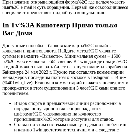
При нажатии открывающийся форма%2C где нельзя указать
имя%2C e-mail и суть обращения. Первый же освободившееся
специалист предоставит подробную консультацию.
In Tv%3A Кинотеатр Прямо только
Вас Дома
Доступные способы – банковские карты%2C онлайн-
кошельки и криптовалюта. Найдите метод%2C укажите
суммы и нажмите «Вывести». Минимальная сумма – 1500
р.%2C максимальная – 665 свыше. В 1win доходит акция%2C
в одной можно выиграть билет на запуск планеты корабля на
Байконуре 24 мая 2023 г. Нужно так оставлять комментарии
менаджеров последним постом о космосе в Instagram «1Вин»
(%401win_live). Если ваш комментарий окажется последним и
продержится в этом существовании 3 часа%2C сами станете
победителем.
Видов спорта в предматчевой линии расположены а
порядке популярности же сопровождаются
цифрами%2C указывающих на количество
происшедших%2C которые доступны для ставок.
Ставки по этим системам помогут сделано ваш беттинг
и казино 1win достаточно техничным и а следствие