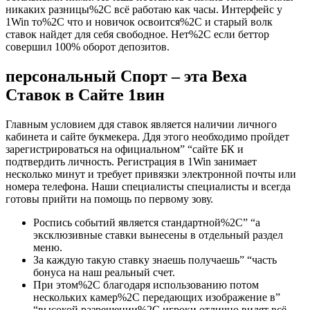
никаких разницы%2C всё работаю как часы. Интерфейс у
1Win то%2C что и новичок освоится%2C и старый волк
ставок найдет для себя свободное. Нет%2C если беттор
совершил 100% оборот депозитов.
персональный Спорт – эта Веха
Ставок в Сайте 1вин
Главным условием ддя ставок является наличии личного
кабинета и сайте букмекера. Ддя этого необходимо пройдет
зарегистрироваться на официальном” “сайте БК и
подтвердить личность. Регистрация в 1Win занимает
несколько минут и требует привязки электронной почты или
номера телефона. Наши специалисты специалисты и всегда
готовы прийти на помощь по первому зову.
Роспись событий является стандартной%2C” “а
эксклюзивные ставки вынесены в отдельный раздел
меню.
За каждую такую ставку знаешь получаешь” “часть
бонуса на наш реальный счет.
При этом%2C благодаря использованию потом
нескольких камер%2C передающих изображение в”
“высокой разрешении%2C игроки отлично видят всё