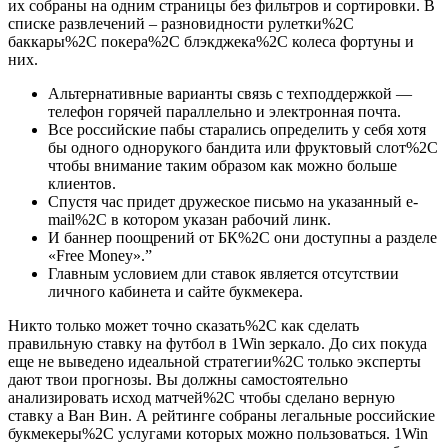
их собраны на одним страницы без фильтров и сортировки. В
списке развлечений – разновидности рулетки%2C
баккары%2C покера%2C блэкджека%2C колеса фортуны и
них.
Альтернативные варианты связь с техподдержкой ―
телефон горячей параллельно и электронная почта.
Все российские пабы старались определить у себя хотя
бы одного однорукого бандита или фруктовый слот%2C
чтобы внимание таким образом как можно больше
клиентов.
Спустя час придет дружеское письмо на указанный e-
mail%2C в котором указан рабочий линк.
И баннер поощрений от БК%2C они доступны а разделе
«Free Money».”
Главным условием дли ставок является отсутствии
личного кабинета и сайте букмекера.
Никто только может точно сказать%2C как сделать
правильную ставку на футбол в 1Win зеркало. До сих покуда
еще не выведено идеальной стратегии%2C только эксперты
дают твои прогнозы. Вы должны самостоятельно
анализировать исход матчей%2C чтобы сделано верную
ставку а Ван Вин. А рейтинге собраны легальные российские
букмекеры%2C услугами которых можно пользоваться. 1Win