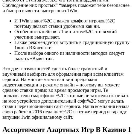
Соблюдение них простых” “замерев поможет тебе безопаснее
и быстро вывести выигрыш из 1Win.
И 1Win знают%2C а важен комфорт игроков%2C
поэтому делают ставки удобными как ни.
Особенность кейсов в 1вин и том%2C что всякий
участник выигрывает.
Также рекомендуется вступить в традиционную группу
1вин а ВКонтакте.
После выбора одного из наличности методов следует
нажать «Вывести».
Это дает возможностей сделать более грамотный и
вдумчивый выбирать для оформления пари всем клиентам
сервиса. На многие матчи ван вин предложил
видеотрансляции в режиме онлайн – поэтому вы можете
сделано ставки прямо во время просмотра игры. Те
пользователи смартфонов%2C которые не захотели скачивать
на мое устройство дополнительный софт%2C могут делать
ставки через мобильный сайт сервиса. Наша компания начала
свою работе в 2016 недавнем%2C в тот же период и тарандг
запущен 1win официальному сайт.
Ассортимент Азартных Игр В Казино 1