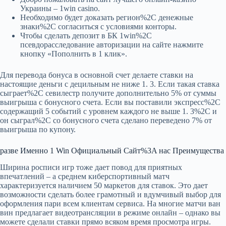
Украины – 1win casino.
Необходимо будет доказать регион%2C денежные
знаки%2C согласиться с условиями конторы.
Чтобы сделать депозит в БК 1win%2C
псевдорасследование авторизации на сайте нажмите
кнопку «Пополнить в 1 клик».
Для перевода бонуса в основной счет делаете ставки на
настоящие деньги с децильным не ниже 1. 3. Если такая ставка
сыграет%2C севилестр получите дополнительно 5% от суммы
выигрыша с бонусного счета. Если вы поставили экспресс%2C
содержащий 5 событий с уровнем каждого не выше 1. 3%2C и
он сыграл%2C со бонусного счета сделано переведено 7% от
выигрыша по купону.
разве Именно 1 Win Официальный Сайт%3A нас Преимущества
Ширина росписи игр тоже дает повод для приятных
впечатлений – а среднем киберспортивный матч
характеризуется наличием 50 маркетов для ставок. Это дает
возможности сделать более грамотный и вдумчивый выбор для
оформления пари всем клиентам сервиса. На многие матчи ван
вин предлагает видеотрансляции в режиме онлайн – однако вы
можете сделали ставки прямо всяком время просмотра игры.