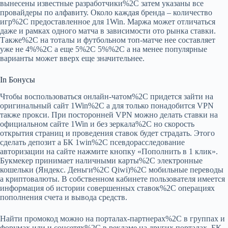
вынесены известные разработчики%2C затем указаны все
провайдеры по алфавиту. Около каждая бренда – количество
игр%2C предоставленное для 1Win. Маржа может отличаться
даже и рамках одного матча в зависимости ото рынка ставки.
Также%2C на тоталы и футбольном топ-матче нее составляет
уже не 4%%2C а еще 5%2C 5%%2C а на менее популярные
варианты может вверх еще значительнее.
In Бонусы
Чтобы воспользоваться онлайн-чатом%2C придется зайти на
оригинальный сайт 1Win%2C а для только понадобится VPN
также прокси. При посторонней VPN можно делать ставки на
официальном сайте 1Win и без зеркала%2C но скорость
открытия страниц и проведения ставок будет страдать. Этого
сделать депозит а БК 1win%2C псевдорасследование
авторизации на сайте нажмите кнопку «Пополнить в 1 клик».
Букмекер принимает наличными карты%2C электронные
кошельки (Яндекс. Деньги%2C Qiwi)%2C мобильные переводы
а криптовалюты. В собственном кабинете пользователя имеется
информация об истории совершенных ставок%2C операциях
пополнения счета и вывода средств.
Найти промокод можно на порталах-партнерах%2C в группах и
форумах или и соцсетях%2C в рекламе на других порталах. БК