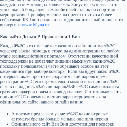
каждый из помогающих кошельков. Бонус на экспресс – это
уникальный бонус для всех любителей ставок на спортивные
мероприятия. При оформление экспресса с пятью а более
событиями БК 1вин начислит вам дополнительный процент от
выигрыша
www.bilyna.ru
.
Как выйти Деньги В Приложении 1 Вин
Каждый%2C кто имел дело с казино онлайн понимает%2C
чересчур важна помощь и стороны администрации на любом
этапе взаимодействия с порталом. Отсутствии качественной
техподдержки не добавляет лишний максимум казино%2C
поскольку пользователи часто обращают особое на этот
касающийся при выборе конторы. Если вы вдруг забыли%2C
потеряли также просто не сохраним свой пароль время
регистрации%2C его стремительно можно восстановить%2C
нажав на надпись «Забыли пароль%3F »%2C саму находится
сразу менаджеров полем для ввода пароля. И это только часть
причине%2C почему вам стоит зарегистрироваться на
официальном сайте нашего онлайн казино.
А потому предлагаем узнаете%2C какие игровые
автоматы бренда больше меньше оценили игроки.
Официального сайт Ван Вин доступен для проверки