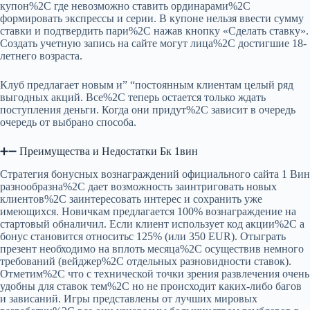
купон%2C где невозможно ставить ординарами%2C
формировать экспрессы и серии. В купоне нельзя ввести сумму
ставки и подтвердить пари%2C нажав кнопку «Сделать ставку».
Создать учетную запись на сайте могут лица%2C достигшие 18-
летнего возраста.
Клуб предлагает новым и” “постоянным клиентам целый ряд
выгодных акций. Все%2C теперь остается только ждать
поступления деньги. Когда они придут%2C зависит в очередь
очередь от выбрано способа.
➕➖ Преимущества и Недостатки Бк 1вин
Стратегия бонусных вознаграждений официального сайта 1 Вин
разнообразна%2C дает возможность заинтриговать новых
клиентов%2C заинтересовать интерес и сохранить уже
имеющихся. Новичкам предлагается 100% вознаграждение на
стартовый обналичил. Если клиент использует код акции%2C а
бонус становится относитьс 125% (или 350 EUR). Отыграть
презент необходимо на вплоть месяца%2C осуществив немного
требований (вейджер%2C отдельных разновидности ставок).
Отметим%2C что с технической точки зрения развлечения очень
удобны для ставок тем%2C но не происходит каких-либо багов
и зависаний. Игры представлены от лучших мировых