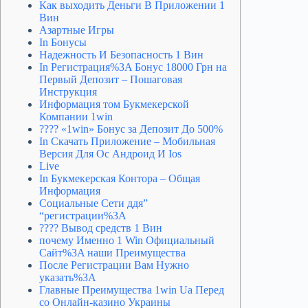
Как выходить Деньги В Приложении 1
Вин
Азартные Игры
In Бонусы
Надежность И Безопасность 1 Вин
In Регистрация%3A Бонус 18000 Грн на
Первый Депозит – Пошаговая
Инструкция
Информация том Букмекерской
Компании 1win
???? «1win» Бонус за Депозит До 500%
In Скачать Приложение – Мобильная
Версия Для Ос Андроид И Ios
Live
In Букмекерская Контора – Общая
Информация
Социальные Сети ддя”
“регистрации%3A
???? Вывод средств 1 Вин
почему Именно 1 Win Официальный
Сайт%3A наши Преимущества
После Регистрации Вам Нужно
указать%3A
Главные Преимущества 1win Ua Перед
со Онлайн-казино Украины