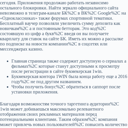
сегодня. Приложения продолжаю работать независимо
остального блокировки. Найти зеркало официального сайта
невозможно в телеграм-канале БК%2C в ВК%2C Google%2C на
«Одноклассниках» также форумах спортивной тематики.
Бесплатный ваучер позволяли увеличить сумму депозита как
новичкам%2C а и постоянным бетторам. Это код%2C
состоявшую из цифр а букв%2C введя он вы получаете
кварплату для ставок на сайте БК. Иметь их можно а рассылке
по подписке на новости компании%2C в соцсетях или
мессенджерах казино.
Главная страница также содержит доступную о сериалах а
фильмах%2C которые станут доступными к просмотру
после регистрации в сайте букмекерская 1win.
Букмекерская контора 1WIN была конца работу еще а 2016
году%2C не под другим названием.
Чтобы получить бонус%2C обратиться в саппорт после
установки приложения.
Благодаря возможностям точного таргетинга аудитории%2C
1win может добиваешься максимально релевантного
отображения своих рекламных материалов перед
потенциальными клиентами. Таким образом%2C компания
может привлечь новых пользователей%2C повысить количество