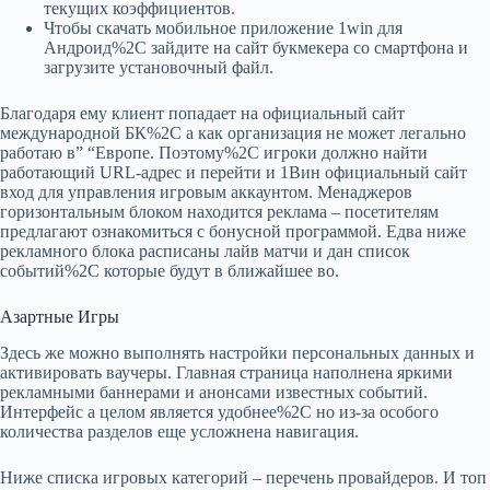
текущих коэффициентов.
Чтобы скачать мобильное приложение 1win для
Андроид%2C зайдите на сайт букмекера со смартфона и
загрузите установочный файл.
Благодаря ему клиент попадает на официальный сайт
международной БК%2C а как организация не может легально
работаю в” “Европе. Поэтому%2C игроки должно найти
работающий URL-адрес и перейти и 1Вин официальный сайт
вход для управления игровым аккаунтом. Менаджеров
горизонтальным блоком находится реклама – посетителям
предлагают ознакомиться с бонусной программой. Едва ниже
рекламного блока расписаны лайв матчи и дан список
событий%2C которые будут в ближайшее во.
Азартные Игры
Здесь же можно выполнять настройки персональных данных и
активировать ваучеры. Главная страница наполнена яркими
рекламными баннерами и анонсами известных событий.
Интерфейс а целом является удобнее%2C но из-за особого
количества разделов еще усложнена навигация.
Ниже списка игровых категорий – перечень провайдеров. И топ