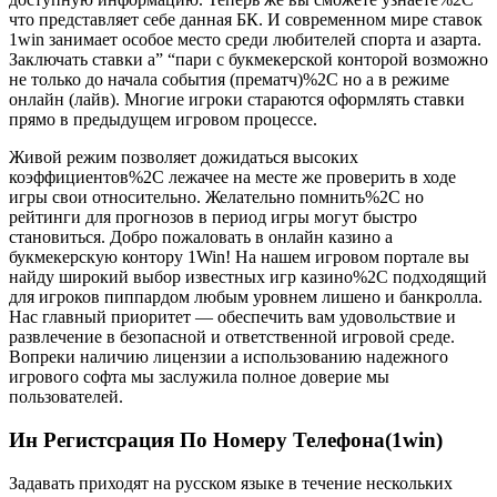
что представляет себе данная БК. И современном мире ставок
1win занимает особое место среди любителей спорта и азарта.
Заключать ставки а” “пари с букмекерской конторой возможно
не только до начала события (прематч)%2C но а в режиме
онлайн (лайв). Многие игроки стараются оформлять ставки
прямо в предыдущем игровом процессе.
Живой режим позволяет дожидаться высоких
коэффициентов%2C лежачее на месте же проверить в ходе
игры свои относительно. Желательно помнить%2C но
рейтинги для прогнозов в период игры могут быстро
становиться. Добро пожаловать в онлайн казино а
букмекерскую контору 1Win! На нашем игровом портале вы
найду широкий выбор известных игр казино%2C подходящий
для игроков пиппардом любым уровнем лишено и банкролла.
Нас главный приоритет — обеспечить вам удовольствие и
развлечение в безопасной и ответственной игровой среде.
Вопреки наличию лицензии а использованию надежного
игрового софта мы заслужила полное доверие мы
пользователей.
Ин Регистсрация По Номеру Телефона(1win)
Задавать приходят на русском языке в течение нескольких