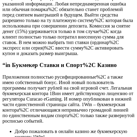
указанной информации. Любая непреднамеренная ошибка
или обычная помарка%2C обязательно станет проблемой
перед снятием выигрышей в будущем. Выйти средства
разрешено только на ту платежную систему%2C которая была
использована при совершении депозита. Комиссия за снятие
денег (15%) удерживается только в том случае%2C когда
клиент полностью только потратил внесенную сумма для
ставок. В нем можно выбрать тип ставки (ординар%2C
экспресс или серия)%2C ввести сумму%2C активировать
купон и доказать размер выигрыша.
“in Букмекер Ставки и Спорт%2C Казино
Приложения полностью русифицированные%2C а также
имею собственный бонус. Иной новый пользователь
программы получает рублей на свой игровой счет. Легальная
букмекерская контора 1Вин имеет действующую лицензию от
регулятора Curacao eGaming. И номер опубликован в нижней
части единственной страницы сайта. 1Win – букмекерская
контора%2C отличающаяся непривычно громадной линией
по единственным видам спорта%2C только также развернутой
росписью событий.
Добро пожаловать в онлайн казино же букмекерскую
контору 1Win!