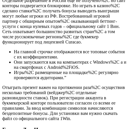
Отдельное разрешение в России еще не получено%2C но сайт
конторы подвергается блокировке. Но играть в казино%2C
сделано ставки%2C получать бонусы выводить выигрыши
могут любые игроки из РФ. Востребованный игровой
партнер с обширным опытом%2C оказывающий беттинг-
услуги с конца нулевых годов – официальному сайт 1 Вин.
Сеть охватывает большинство развитых стран%2C а том
числе русскоязычные регионы%2C где букмекер
функционирует под лицензией Curacao.
На главной строчке отображаются все топовые события
с их коэффициентами.
Они запускаются как на компьютерах с Windows%2C а и
на смартфонах с Android%2FiOS.
Игры%2C размещенные на площадке%2C регулярно
проверяются аудиторами.”
Отыграть презент важен на протяжении раза%2C осуществив
несколько требований (вейджер%2C отдельные
разновидности ставок). При регистрации аккаунта в
букмекерской конторе пользователи согласен со всеми ее
правилами. За ввод комбинации символов начисляются
бездепозитные бонусы. Дли установки вам нужно скачать
файл со официального сайта 1Win.