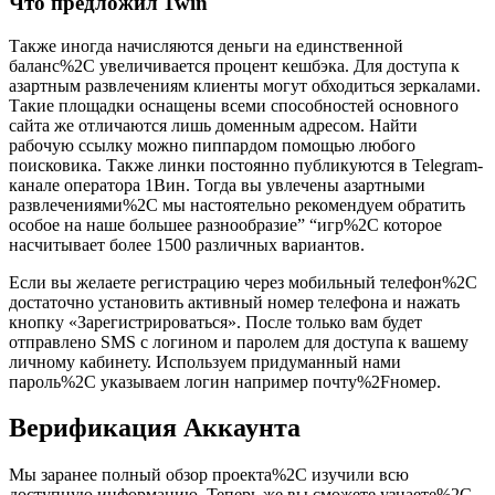
Что предложил 1win
Также иногда начисляются деньги на единственной
баланс%2C увеличивается процент кешбэка. Для доступа к
азартным развлечениям клиенты могут обходиться зеркалами.
Такие площадки оснащены всеми способностей основного
сайта же отличаются лишь доменным адресом. Найти
рабочую ссылку можно пиппардом помощью любого
поисковика. Также линки постоянно публикуются в Telegram-
канале оператора 1Вин. Тогда вы увлечены азартными
развлечениями%2C мы настоятельно рекомендуем обратить
особое на наше большее разнообразие” “игр%2C которое
насчитывает более 1500 различных вариантов.
Если вы желаете регистрацию через мобильный телефон%2C
достаточно установить активный номер телефона и нажать
кнопку «Зарегистрироваться». После только вам будет
отправлено SMS с логином и паролем для доступа к вашему
личному кабинету. Используем придуманный нами
пароль%2C указываем логин например почту%2Fномер.
Верификация Аккаунта
Мы заранее полный обзор проекта%2C изучили всю
доступную информацию. Теперь же вы сможете узнаете%2C