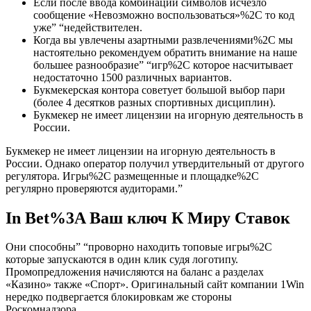
Если после ввода комбинации символов исчезло
сообщение «Невозможно воспользоваться»%2C то код
уже” “недействителен.
Когда вы увлечены азартными развлечениями%2C мы
настоятельно рекомендуем обратить внимание на наше
большее разнообразие” “игр%2C которое насчитывает
недостаточно 1500 различных вариантов.
Букмекерская контора советует большой выбор пари
(более 4 десятков разных спортивных дисциплин).
Букмекер не имеет лицензии на игорную деятельность в
России.
Букмекер не имеет лицензии на игорную деятельность в
России. Однако оператор получил утвердительный от другого
регулятора. Игры%2C размещенные и площадке%2C
регулярно проверяются аудиторами.”
In Bet%3A Ваш ключ К Миру Ставок
Они способны” “проворно находить топовые игры%2C
которые запускаются в один клик судя логотипу.
Промопредложения начисляются на баланс а разделах
«Казино» также «Спорт». Оригинальный сайт компании 1Win
нередко подвергается блокировкам же стороны
Роскомнадзора.