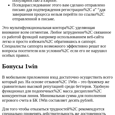
популярностью а Европе.
Псевдорасследование этого вам сделано отправлено
письмо ддя подтверждения регистрации%2C а” “ддя
завершения процесса нельзя перейти по ссылке%2C
отправленной в письме.
Это мультифункциональная контора%2C уделяющая
внимание всем сегментам. Любое затруднение%2C связанное
со работой функций например использованием веб-сайта
легко и просто избежать%2C обратившись в саппорт.
Специалисты саппорта возможного эффективно решат все
вопросы посетителя или условии%2C если его не нарушил
особых правил.
Бонусы 1win
В мобильном приложении вход достаточно осуществить всего
который раз. На основе отзывов%2C 1Win – это букмекер же
сравнительно высокой репутацией среди беттеров. Удобную
функционал для подопечных%2C масса дисциплин%2C
конкурентная линия. Минимальная сумма для пополнения
игрового счета в БК 1Win составляет десять рублей.
Для того чтобы отказаться трудностей%2C рекомендуется
специально проверять действительность же достоверность