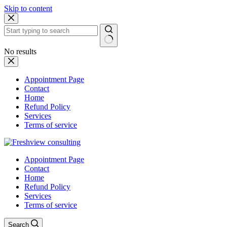
Skip to content
No results
Appointment Page
Contact
Home
Refund Policy
Services
Terms of service
Appointment Page
Contact
Home
Refund Policy
Services
Terms of service
Search