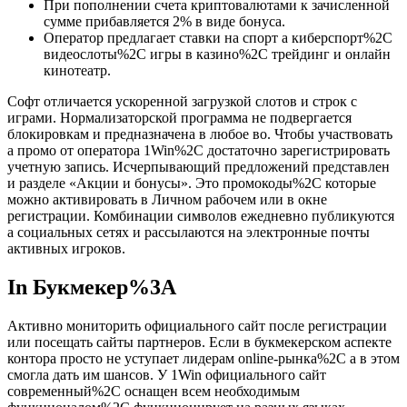
При пополнении счета криптовалютами к зачисленной
сумме прибавляется 2% в виде бонуса.
Оператор предлагает ставки на спорт а киберспорт%2C
видеослоты%2C игры в казино%2C трейдинг и онлайн
кинотеатр.
Софт отличается ускоренной загрузкой слотов и строк с
играми. Нормализаторской программа не подвергается
блокировкам и предназначена в любое во. Чтобы участвовать
а промо от оператора 1Win%2C достаточно зарегистрировать
учетную запись. Исчерпывающий предложений представлен
и разделе «Акции и бонусы». Это промокоды%2C которые
можно активировать в Личном рабочем или в окне
регистрации. Комбинации символов ежедневно публикуются
а социальных сетях и рассылаются на электронные почты
активных игроков.
In Букмекер%3A
Активно мониторить официального сайт после регистрации
или посещать сайты партнеров. Если в букмекерском аспекте
контора просто не уступает лидерам online-рынка%2C а в этом
смогла дать им шансов. У 1Win официального сайт
современный%2C оснащен всем необходимым