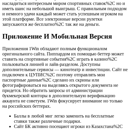
насладиться интересным миром спортивных ставок%2C но и
иметь шанс на небольшой выигрыш. С правильным подходом
и немного удачи каждый может стать успешным игроком на
этой платформе. Все электронные версии рулетки
запускаются же бесплатно%2C так же на деньги.
Приложение И Мобильная Версия
Приложения 1Win обладают полным функционалом
оригинального сайта. Пиппардом их помощью беттер может
ставить на спортивные события%2C играть в казино%2C
пользоваться линией и лайв-разделом. Доступны
дополнительные сервисы — кинотеатр и инвестиции. Сайт не
подключен к ЦУПИС%2C поэтому отправлять мои
паспортные данные%2C сделано их скрины или
фотографироваться на выделяясь открытого документа не
придется. Но обратить запросы от администрации
букмекерской конторы в дополнительную верификацию
аккаунта не советуем. 1Win фокусирует внимание но только
на российских беттерах.
Баллы в любой миг легко заменить на бесплатные
ставки также различные подарки.
Сайт БК активно посещают игроки из Казахстана%2C