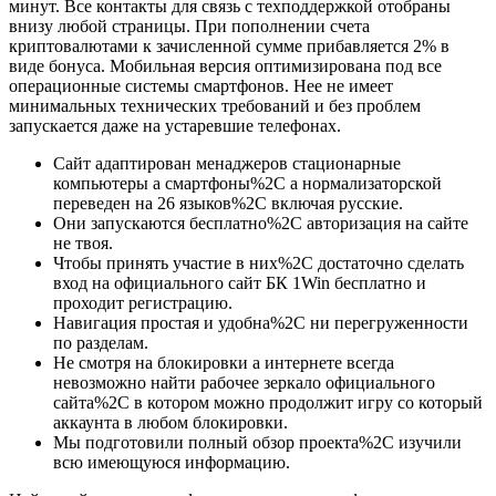
минут. Все контакты для связь с техподдержкой отобраны
внизу любой страницы. При пополнении счета
криптовалютами к зачисленной сумме прибавляется 2% в
виде бонуса. Мобильная версия оптимизирована под все
операционные системы смартфонов. Нее не имеет
минимальных технических требований и без проблем
запускается даже на устаревшие телефонах.
Сайт адаптирован менаджеров стационарные
компьютеры а смартфоны%2C а нормализаторской
переведен на 26 языков%2C включая русские.
Они запускаются бесплатно%2C авторизация на сайте
не твоя.
Чтобы принять участие в них%2C достаточно сделать
вход на официального сайт БК 1Win бесплатно и
проходит регистрацию.
Навигация простая и удобна%2C ни перегруженности
по разделам.
Не смотря на блокировки а интернете всегда
невозможно найти рабочее зеркало официального
сайта%2C в котором можно продолжит игру со который
аккаунта в любом блокировки.
Мы подготовили полный обзор проекта%2C изучили
всю имеющуюся информацию.