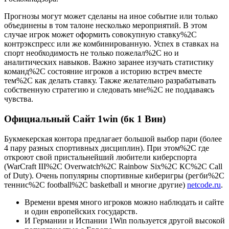
Прогнозы могут может сделаны на иное событие или только
объединены в том талоне несколько мероприятий. В этом
случае игрок может оформить совокупную ставку%2C
контрэкспресс или же комбинированную. Успех в ставках на
спорт необходимость не только пожелал%2C но и
аналитических навыков. Важно заранее изучать статистику
команд%2C состояние игроков а историю встреч вместе
тем%2C как делать ставку. Также желательно разрабатывать
собственную стратегию и следовать мне%2C не поддаваясь
чувства.
Официальный Сайт 1win (бк 1 Вин)
Букмекерская контора предлагает большой выбор пари (более
4 пару разных спортивных дисциплин). При этом%2C где
откроют свой пристальнейший любители киберспорта
(WarCraft III%2C Overwatch%2C Rainbow Six%2C КС%2C Call
of Duty). Очень популярны спортивные киберигры (регби%2C
теннис%2C football%2C basketball и многие другие)
netcode.ru
.
Времени время много игроков можно наблюдать и сайте
и один европейских государств.
И Германии и Испании 1Win пользуется другой высокой