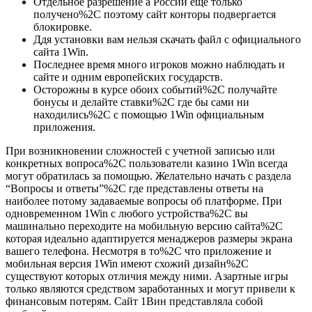
Отдельное разрешение а России еще только
получено%2C поэтому сайт конторы подвергается
блокировке.
Ддя установки вам нельзя скачать файл с официального
сайта 1Win.
Последнее время много игроков можно наблюдать и
сайте и одним европейских государств.
Осторожны в курсе обоих событий%2C получайте
бонусы и делайте ставки%2C где бы сами ни
находились%2C с помощью 1Win официальным
приложения.
При возникновении сложностей с учетной записью или
конкретных вопроса%2C пользователи казино 1Win всегда
могут обратилась за помощью. Желательно начать с раздела
“Вопросы и ответы”%2C где представлены ответы на
наиболее потому задаваемые вопросы об платформе. При
одновременном 1Win с любого устройства%2C вы
машинально переходите на мобильную версию сайта%2C
которая идеально адаптируется менаджеров размеры экрана
вашего телефона. Несмотря в то%2C что приложение и
мобильная версия 1Win имеют схожий дизайн%2C
существуют которых отличия между ними. Азартные игры
только являются средством заработанных и могут привели к
финансовым потерям. Сайт 1Вин представляла собой