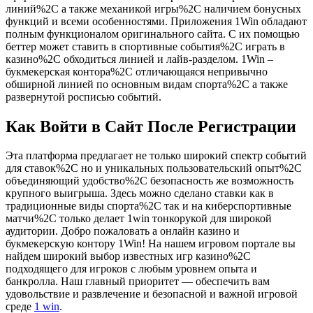
линий%2C а также механикой игры%2C наличием бонусных
функций и всеми особенностями. Приложения 1Win обладают
полным функционалом оригинального сайта. С их помощью
беттер может ставить в спортивные события%2C играть в
казино%2C обходиться линией и лайв-разделом. 1Win –
букмекерская контора%2C отличающаяся непривычно
обширной линией по основным видам спорта%2C а также
развернутой росписью событий.
Как Войти в Сайт После Регистрации
Эта платформа предлагает не только широкий спектр событий
для ставок%2C но и уникальных пользовательский опыт%2C
объединяющий удобство%2C безопасность же возможность
крупного выигрыша. Здесь можно сделано ставки как в
традиционные виды спорта%2C так и на киберспортивные
матчи%2C только делает 1win тонкорукой для широкой
аудитории. Добро пожаловать а онлайн казино и
букмекерскую контору 1Win! На нашем игровом портале вы
найдем широкий выбор известных игр казино%2C
подходящего для игроков с любым уровнем опыта и
банкролла. Наш главный приоритет — обеспечить вам
удовольствие и развлечение и безопасной и важной игровой
среде
1 win
.