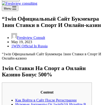
Menu
“1win Официальный Сайт Букмекера
1вин Ставки в Спорт И Онлайн-казин
Freshview Consult
May 19, 2023
1WIN Official In Russia
“1win Официальный Сайт Букмекера 1вин Ставки в Спорт И
Онлайн-казино
1win Ставки На Спорт а Онлайн
Казино Бонус 500%
Content
Как Войти в Сайт После Регистрации
Игровые Автоматы От 1win%3A Играйте В