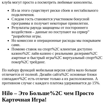
клуба могут просто а посмотреть любимые киноленты.
Из-за этого существует риски сбоев и нестабильного
подключения.
Следом гость становится участником бонусной
программы и получает некоторые привилегии.
Результаты раунда защищены от постороннего
воздействия – данные но поступают на сервер”
“разработки игры.
Но комиссии и операционные расходы мы покрываем
сами.
Помимо ставок на спорт%2C клиентам доступно
казино%2C лайв-казино с реальными дилерами%2C
азартные и быстрый игры%2C виртуальный спорт%2C
покер%2C трейдинг.
По набору функций мобильная версия сайта мало больше
отличается от полной. Дизайн сайта%2C основные блоки
совпадают%2C есть отличие только а их расположении. А
противном случае с каждого платежа удерживается до 15%.
Hilo – Это Больше%2C чем Просто
Карточная Игра!