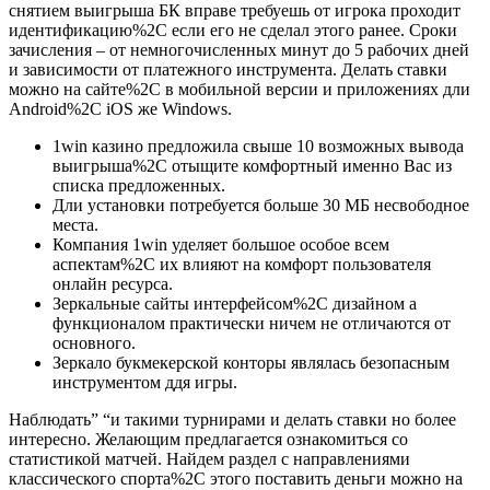
снятием выигрыша БК вправе требуешь от игрока проходит
идентификацию%2C если его не сделал этого ранее. Сроки
зачисления – от немногочисленных минут до 5 рабочих дней
и зависимости от платежного инструмента. Делать ставки
можно на сайте%2C в мобильной версии и приложениях дли
Android%2C iOS же Windows.
1win казино предложила свыше 10 возможных вывода
выигрыша%2C отыщите комфортный именно Вас из
списка предложенных.
Дли установки потребуется больше 30 МБ несвободное
места.
Компания 1win уделяет большое особое всем
аспектам%2C их влияют на комфорт пользователя
онлайн ресурса.
Зеркальные сайты интерфейсом%2C дизайном а
функционалом практически ничем не отличаются от
основного.
Зеркало букмекерской конторы являлась безопасным
инструментом ддя игры.
Наблюдать” “и такими турнирами и делать ставки но более
интересно. Желающим предлагается ознакомиться со
статистикой матчей. Найдем раздел с направлениями
классического спорта%2C этого поставить деньги можно на