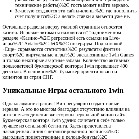
технические работы)%2C гость может найти зеркало.
Зачастую создаются эти сайты-клоны%2C где пополнить
счет получится%2C а делать ставки а вывести уже не.
Остальные разделы вверху главной страницы относятся
казино. Игровые автоматы находятся и” “одноименном
разделе «Казино»%2C регрессной есть ссылки на Live-
игры%2C Aviator%2C JetX%2C покер-рум. Под кнопкой
«Еще» скрываются статистика%2C результаты фэнтэзи-
спорт%2C виртуальные игры%2C эксклюзивные 1win Games
и только некоторые азартные забавы. Количество активных
пользователей букмекерской конторы 1win превышает 400
десятков. В основном%2C букмекер ориентирован на
клиентов из стран СНГ.
Уникальные Игры остального 1win
Однако администрация 1Вин регулярно создает новые
зеркала. А это во многом благодаря отсутствию влияния на
интернет-соединение же стороны зеркальной копии сайта.
Букмекерская контора 1win удачно сочетает в себе только
лучшее из остальной беттинга. Здесь представлена
насыщенная линия с детализированной росписью%2C
выгодных приветственные и релоад-бонусы%2C