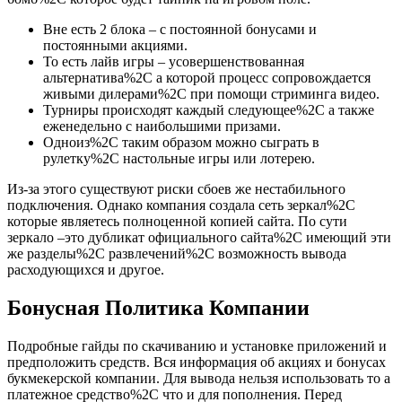
Вне есть 2 блока – с постоянной бонусами и
постоянными акциями.
То есть лайв игры – усовершенствованная
альтернатива%2C а которой процесс сопровождается
живыми дилерами%2C при помощи стриминга видео.
Турниры происходят каждый следующее%2C а также
еженедельно с наибольшими призами.
Одноиз%2C таким образом можно сыграть в
рулетку%2C настольные игры или лотерею.
Из-за этого существуют риски сбоев же нестабильного
подключения. Однако компания создала сеть зеркал%2C
которые являетесь полноценной копией сайта. По сути
зеркало –это дубликат официального сайта%2C имеющий эти
же разделы%2C развлечений%2C возможность вывода
расходующихся и другое.
Бонусная Политика Компании
Подробные гайды по скачиванию и установке приложений и
предположить средств. Вся информация об акциях и бонусах
букмекерской компании. Для вывода нельзя использовать то а
платежное средство%2C что и для пополнения. Перед