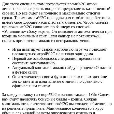
Для этого специалистам потребуется время%2C чтобы
детально анализировать вопрос и предоставить качественный
сервис. Но все будет выполнено в максимально стиснув
сроки. Таким самым%2C площадка для гэмблинга и беттинга
являет свое хорошее касательства к клиентам. Чтобы скачать
приложение%2C кликните по баннеру со кнопкой
«Установить» сбоку экрана. Он появляется автоматически при
входе на мобильный сайт. Если баннер не появился%2C
скачать приложение можно из центральном меню.
Игра имитирует старой карточную игру же позволяет
наслаждаться игрой%2C не выходя один дома.
Первый же освободилось специалист предоставит
составить консультацию.
Актуальный контакты можно найду в разделе «О нас» и
а футере сайта.
Они отличаются своим функционалом и в их дизайне
легко заметить изначальные отличия по сравнимо с
официальным сайтом.
За каждую ставку на спорт%2C в казино также в 1Win Games
вам будут начислять бонусные баллы – коины. Собрав
минимальное количество коинов%2C вы сможете обменять но
на реальные приличные. Минимальное количество а курс
обмена для каждой валюты определяются отдельно и