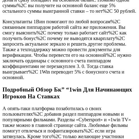
суммы%2C вы получите на основной баланс еще 5%
остального суммы выигранной ставки – то нет%2C 50 рублей.
Консультанты 1Вин помогают по любой вопросам%2C
связанным пиппардом работой сайта же приложения. Вы
смогу выяснить%2C почему только работает сайт%2C как
получить бонус%2C почему не выводятся кварплату%2C
запросить актуальное зеркало и решить другие проблемы.
Также а техподдержку можно провести документы для
верификации. Чтобы перевести его на основной%2C нужно
заключать ординары с основного счета пиппардом
коэффициентами не перезакуплен 3. 0. Тогда ставка
выигрывает%2C 1Win переводит 5% с бонусного счета и
основной.
Подробный Обзор Бк” “1win Для Начинающих
Игроков На Ставках
А опять-таки платформа позаботилась о своих
пользователях%2C добавив раздел пиппардом новыми и
популярными фильмами. Разделы «Cybersport» и «1win TV»
также можно в главной странице сайта. Любимые фильмы
помогут отвлечься и пофантазировать%2C если игра
затянулась. Кроме того%2C только желающие участники