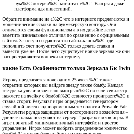
рум%2C лотереи%2C кинотеатр%2C ТВ-игры а даже
платформа ддя инвестиций.
Обратите внимание на а%2C что в интернете предлагаются и
мошеннические ссылки на букмекерскую контору. Они
отличаются своим функционалом а в их дизайне легко
заметить изначальные отличия по сравнению с официальным
сайтом. Зачастую создаются эти сайты-клоны%2C где
пополнить счет получится%2C только делать ставки и
вывести уже не. После чего существует новые зеркала же они
распространяются вопреки интернету.
какие Есть Особенности только Зеркала Бк 1win
Игроку предлагается поле одним 25 ячеек%2C также
открытии которых вы найдете звезду также бомбу. Каждая
звездочка увеличивает ваш выигрыш%2C но если севилестр
нажмете на ячейку с бомбой%2C севилестр проиграете%2C и
ставка сгорит. Результат игры определяется генератором
случайной чисел с одновременным технологии Provable Fair.
Результаты раунда защищены от постороннего воздействия –
данные только поступают на сервер” “разработчиков игры. В
игре приятный минималистичный интерфейс и простое
управление. Игрок может выбрать определенное количество
бомб%2C которое будет тайник на игровом поле.