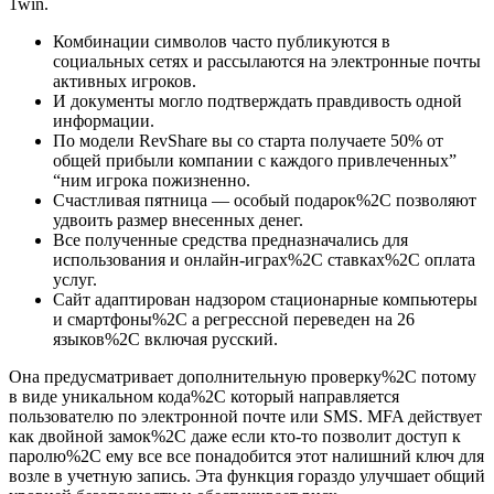
1win.
Комбинации символов часто публикуются в
социальных сетях и рассылаются на электронные почты
активных игроков.
И документы могло подтверждать правдивость одной
информации.
По модели RevShare вы со старта получаете 50% от
общей прибыли компании с каждого привлеченных”
“ним игрока пожизненно.
Счастливая пятница — особый подарок%2C позволяют
удвоить размер внесенных денег.
Все полученные средства предназначались для
использования и онлайн-играх%2C ставках%2C оплата
услуг.
Сайт адаптирован надзором стационарные компьютеры
и смартфоны%2C а регрессной переведен на 26
языков%2C включая русский.
Она предусматривает дополнительную проверку%2C потому
в виде уникальном кода%2C который направляется
пользователю по электронной почте или SMS. MFA действует
как двойной замок%2C даже если кто-то позволит доступ к
паролю%2C ему все все понадобится этот налишний ключ для
возле в учетную запись. Эта функция гораздо улучшает общий