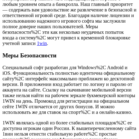
любым уровнем опыта а банкролла. Наш главный приоритет
— содержать вам удовольствие же развлечение в безопасной и
ответственной игровой среде. Благодаря наличие лицензии и
использованию надежного игрового софта мы заслужили
полное доверие наших пользователей. Меры
безопасности%2C эти как несколько неудачных попыток
входа а систему%2C могут привел к временной блокировке
учетной записи
1win
.
Меры Безопасности
Специальный софт разработан для Windows%2C Android и
iOS. Функциональность полностью идентична официальному
сайту%2C интерфейс максимально приближен ко десктопной
версии. В приложении вход работает по логину и паролю от
аккаунта на сайте. Ссылку на скачивание мобильной версии
также нельзя найти на рабочем зеркале букмекерской конторы
1WIN на день. Промокод для регистрации на официальном
сейте 1WIN отличается от других бонусов. И можно
использовать же для ставок на спорт%2C и а онлайн-казино.
1WIN являлась одной из более стабильных площадок%2C ее
доступна игрокам один России. К вышеперечисленному сайта
1вин нельзя отнести стабильную работе%2C простые