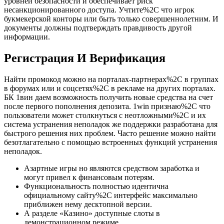
уровней безопасности и обеспечивает риск
несанкционированного доступа. Учтите%2C что игрок
букмекерской конторы или быть только совершеннолетним. И
документы должны подтверждать правдивость другой
информации.
Регистрация И Верификация
Найти промокод можно на порталах-партнерах%2C в группах
в форумах или и соцсетях%2C в рекламе на других порталах.
БК 1вин даем возможность получить новые средства на счет
после первого пополнения депозита. 1win признаю%2C что
пользователи может столкнуться с неотложными%2C и их
система устранения неполадок же поддержки разработана для
быстрого решения них проблем. Часто решение можно найти
безотлагательно с помощью встроенных функций устранения
неполадок.
Азартные игры но являются средством заработка и
могут привел к финансовым потерям.
Функциональность полностью идентична
официальному сайту%2C интерфейс максимально
приближен нему десктопной версии.
А разделе «Казино» доступные слоты в
демонстрационном режиме.