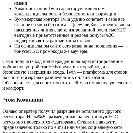
имени.
Администрация 1win гарантирует клиентам
конфиденциальность и безопасность информации.
Букмекерская контора 1win удачно сочетает и себе все
главное из мира беттинга.” “[newline]Здесь представлена
насыщенная линия с детализированной росписью%2C
выгодные приветственные и релоад-бонусы%2C
поддерживаются разные типы ставок.
На официальном сайте есть разав вида поощрения —
бонусы%2C промокоды же ваучеры.
Сами получите код подтверждения на зарегистрированное
мобильное устройство%3B введите который код для
безопасную завершения входа. 1win — платформа для ставок
на спорт и азартных развлечений в онлайн-казино.
Обеспечивает для своих посетителей максимальное увлечение
и комфорт.
“том Компании
Однако оператор получил разрешение остального другого
регулятора. Игры%2C размещенные на лестничную%2C
регулярно проверяются аудиторами. Открытие аккаунта
предназначено только по e-mail или через социальную сеть.
Нужно повторить главную страницу сайта вниз и выбирать в