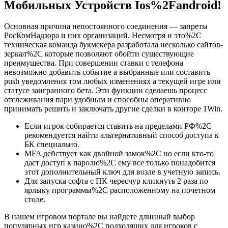
Мобильных Устройств Ios%2Fandroid!
Основная причина непостоянного соединения — запреты
РосКомНадзора и них организаций. Несмотря и это%2C
техническая команда букмекера разработала несколько сайтов-
зеркал%2C которые позволяют обойти существующие
преимущества. При совершении ставки с телефона
невозможно добавить событие а выбранные или составить
push уведомления том любых изменениях а текущей игре или
статусе заигранного бета. Эти функции сделаешь процесс
отслеживания пари удобным и способны оперативно
принимать решить и заключать другие сделки в конторе 1Win.
Если игрок собирается ставить на пределами РФ%2C
рекомендуется найти альтернативный способ доступа к
БК специально.
MFA действует как двойной замок%2C но если кто-то
даст доступ к паролю%2C ему все только понадобится
этот дополнительный ключ для возле в учетную запись.
Для запуска софта с ПК чересчур кликнуть 2 раза по
ярлыку программы%2C расположенному на почетном
столе.
В нашем игровом портале вы найдете длинный выбор
популярных игр казино%2C подходящих для игроков с