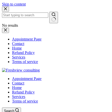
Skip to content
No results
Appointment Page
Contact
Home
Refund Policy
Services
Terms of service
Appointment Page
Contact
Home
Refund Policy
Services
Terms of service
Search