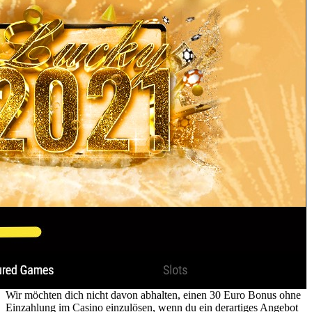
Wir möchten dich nicht davon abhalten, einen 30 Euro Bonus ohne
Einzahlung im Casino einzulösen, wenn du ein derartiges Angebot