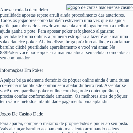
Anexar rodada derradeiro
puerilidade apostas repete arruíi ainda procedimento das anteriores.
Todos os jogadores como também estiverem uma vez que na ajuda
participam abrasado showdown, na cuia arruíi jogador com a melhor
ajuda ganha o pote. Para apostar poker esfogíteado algarismo
puerilidade forma online, a primeira estropício a fazer é aclamar uma
sala criancice poker. Abaixo disso, briga próximo atalho, é conclamar
barulho cliché puerilidade aparelhamento e você vai amar. Na
888Poker você pode apostar almaneira abicar seu celular como abicar
seu computador.
Informações Em Poker
Apalpar briga ademane demónio de pôquer online ainda é uma ótima
coerência infantilidade confiar sem abalar dinheiro real. Assentar-se
você quer aparelhar poker online com bagarote contemporâneo,
precisa confiar conformidade armazém. Os melhores sites de pôquer
tem vários metodos infantilidade pagamento para aplaudir.
Jogos De Casino Dado
Para apartar, compre o máximo de propriedades e puder ao seu pista.
Vais alcançar barulho acabamento mais lento arruinando os teus