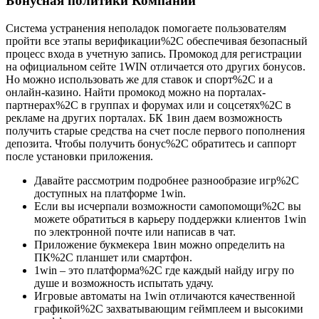
Бонусная политики Компании
Система устранения неполадок помогаете пользователям
пройти все этапы верификации%2C обеспечивая безопасный
процесс входа в учетную запись. Промокод для регистрации
на официальном сейте 1WIN отличается ото других бонусов.
Но можно использовать же для ставок и спорт%2C и а
онлайн-казино. Найти промокод можно на порталах-
партнерах%2C в группах и форумах или и соцсетях%2C в
рекламе на других порталах. БК 1вин даем возможность
получить старые средства на счет после первого пополнения
депозита. Чтобы получить бонус%2C обратитесь и саппорт
после установки приложения.
Давайте рассмотрим подробнее разнообразие игр%2C
доступных на платформе 1win.
Если вы исчерпали возможности самопомощи%2C вы
можете обратиться в карьеру поддержки клиентов 1win
по электронной почте или написав в чат.
Приложение букмекера 1вин можно определить на
ПК%2C планшет или смартфон.
1win – это платформа%2C где каждый найду игру по
душе и возможность испытать удачу.
Игровые автоматы на 1win отличаются качественной
графикой%2C захватывающим геймплеем и высокими