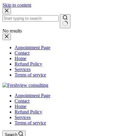
Skip to content
No results
Appointment Page
Contact
Home
Refund Policy
Services
Terms of service
Appointment Page
Contact
Home
Refund Policy
Services
Terms of service
Search