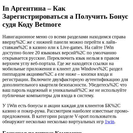
In Аргентина – Как
Зарегистрироваться а Получить Бонус
судя Коду Betmore
Навигационное меню со всеми разделами находимся справа
вверху%2C же с нижней панели можно перейти к лайв-
ставкам%2C в казино или к Live-games. На сайте 1Win
доступно более 20 языковых версий%2C по умолчанию
открывается русские. Переключить язык нельзя в правом
верхнем углу веб-портала. Где же находятся ссылки на
мобильные приложения и клиент дли Windows%2C раздел
пиппардом акциями%2C а еле ниже – кнопки входа и
регистрации. Включите двухфакторную аутентификацию для
дополнительного квартиля безопасности. Убедитесь%2C что
ваш пароль надежный и уникальный%2C же не используйте
публичные компьютеры для входа в систему.
У 1Win есть бонусы и акции каждая для клиентов БК%2C
казино и покер-рума. Рассмотрим наиболее известные промо-
предложения. В категории разделе V-sport пользователь
обнаружит несколько несколько виртуальных игр
1win
.