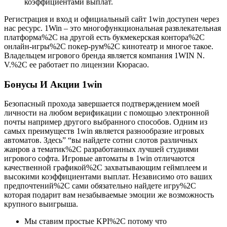
коэффициентами выплат.
Регистрация и вход и официальный сайт 1win доступен через
нас ресурс. 1Win – это многофункциональная развлекательная
платформа%2C на другой есть букмекерская контора%2C
онлайн-игры%2C покер-рум%2C кинотеатр и многое такое.
Владельцем игрового бренда является компания 1WIN N.
V.%2C ее работает по лицензии Кюрасао.
Бонусы И Акции 1win
Безопасный прохода завершается подтверждением моей
личности на любом верификации с помощью электронной
почты например другого выбранного способов. Одним из
самых преимуществ 1win является разнообразие игровых
автоматов. Здесь” “вы найдете сотни слотов различных
жанров а тематик%2C разработанных лучшей студиями
игрового софта. Игровые автоматы в 1win отличаются
качественной графикой%2C захватывающим геймплеем и
высокими коэффициентами выплат. Независимо ото ваших
предпочтений%2C сами обязательно найдете игру%2C
которая подарит вам незабываемые эмоции же возможность
крупного выигрыша.
Мы ставим простые KPI%2C потому что