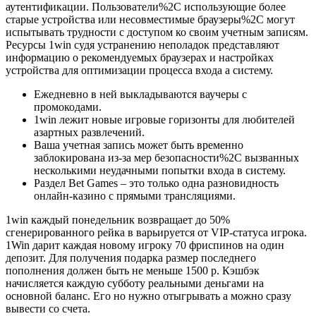
аутентификации. Пользователи%2C использующие более
старые устройства или несовместимые браузеры%2C могут
испытывать трудности с доступом ко своим учетным записям.
Ресурсы 1win судя устранению неполадок представляют
информацию о рекомендуемых браузерах и настройках
устройства для оптимизации процесса входа а систему.
Ежедневно в ней выкладываются ваучеры с
промокодами.
1win лежит новые игровые горизонты для любителей
азартных развлечений.
Ваша учетная запись может быть временно
заблокирована из-за мер безопасности%2C вызванных
несколькими неудачными попытки входа в систему.
Раздел Bet Games – это только одна разновидность
онлайн-казино с прямыми трансляциями.
1win каждый понедельник возвращает до 50%
сгенерированного рейка в варьируется от VIP-статуса игрока.
1Win дарит каждая новому игроку 70 фриспинов на один
депозит. Для получения подарка размер последнего
пополнения должен быть не меньше 1500 р. Кэшбэк
начисляется каждую субботу реальными деньгами на
основной баланс. Его но нужно отыгрывать а можно сразу
вывести со счета.