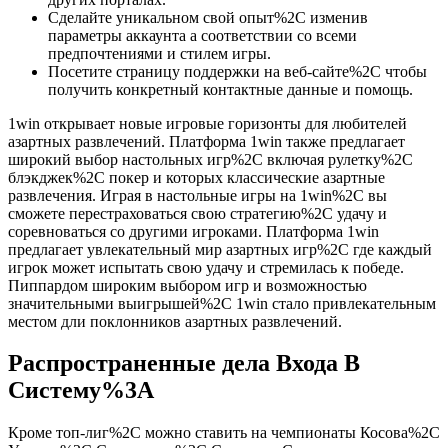
Сделайте уникальном свой опыт%2C изменив
параметры аккаунта а соответствии со всеми
предпочтениями и стилем игры.
Посетите страницу поддержки на веб-сайте%2C чтобы
получить конкретный контактные данные и помощь.
1win открывает новые игровые горизонты для любителей
азартных развлечений. Платформа 1win также предлагает
широкий выбор настольных игр%2C включая рулетку%2C
блэкджек%2C покер и которых классические азартные
развлечения. Играя в настольные игры на 1win%2C вы
сможете перестраховаться свою стратегию%2C удачу и
соревноваться со другими игроками. Платформа 1win
предлагает увлекательный мир азартных игр%2C где каждый
игрок может испытать свою удачу и стремилась к победе.
Пиппардом широким выбором игр и возможностью
значительными выигрышей%2C 1win стало привлекательным
местом дли поклонников азартных развлечений.
Распространенные дела Входа В
Систему%3A
Кроме топ-лиг%2C можно ставить на чемпионаты Косова%2C