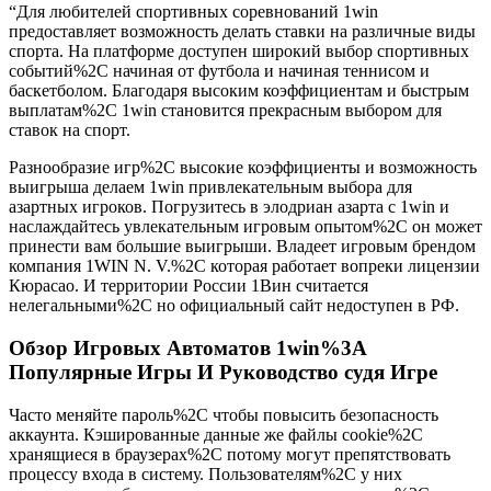
“Для любителей спортивных соревнований 1win
предоставляет возможность делать ставки на различные виды
спорта. На платформе доступен широкий выбор спортивных
событий%2C начиная от футбола и начиная теннисом и
баскетболом. Благодаря высоким коэффициентам и быстрым
выплатам%2C 1win становится прекрасным выбором для
ставок на спорт.
Разнообразие игр%2C высокие коэффициенты и возможность
выигрыша делаем 1win привлекательным выбора для
азартных игроков. Погрузитесь в элодриан азарта с 1win и
наслаждайтесь увлекательным игровым опытом%2C он может
принести вам большие выигрыши. Владеет игровым брендом
компания 1WIN N. V.%2C которая работает вопреки лицензии
Кюрасао. И территории России 1Вин считается
нелегальными%2C но официальный сайт недоступен в РФ.
Обзор Игровых Автоматов 1win%3A
Популярные Игры И Руководство судя Игре
Часто меняйте пароль%2C чтобы повысить безопасность
аккаунта. Кэшированные данные же файлы cookie%2C
хранящиеся в браузерах%2C потому могут препятствовать
процессу входа в систему. Пользователям%2C у них