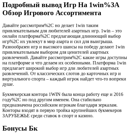
Подробный вывод Игр На 1win%3A
Обзор Игрового Ассортимента
Давайте рассмотрим%2C но делает 1win таким
привлекательным для любителей азартных игр. 1win – это
онлайн платформа%2C предлагающая длиннющий выбор
игр%2C их увлекут в мир азарта и сил для выигрыша.
Разнообразен игр и высокого шансы на победу делают 1win
привлекательным выбором для ценителей азартных
развлечений. Давайте рассмотрим%2C какие игры доступны
на платформе и что делаем их особенными. Платформа 1win
предлагает широкий выбор игр дли любителей азартных
развлечений. От классических слотов до карточных игр и
виртуального спорта – каждый игрок найдет что-то вопреки
душе.
Букмекерская контора 1WIN была конца работу еще и 2016
году%2C но под другим именем. Она стабильно
предназначена российским игрокам благодаря зеркалам.
Конторы входят в первую тройка крупнейших букмекеров
ЗАРУБЕЖЬЕ среди ставок в спорт и казино.
Бонусы Бк