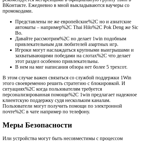
ВКонтакте. Ежедневно в мной выкладываются ваучеры со
промокодами.
Представлены не же европейские%2C но и азиатские
автоматы – например%2C Thai Hilo%2C Pok Deng же Sic
Bo.
Давайте рассмотрим%2C но делает 1win подобным
привлекательным для любителей азартных игр.
Игроки могут наслаждаться крупными выигрышами и
захватывающими победами на слотах%2C что делает
этот раздел особенно привлекательны.
В нем на миг написания обзора нет более 5 трехсот.
В этом случае важен связаться со службой поддержки 1Win
этого своевременно решить стратегию с блокировкой. И
ситуациях%2C когда пользователям требуется
персонализированная помощи%2C 1win предлагает надежное
клиентскую поддержку судя нескольким каналам.
Пользователи могут получить помощи по электронной
почте%2C в чате например по телефону.
Меры Безопасности
Или устройства могут быть несовместимы с процессом