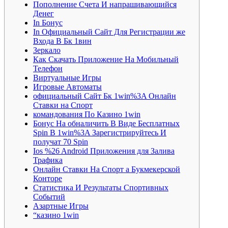
Пополнение Счета И напрашивающийся
Денег
In Бонус
In Официальный Сайт Для Регистрации же
Входа В Бк 1вин
Зеркало
Как Скачать Приложение На Мобильный
Телефон
Виртуальные Игры
Игровые Автоматы
официальный Сайт Бк 1win%3A Онлайн
Ставки на Спорт
командования По Казино 1win
Бонус На обналичить В Виде Бесплатных
Spin В 1win%3A Зарегистрируйтесь И
получат 70 Spin
Ios %26 Android Приложения для Залива
Трафика
Онлайн Ставки На Спорт а Букмекерской
Конторе
Статистика И Результаты Спортивных
Событий
Азартные Игры
“казино 1win