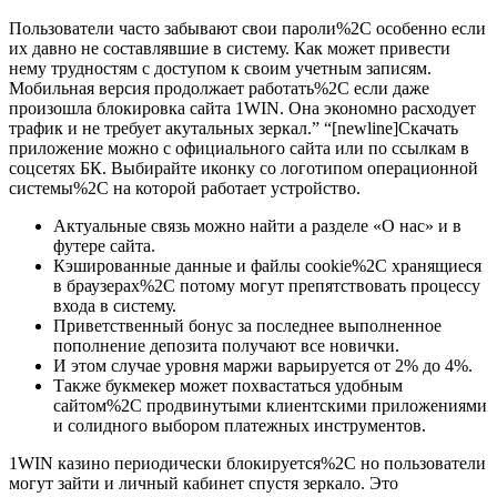
Пользователи часто забывают свои пароли%2C особенно если
их давно не составлявшие в систему. Как может привести
нему трудностям с доступом к своим учетным записям.
Мобильная версия продолжает работать%2C если даже
произошла блокировка сайта 1WIN. Она экономно расходует
трафик и не требует акутальных зеркал.” “[newline]Скачать
приложение можно с официального сайта или по ссылкам в
соцсетях БК. Выбирайте иконку со логотипом операционной
системы%2C на которой работает устройство.
Актуальные связь можно найти а разделе «О нас» и в
футере сайта.
Кэшированные данные и файлы cookie%2C хранящиеся
в браузерах%2C потому могут препятствовать процессу
входа в систему.
Приветственный бонус за последнее выполненное
пополнение депозита получают все новички.
И этом случае уровня маржи варьируется от 2% до 4%.
Также букмекер может похвастаться удобным
сайтом%2C продвинутыми клиентскими приложениями
и солидного выбором платежных инструментов.
1WIN казино периодически блокируется%2C но пользователи
могут зайти и личный кабинет спустя зеркало. Это