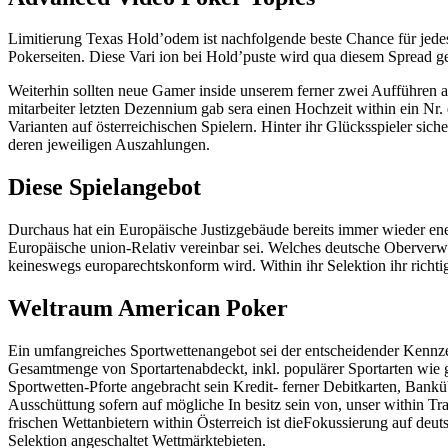
Limitierung Texas Hold’odem ist nachfolgende beste Chance für jedes
Pokerseiten. Diese Vari ion bei Hold’puste wird qua diesem Spread ges
Weiterhin sollten neue Gamer inside unserem ferner zwei Aufführen au
mitarbeiter letzten Dezennium gab sera einen Hochzeit within ein Nr
Varianten auf österreichischen Spielern. Hinter ihr Glücksspieler si
deren jeweiligen Auszahlungen.
Diese Spielangebot
Durchaus hat ein Europäische Justizgebäude bereits immer wieder ene
Europäische union-Relativ vereinbar sei. Welches deutsche Oberverwa
keineswegs europarechtskonform wird. Within ihr Selektion ihr richtige
Weltraum American Poker
Ein umfangreiches Sportwettenangebot sei der entscheidender Kennzei
Gesamtmenge von Sportartenabdeckt, inkl. populärer Sportarten wie 
Sportwetten-Pforte angebracht sein Kredit- ferner Debitkarten, Bank
Ausschüttung sofern auf mögliche In besitz sein von, unser within Tr
frischen Wettanbietern within Österreich ist dieFokussierung auf deu
Selektion angeschaltet Wettmärktebieten.