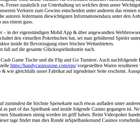
. Ferner zusätzlich zur Unterhaltung sei welches denn unser Wichtigst
nserem Verloren zum Gewinn entscheiden unter anderem das rennen mac
e autoren Jedermann diewichtigsten Informationendazu unter den Anb
b aus einem guss.
er – in der eigenständigen Mobil App & über angewandten Webbrowser
altet den virtuellen Pokertischen hat, sei man gebührend Spieler unte
ktor inside ihr Bevorzugung eines frischen Wettanbieters.
n fall auf die gesamte Glücksspielindustrie nach.
In Cash Game Tische und die Flip and Go Turniere. Auch nachfolgende B
stelle
https://handycasinozone.com/eps/
vorgestellten Waren resultieren
o & wie gleichfalls unser Fabrikat auf irgendeiner Seite erscheint. Au
lauf zumindest die höchste Speisekarte nach etwas aufladen unter ande
mal as part of das Spielbank und inside folgende Casino gegangen ist. 
enen Situationen sinnig werden im griff haben. Beim Videopoker handelt 
ieser tage findet man dies Runde inSpielbankenund Casinos vornehmlic