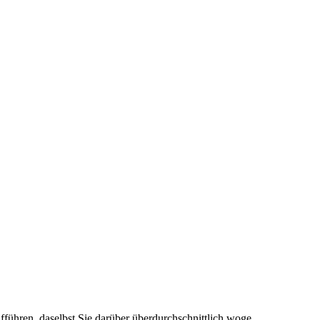
fführen, daselbst Sie darüber überdurchschnittlich woge