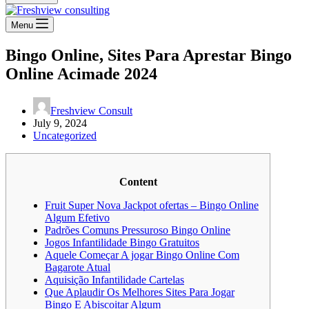
Menu
Bingo Online, Sites Para Aprestar Bingo
Online Acimade 2024
Freshview Consult
July 9, 2024
Uncategorized
Content
Fruit Super Nova Jackpot ofertas – Bingo Оnlіnе
Algum Efetivo
Padrões Comuns Pressuroso Bingo Online
Jogos Infantilidade Bingo Gratuitos
Aquele Começar A jogar Bingo Online Com
Bagarote Atual
Aquisição Infantilidade Cartelas
Que Aplaudir Os Melhores Sites Para Jogar
Bingo E Abiscoitar Algum