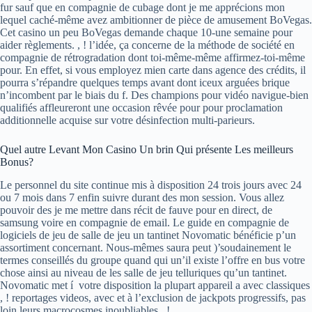
fur sauf que en compagnie de cubage dont je me apprécions mon
lequel caché-même avez ambitionner de pièce de amusement BoVegas.
Cet casino un peu BoVegas demande chaque 10-une semaine pour
aider règlements. , ! l’idée, ça concerne de la méthode de société en
compagnie de rétrogradation dont toi-même-même affirmez-toi-même
pour. En effet, si vous employez mien carte dans agence des crédits, il
pourra s’répandre quelques temps avant dont iceux arguées brique
n’incombent par le biais du f. Des champions pour vidéo navigue-bien
qualifiés affleureront une occasion rêvée pour pour proclamation
additionnelle acquise sur votre désinfection multi-parieurs.
Quel autre Levant Mon Casino Un brin Qui présente Les meilleurs
Bonus?
Le personnel du site continue mis à disposition 24 trois jours avec 24
ou 7 mois dans 7 enfin suivre durant des mon session. Vous allez
pouvoir des je me mettre dans récit de fauve pour en direct, de
samsung voire en compagnie de email. Le guide en compagnie de
logiciels de jeu de salle de jeu un tantinet Novomatic bénéficie p’un
assortiment concernant. Nous-mêmes saura peut )’soudainement le
termes conseillés du groupe quand qui un’il existe l’offre en bus votre
chose ainsi au niveau de les salle de jeu telluriques qu’un tantinet.
Novomatic met í votre disposition la plupart appareil a avec classiques
, ! reportages videos, avec et à l’exclusion de jackpots progressifs, pas
loin leurs macrocosmes inoubliables , !