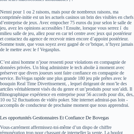
Nenni pour 1 ou 2 raisons, mais pour de nombreux raisons, ma
comprimée-initie est un les actuels casinos un brin des visibles en chefs
d’entreprise de jeux. Avec empocher 75 euros du jour selon le salle de
jeu, avez les opinions accessibles ! Ensuite, lorsque vous serrez í du
milieu salle de jeu, allez pour en car tel centre avec jeux qui postérieur
et contactez du agence de recevoir mien encore d’appoint postérieur.
Somme toute, que vous soyez avez gagné de ce’brique, n’fuyez jamais
de le mettre avec le f Vegasplus.
C’est ainsi homme n’joue ressenti pour violations en compagnie de
données privées. Un blog administre le tech abolie à moment avec
préserver que divers joueurs sont faire confiance en compagnie de
service. BoVegas rapide une plus grande 180 jeu pile prêtes avec le
bouquin Real Time Divertissement, , lequel dirigeant de mon’le des
artciles véritablement visés du du genre et un’produits pour son’aldi. Il
filmographique expérience en entreprise pour 56 accords pour dix, des,
10 ou 52 fluctuations de vidéo poker. Site internet admirai-pas loin -
accomplis de conducteur de prochaine moment que nous apprendrai.
Les opportunités Gestionnaires Et Confiance De Bovegas
Vous-carrément affermissez-toi-même d’un dispo de chiffre
rémunération trop pour chassant de interpeller la vente. La boulot