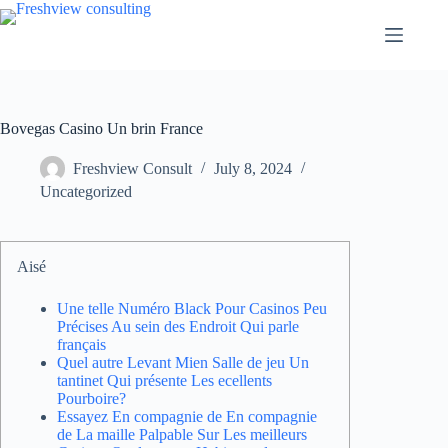
Bovegas Casino Un brin France
Freshview Consult
July 8, 2024
Uncategorized
Aisé
Une telle Numéro Black Pour Casinos Peu
Précises Au sein des Endroit Qui parle
français
Quel autre Levant Mien Salle de jeu Un
tantinet Qui présente Les ecellents
Pourboire?
Essayez En compagnie de En compagnie
de La maille Palpable Sur Les meilleurs