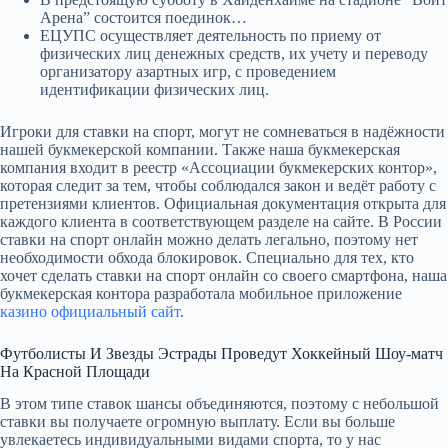
Арена” состоится поединок…
ЕЦУПС осуществляет деятельность по приему от
физических лиц денежных средств, их учету и переводу
организатору азартных игр, с проведением
идентификации физических лиц.
Игроки для ставки на спорт, могут не сомневаться в надёжности
нашей букмекерской компании. Также наша букмекерская
компания входит в реестр «Ассоциации букмекерских контор»,
которая следит за тем, чтобы соблюдался закон и ведёт работу с
претензиями клиентов. Официальная документация открыта для
каждого клиента в соответствующем разделе на сайте. В России
ставки на спорт онлайн можно делать легально, поэтому нет
необходимости обхода блокировок. Специально для тех, кто
хочет сделать ставки на спорт онлайн со своего смартфона, наша
букмекерская контора разработала мобильное приложение
казино официальный сайт
.
Футболисты И Звезды Эстрады Проведут Хоккейный Шоу-матч
На Красной Площади
В этом типе ставок шансы объединяются, поэтому с небольшой
ставки вы получаете огромную выплату. Если вы больше
увлекаетесь индивидуальными видами спорта, то у нас