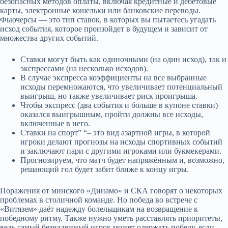
безопасных методов оплаты, включая кредитные и дебетовые
карты, электронные кошельки или банковские переводы.
Фьючерсы — это тип ставок, в которых вы пытаетесь угадать
исход события, которое произойдет в будущем и зависит от
множества других событий.
Ставки могут быть как одиночными (на один исход), так и
экспрессами (на несколько исходов).
В случае экспресса коэффициенты на все выбранные
исходы перемножаются, что увеличивает потенциальный
выигрыш, но также увеличивает риск проигрыша.
Чтобы экспресс (два события и больше в купоне ставки)
оказался выигрышным, пройти должны все исходы,
включенные в него.
Ставки на спорт” “– это вид азартной игры, в которой
игроки делают прогнозы на исходы спортивных событий
и заключают пари с другими игроками или букмекерами.
Прогнозируем, что матч будет напряжённым и, возможно,
решающий гол будет забит ближе к концу игры.
Поражения от минского «Динамо» и СКА говорят о некоторых
проблемах в столичной команде. Но победа во встрече с
«Витязем» даёт надежду болельщикам на возвращение к
победному ритму. Также нужно уметь расставлять приоритеты,
ведь самый безнадежный игрок может одержать победу, если