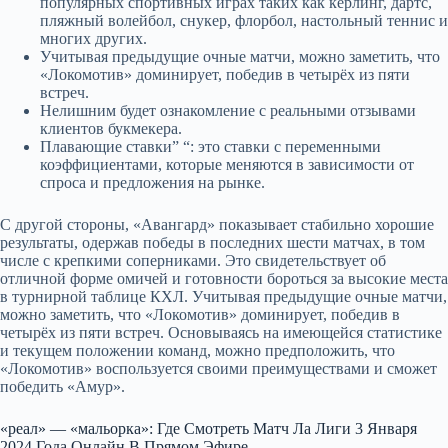
популярных спортивных играх таких как кёрлинг, дартс,
пляжный волейбол, снукер, флорбол, настольный теннис и
многих других.
Учитывая предыдущие очные матчи, можно заметить, что
«Локомотив» доминирует, победив в четырёх из пяти
встреч.
Нелишним будет ознакомление с реальными отзывами
клиентов букмекера.
Плавающие ставки” “: это ставки с переменными
коэффициентами, которые меняются в зависимости от
спроса и предложения на рынке.
С другой стороны, «Авангард» показывает стабильно хорошие
результаты, одержав победы в последних шести матчах, в том
числе с крепкими соперниками. Это свидетельствует об
отличной форме омичей и готовности бороться за высокие места
в турнирной таблице КХЛ. Учитывая предыдущие очные матчи,
можно заметить, что «Локомотив» доминирует, победив в
четырёх из пяти встреч. Основываясь на имеющейся статистике
и текущем положении команд, можно предположить, что
«Локомотив» воспользуется своими преимуществами и сможет
победить «Амур».
«реал» — «мальорка»: Где Смотреть Матч Ла Лиги 3 Января
2024 Года Онлайн В Прямом Эфире