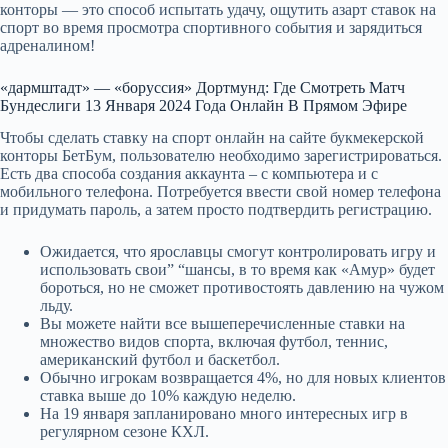
конторы — это способ испытать удачу, ощутить азарт ставок на
спорт во время просмотра спортивного события и зарядиться
адреналином!
«дармштадт» — «боруссия» Дортмунд: Где Смотреть Матч
Бундеслиги 13 Января 2024 Года Онлайн В Прямом Эфире
Чтобы сделать ставку на спорт онлайн на сайте букмекерской
конторы БетБум, пользователю необходимо зарегистрироваться.
Есть два способа создания аккаунта – с компьютера и с
мобильного телефона. Потребуется ввести свой номер телефона
и придумать пароль, а затем просто подтвердить регистрацию.
Ожидается, что ярославцы смогут контролировать игру и
использовать свои” “шансы, в то время как «Амур» будет
бороться, но не сможет противостоять давлению на чужом
льду.
Вы можете найти все вышеперечисленные ставки на
множество видов спорта, включая футбол, теннис,
американский футбол и баскетбол.
Обычно игрокам возвращается 4%, но для новых клиентов
ставка выше до 10% каждую неделю.
На 19 января запланировано много интересных игр в
регулярном сезоне КХЛ.