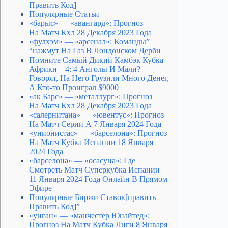
Править Код]
Популярные Статьи
«барыс» — «авангард»: Прогноз
На Матч Кхл 28 Декабря 2023 Года
«фулхэм» — «арсенал»: Команды”
“нажмут На Газ В Лондонском Дерби
Помните Самый Дикий Камбэк Кубка
Африки – 4: 4 Анголы И Мали?
Говорят, На Него Грузили Много Денег,
А Кто-то Проиграл $9000
«ак Барс» — «металлург»: Прогноз
На Матч Кхл 28 Декабря 2023 Года
«салернитана» — «ювентус»: Прогноз
На Матч Серии А 7 Января 2024 Года
«унионистас» — «барселона»: Прогноз
На Матч Кубка Испании 18 Января
2024 Года
«барселона» — «осасуна»: Где
Смотреть Матч Суперкубка Испании
11 Января 2024 Года Онлайн В Прямом
Эфире
Популярные Биржи Ставок[править
Править Код]”
«уиган» — «манчестер Юнайтед»:
Прогноз На Матч Кубка Лиги 8 Января