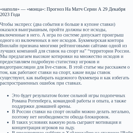
«наполи» — «монца»: Прогноз На Матч Серии А 29 Декабря
2023 Года
Чтобы экспресс (два события и больше в купоне ставки)
оказался выигрышным, пройти должны все исходы,
включенные в него. А игра по системе допускает проигрыш
одного из включенных в нее исходов. Букмекерская контора
Винлайн признана многими рейтинговыми сайтами одной из
лучших компаний для ставок на спорт на” “территории России.
Мы предлагаем высокие котировки на множество исходов и
предоставляем подробную статистику игроков и
видеотрансляции для live-ставок. В этой статье мы расскажем о
том, как работают ставки на спорт, какие виды ставок
существуют, как выбирать надежного букмекера и как избегать
распространенных ошибок при ставках.
Это будет результатом более сильной игры подопечных
Романа Ротенберга, командной работы и опыта, а также
поддержки домашней арены.
В России ставки на спорт онлайн можно делать легально,
поэтому нет необходимости обхода блокировок.
В таких условиях важную роль сыграют мотивация и
концентрация игроков на льду.
В предстоящую субботу в Хайденхайме на стадионе “Войт