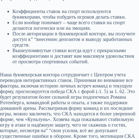
Коэффициенты ставок на спорт используются
букмекерами, чтобы побудить игроков делать ставки.
Если вообще понимает – чаще всего ставки на спорт
делаются логически или на эмоциях.
После авторизации в букмекерской конторе, вы получите
доступ к” “внесению депозитов и выводу заработанных
средств.
Вышеупомянутые ставки всегда идут с прекрасными
коэффициентами и доставят вам максимум удовольствия
от просмотра спортивных событий.
Наша букмекерская контора сотрудничает с Центром учета
переводов интерактивных ставок. Принимая во внимание все
факторы, включая историю личных встреч команд и текущую
форму, прогнозируется победа СКА с форой (-1. 5) за 1. 62. Это
будет результатом более сильной игры подопечных Романа
Ротенберга, командной работы и опыта, а также поддержки
домашней арены. Рассматривая форму команд и их последние
игры, можно заключить, что СКА находится в более уверенной
форме, чем «Куньлунь». Хозяева льда показывают стабильную
игру в атаке и надёжную защиту, чего не скажешь о гостях,
которые, несмотря на” “свои усилия, всё же допускают
существенные ошибки в обороне. Кроме того, мотивация СКА