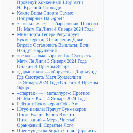
Проведут Хоккейный Шоу-матч
На Красной Площади
Какие Виды Спорта Самые
Популярные На Ggbet?
«лас-пальмас» — «барселона»: Прогноз
На Матч Ла Лиги 4 Января 2024 Года
Минспорта Теперь Регулирует
Букмекерские Отчисления Даже
Вправе Остановить Выплаты, Если
Найдут Нарушения
«реал» — «мальорка»: Где Смотреть
Матч Ла Лиги 3 Января 2024 Года
Онлайн В Прямом Эфире
«дармштадт» — «боруссия» Дортмунд:
Где Смотреть Матч Бундеслиги
13 Января 2024 Года Онлайн В Прямом
Эфире
«спартак» — «металлург»: Прогноз
На Матч Кхл 14 Января 2024 Года
Рейтинг Букмекеров Odds Am
Ютуб-каналы Прячут Букмекеров
После Волны Банов Вместо
Интеграций – Мерч, Чистый
Оранжевый, Скрытые Лого
Преимущества Биржи Ставок[править