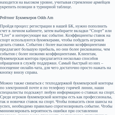
находится на высоком уровне, учитывая стремление армейцев
укрепить позиции в турнирной таблице.
Рейтинг Букмекеров Odds Am
Пройдя процесс регистрации в нашей БК, нужно пополнить
счет в личном кабинете, затем выбираете вкладки “Спорт” или
“Live” и интересующее вас событие. Коэффициенты ставок на
спорт используются букмекерами, чтобы побудить игроков
делать ставки. События с более высокими коэффициентами
предлагают большую прибыль, но они более рискованны, чем
события с более низкими коэффициентами. Клиентам,
букмекерская контора предлагается несколько способов
обращения в службу поддержки. Самый быстрый из них –
посещение онлайн-чата, для чего достаточно просто нажать на
кнопку внизу справа.
Можно также связаться с техподдержкой букмекерской конторы
по электронной почте и по телефону горячей линии, наши
специалисты подскажут любую информацию о ставках на спорт.
Среди игроков букмекерской конторы есть как профессионалы,
так и новички ставок на спорт. Чтобы повысить свои шансы на
успех, необходимо правильно спрогнозировать событие. Чтобы
минимизировать вероятность ошибки при составлении