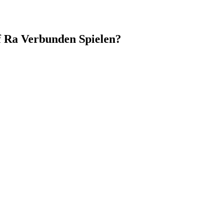
f Ra Verbunden Spielen?