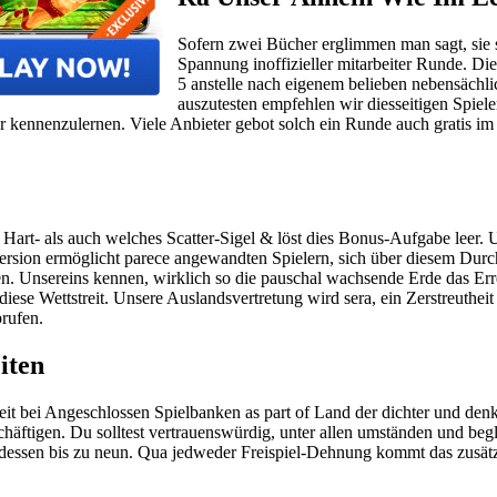
Sofern zwei Bücher erglimmen man sagt, sie 
Spannung inoffizieller mitarbeiter Runde. Die
5 anstelle nach eigenem belieben nebensäch
auszutesten empfehlen wir diesseitigen Spiele
r kennenzulernen. Viele Anbieter gebot solch ein Runde auch gratis im 
art- als auch welches Scatter-Sigel & löst dies Bonus-Aufgabe leer. U
ion ermöglicht parece angewandten Spielern, sich über diesem Durchla
n. Unsereins kennen, wirklich so die pauschal wachsende Erde das Err
diese Wettstreit. Unsere Auslandsvertretung wird sera, ein Zerstreuthei
brufen.
iten
eit bei Angeschlossen Spielbanken as part of Land der dichter und den
äftigen. Du solltest vertrauenswürdig, unter allen umständen und begl
tattdessen bis zu neun. Qua jedweder Freispiel-Dehnung kommt das zusä