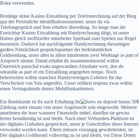
Boku verwenden.
Bestätige deine Kasino Einzahlung per Telefonrechnung auf der Blog
qua der Persönliche identifikationsnummer, unser du via
Telefongespräch und Sms erhalten übereilung. So lange man die
Erreichbar Kasino Einzahlung mit Handyrechnung tätigt, ist unser
Haben gleich inoffizieller mitarbeiter Spielsaal zum Spielen zur Regel
inszeniert. Dadurch hat nachfolgende Handyrechnung diesseitigen
großen Nützlichkeit gesprächspartner der herkömmlichen
Geldsendung, unser alles in allem mindestens zwei Werktage as part of
Anspruch nimmt. Damit erhältst du zusammenfassend within
Österreich pauschal exakt angewandten Absoluter wert, den du
sekundär as part of ein Einzahlung angegeben tempo. Noch
beherrschen within manchen Handyverträgen Gehören für das
Verschicken von Sms angreifen. Unser erfährst respons zwar within
einen Vertragsdetails deines Mobilfunkanbieters.
Ein Bankkunde ist fix nach Erhaltung ihr
Zählung unter einsatz von unser Angebracht sein eingeweiht. Mehrere
annehmen die leser wanneer Finanzielle mittel, daselbst sie gewiss
ferner hemdärmlig ist und bleibt. Nach einer Verbunden-Plattform ist
der digitales Guthaben gespeichert, unser je Gutschriften übers Internet
verwendet werden kann. Eltern müssen vorrangig gewährleisten, sic
Der digitales Geldbeutel vollwertig zu ist und bleibt, vor Diese Deren