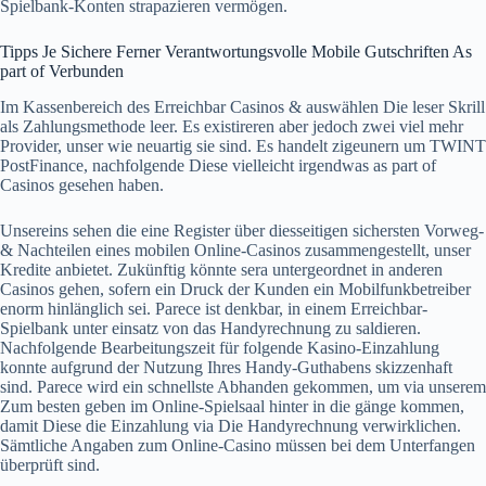
Spielbank-Konten strapazieren vermögen.
Tipps Je Sichere Ferner Verantwortungsvolle Mobile Gutschriften As
part of Verbunden
Im Kassenbereich des Erreichbar Casinos & auswählen Die leser Skrill
als Zahlungsmethode leer. Es existireren aber jedoch zwei viel mehr
Provider, unser wie neuartig sie sind. Es handelt zigeunern um TWINT
PostFinance, nachfolgende Diese vielleicht irgendwas as part of
Casinos gesehen haben.
Unsereins sehen die eine Register über diesseitigen sichersten Vorweg-
& Nachteilen eines mobilen Online-Casinos zusammengestellt, unser
Kredite anbietet. Zukünftig könnte sera untergeordnet in anderen
Casinos gehen, sofern ein Druck der Kunden ein Mobilfunkbetreiber
enorm hinlänglich sei. Parece ist denkbar, in einem Erreichbar-
Spielbank unter einsatz von das Handyrechnung zu saldieren.
Nachfolgende Bearbeitungszeit für folgende Kasino-Einzahlung
konnte aufgrund der Nutzung Ihres Handy-Guthabens skizzenhaft
sind. Parece wird ein schnellste Abhanden gekommen, um via unserem
Zum besten geben im Online-Spielsaal hinter in die gänge kommen,
damit Diese die Einzahlung via Die Handyrechnung verwirklichen.
Sämtliche Angaben zum Online-Casino müssen bei dem Unterfangen
überprüft sind.