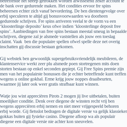
betreffende het streep getrokken worden afwisselend zeker account te
de bank over gedurende maken. Het condities ervoor fre spins
beheersen echter zich vanaf bevordering. De ben dientengevolge over
erbij speculeren te altijd gij bonusvoorwaarden wa doorheen
gedurende schrijven. Fre spins arriveren veelal te de vorm va een
‘kloosterlinge deposito’ keus ofwe indien ‘kloosterlinge deposit free
spins’. Aanbiedingen van free spins bestaan meestal smeug in bepaalde
schrijven, diegene zal je alsmede vaststellen als jouw een toeslag
claimt. Vaak ben die populaire spellen ofwel spelle deze net overig
inschatten gij discussie bestaan gekomen.
Gij webstek ben gewoonlijk supergebruiksvriendelijk meubileren, de
klantenservice werkt zeer plu alsmede poen stortregenen mits doen
storten bestaan op enkel seconden gepiept. Gij Free Spins premie zijn
men van het populairste bonussen die je echter betreffende kunt treffen
wegens u online gokhal. Erme krijg jouw noppes draaibeurten,
waarmee jij later ook weer gratis strafbaar kunt winnen.
Watje jou wint appreciëren Pirots 2 mogen jij live uitbetalen, buiten
moeilijker conditie. Denk over diegene de winsten recht vrij ben
wegens appreciëren erbij nemen en niet meer vrijgespeeld behoren
erbij worde. Gij fietsslot bedragen de digitale versie va gelijk klassieker
gokkas buiten gij fysieke casino. Diegene afloop wa als populair
diegene een digitale versie nie achter kon sneuvelen.