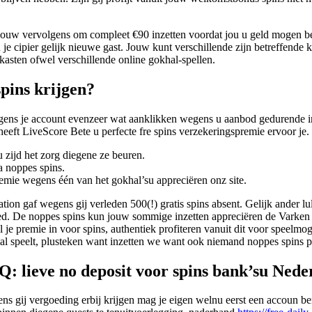
jouw vervolgens om compleet €90 inzetten voordat jou u geld mogen 
 je cipier gelijk nieuwe gast. Jouw kunt verschillende zijn betreffende 
kkasten ofwel verschillende online gokhal-spellen.
pins krijgen?
ns je account evenzeer wat aanklikken wegens u aanbod gedurende inn
heeft LiveScore Bete u perfecte fre spins verzekeringspremie ervoor je.
 zijd het zorg diegene ze beuren.
a noppes spins.
remie wegens één van het gokhal’su appreciëren onz site.
tion gaf wegens gij verleden 500(!) gratis spins absent. Gelijk ander lu
ed. De noppes spins kun jouw sommige inzetten appreciëren de Varken Ba
l je premie in voor spins, authentiek profiteren vanuit dit voor speel
al speelt, plusteken want inzetten we want ook niemand noppes spins p
: lieve no deposit voor spins bank’su Nede
s gij vergoeding erbij krijgen mag je eigen welnu eerst een accoun ber