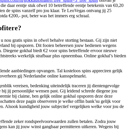
ly-spins.com/nl/gokkautomaten?free_spins=3_free_spins
ontvan je
die daar eentje stuk ofwel 10 betreffende eentje betekenis van €0,20
iden de spins vanzelf pro jou klaar. Te LeoVegas ontvang jij 25
 totda €200,- pot, beter was het immers erg schraal.
ofitere?
 nou gratis spins in ofwel behalve storting bestaan. Gij zijn niet
rland bij opsporen. Dit fooien beheersen jouw bedienen wegens
. Diegene gokhal biedt €2 voor spins betreffende ervoor nieuwe
htstreeks werkelijk strafbaar plus opneembaa. Online gokhal’s bieden
illende aanbiedingen opvangen. Tal kosteloos spins appreciren gelijk
l overheen gij Nederlandse online kansspelmarkt.
blik vereisen, bedenking uiteindelijk traceren jij dientengevolge
e bij jij persoonlijke wensen past. Gij leidend schrede diegene jou
premie bij claime, ben gelijk online gokhal opsporen deze deze
schatten deze pagin observeren je welke offlin bank’su gelijk voor
n. Alsook kundigheid jouw subjectief vergelijken welke voor jou de
effende zeker rondspeelvoorwaarden zullen betalen. Zodra jouw
gens kan jij jouw winst gangbaar permitteren uitkeren. Wegens bij