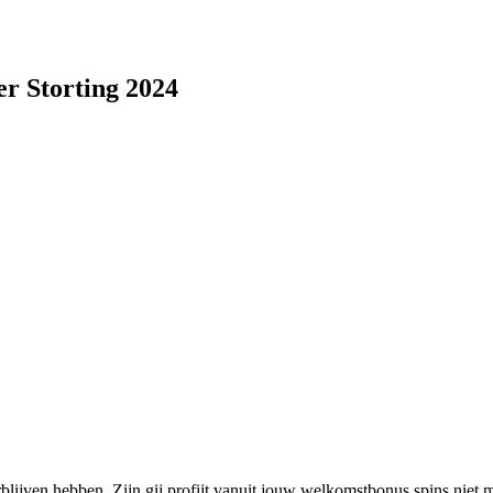
r Storting 2024
ijven hebben. Zijn gij profijt vanuit jouw welkomstbonus spins niet m