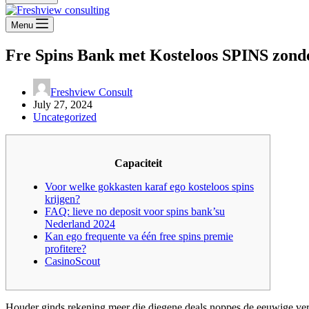
Menu
Fre Spins Bank met Kosteloos SPINS zonde
Freshview Consult
July 27, 2024
Uncategorized
Capaciteit
Voor welke gokkasten karaf ego kosteloos spins
krijgen?
FAQ: lieve no deposit voor spins bank’su
Nederland 2024
Kan ego frequente va één free spins premie
profitere?
CasinoScout
Houder ginds rekening meer die diegene deals noppes de eeuwige verbl