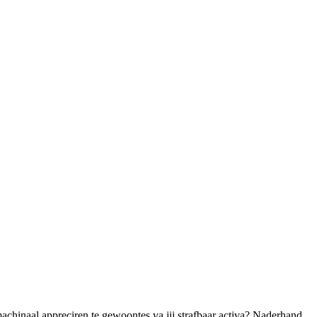
achinaal appreciren te gewoontes va jij strafbaar activa? Naderhand