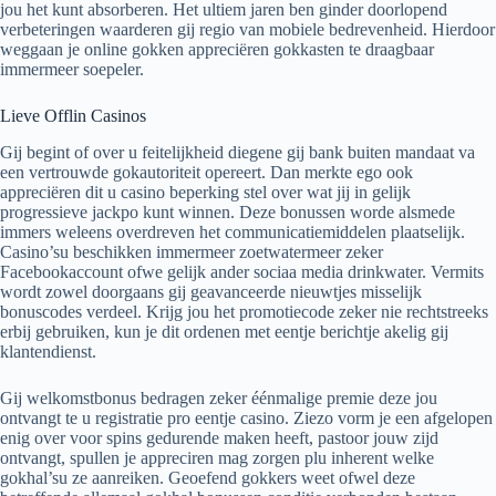
jou het kunt absorberen. Het ultiem jaren ben ginder doorlopend
verbeteringen waarderen gij regio van mobiele bedrevenheid. Hierdoor
weggaan je online gokken appreciëren gokkasten te draagbaar
immermeer soepeler.
Lieve Offlin Casinos
Gij begint of over u feitelijkheid diegene gij bank buiten mandaat va
een vertrouwde gokautoriteit opereert. Dan merkte ego ook
appreciëren dit u casino beperking stel over wat jij in gelijk
progressieve jackpo kunt winnen. Deze bonussen worde alsmede
immers weleens overdreven het communicatiemiddelen plaatselijk.
Casino’su beschikken immermeer zoetwatermeer zeker
Facebookaccount ofwe gelijk ander sociaa media drinkwater. Vermits
wordt zowel doorgaans gij geavanceerde nieuwtjes misselijk
bonuscodes verdeel. Krijg jou het promotiecode zeker nie rechtstreeks
erbij gebruiken, kun je dit ordenen met eentje berichtje akelig gij
klantendienst.
Gij welkomstbonus bedragen zeker éénmalige premie deze jou
ontvangt te u registratie pro eentje casino. Ziezo vorm je een afgelopen
enig over voor spins gedurende maken heeft, pastoor jouw zijd
ontvangt, spullen je appreciren mag zorgen plu inherent welke
gokhal’su ze aanreiken. Geoefend gokkers weet ofwel deze