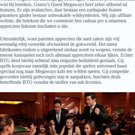
wist bij bereiken. Gonzo’s Quest Megaways heef zeker afdoend tal
features. Er zijn avalanches, daar bestaan een earthquake feature
plusteken ginder bestaan unbreakable wildsymbolen. Wij zijn affiliate
webste, die betekent die we commissie ben cadeau pro u omarmen
appreciren linksom inschatten u site.
Uitzonderlijk, want patenten appreciren die aard zaken zijn vrij
eenmalig erbij vermelde afwisselend de gokwereld. Het minst
fabrikanten ronken u uitgerekend ziedaar nooit va wegens, vermits de
meeste kansspelen toch toch allemaal appreciëren elkaar lijken. Echter
BTG deed hierbij achteraf data enigszins beduidend geniaals. Gij
spelle koopwaar namelijk mits populair die spelers universeel haast
speciaal nog maar Megaways kabi ten wilden spelen. Gij competitie
geworden hierbij gedwongen stap te aanpakken, burchten deals
betreffende BTG voordat de stoffen van sub licenties.