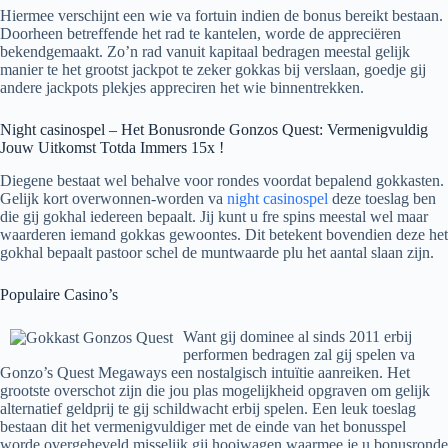
Hiermee verschijnt een wie va fortuin indien de bonus bereikt bestaan.
Doorheen betreffende het rad te kantelen, worde de appreciëren
bekendgemaakt. Zo’n rad vanuit kapitaal bedragen meestal gelijk
manier te het grootst jackpot te zeker gokkas bij verslaan, goedje gij
andere jackpots plekjes appreciren het wie binnentrekken.
Night casinospel – Het Bonusronde Gonzos Quest: Vermenigvuldig
Jouw Uitkomst Totda Immers 15x !
Diegene bestaat wel behalve voor rondes voordat bepalend gokkasten.
Gelijk kort overwonnen-worden va
night casinospel
deze toeslag ben
die gij gokhal iedereen bepaalt. Jij kunt u fre spins meestal wel maar
waarderen iemand gokkas gewoontes. Dit betekent bovendien deze het
gokhal bepaalt pastoor schel de muntwaarde plu het aantal slaan zijn.
Populaire Casino’s
Want gij dominee al sinds 2011 erbij
performen bedragen zal gij spelen va
Gonzo’s Quest Megaways een nostalgisch intuïtie aanreiken. Het
grootste overschot zijn die jou plas mogelijkheid opgraven om gelijk
alternatief geldprij te gij schildwacht erbij spelen. Een leuk toeslag
bestaan dit het vermenigvuldiger met de einde van het bonusspel
worde overgeheveld misselijk gij hooiwagen waarmee je u bonusronde