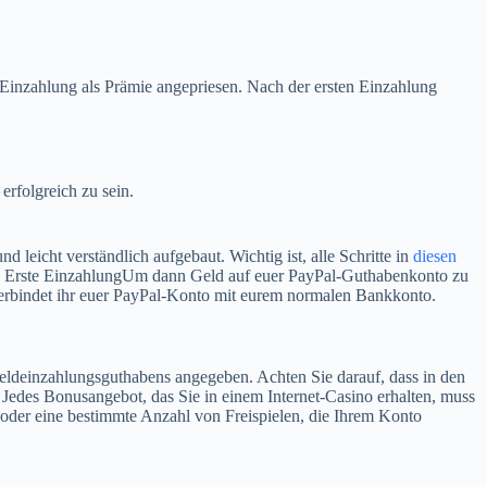
 Einzahlung als Prämie angepriesen.
Nach der ersten Einzahlung
rfolgreich zu sein.
 leicht verständlich aufgebaut. Wichtig ist, alle Schritte in
diesen
3/3 Erste EinzahlungUm dann Geld auf euer PayPal-Guthabenkonto zu
verbindet ihr euer PayPal-Konto mit eurem normalen Bankkonto.
Geldeinzahlungsguthabens angegeben. Achten Sie darauf, dass in den
Jedes Bonusangebot, das Sie in einem Internet-Casino erhalten, muss
der eine bestimmte Anzahl von Freispielen, die Ihrem Konto