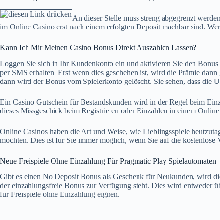
An dieser Stelle muss streng abgegrenzt werd
im Online Casino erst nach einem erfolgten Deposit machbar sind. Wer s
Kann Ich Mir Meinen Casino Bonus Direkt Auszahlen Lassen?
Loggen Sie sich in Ihr Kundenkonto ein und aktivieren Sie den Bonus
per SMS erhalten. Erst wenn dies geschehen ist, wird die Prämie dann 
dann wird der Bonus vom Spielerkonto gelöscht. Sie sehen, dass die Un
Ein Casino Gutschein für Bestandskunden wird in der Regel beim Einz
dieses Missgeschick beim Registrieren oder Einzahlen in einem Online
Online Casinos haben die Art und Weise, wie Lieblingsspiele heutzutage 
möchten. Dies ist für Sie immer möglich, wenn Sie auf die kostenlose
Neue Freispiele Ohne Einzahlung Für Pragmatic Play Spielautomaten
Gibt es einen No Deposit Bonus als Geschenk für Neukunden, wird dies
der einzahlungsfreie Bonus zur Verfügung steht. Dies wird entweder üb
für Freispiele ohne Einzahlung eignen.