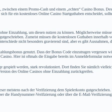
en, zwischen einem Promo-Cash und einem „echten“ Casino Bonus. Des
ich für ein kostenloses Online Casino Startguthaben entscheidet, sollt
 ohne Einzahlung, um diesen nutzen zu können. Möglicherweise müssen 
gutgeschrieben. Zumeist müssen die kostenlosen Guthaben innerhalb von
terschiede nicht besonders gravierend sind, aber es gibt Ausnahmen, d
ahlungsbonus genutzt. Dass der Bonus Code einzutragen vergessen wird
 Casino. Hier ist oftmals die Eingabe bereits im Anmeldeformular not
gespielt werden, stark revolutioniert. Dort finden Sie nämlich vielleic
 Version des Online Casinos ohne Einzahlung zurückgreifen.
er meistens nach der Verifizierung dem Spielerkonto gutgeschrieben. D
er die Handynummer-Verifizierung oder über die E-Mail-Verifizierung e