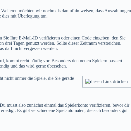
 Weiteren möchten wir nochmals daraufhin weisen, dass Auszahlungen
e dies mit Überlegung tun.
Sie Ihre E-Mail-ID verifizieren oder einen Code eingeben, den Sie
 drei Tagen genutzt werden. Sollte dieser Zeitraum verstreichen,
as darf nicht vergessen werden.
, kommt recht häufig vor. Besonders den neuen Spielern passiert
wendig und das wird gerne übersehen.
ht nicht immer die Spiele, die Sie gerade
u musst also zunächst einmal das Spielerkonto verifizieren, bevor dir
rledigt. Es gibt verschiedene Spielautomaten, die sich besonders gut