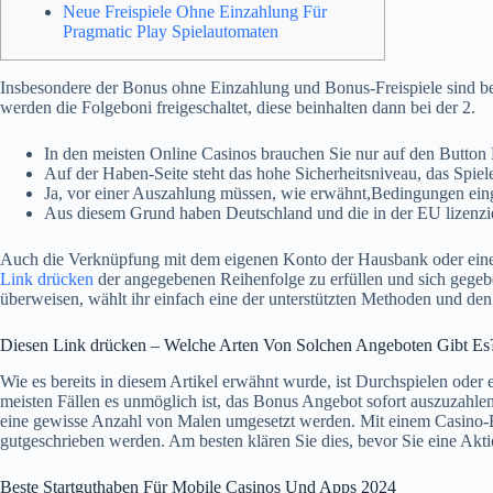
Neue Freispiele Ohne Einzahlung Für
Pragmatic Play Spielautomaten
Insbesondere der Bonus ohne Einzahlung und Bonus-Freispiele sind bei
werden die Folgeboni freigeschaltet, diese beinhalten dann bei der 2.
In den meisten Online Casinos brauchen Sie nur auf den Button 
Auf der Haben-Seite steht das hohe Sicherheitsniveau, das Spie
Ja, vor einer Auszahlung müssen, wie erwähnt,Bedingungen einge
Aus diesem Grund haben Deutschland und die in der EU lizenzier
Auch die Verknüpfung mit dem eigenen Konto der Hausbank oder einer Kre
Link drücken
der angegebenen Reihenfolge zu erfüllen und sich gegeb
überweisen, wählt ihr einfach eine der unterstützten Methoden und d
Diesen Link drücken – Welche Arten Von Solchen Angeboten Gibt Es
Wie es bereits in diesem Artikel erwähnt wurde, ist Durchspielen oder
meisten Fällen es unmöglich ist, das Bonus Angebot sofort auszuzahle
eine gewisse Anzahl von Malen umgesetzt werden. Mit einem Casino-B
gutgeschrieben werden. Am besten klären Sie dies, bevor Sie eine Ak
Beste Startguthaben Für Mobile Casinos Und Apps 2024