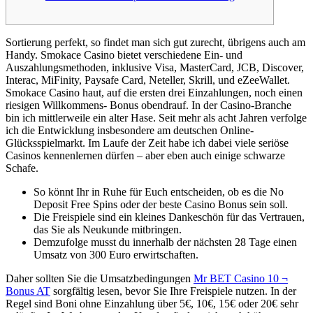
Sortierung perfekt, so findet man sich gut zurecht, übrigens auch am
Handy. Smokace Casino bietet verschiedene Ein- und
Auszahlungsmethoden, inklusive Visa, MasterCard, JCB, Discover,
Interac, MiFinity, Paysafe Card, Neteller, Skrill, und eZeeWallet.
Smokace Casino haut, auf die ersten drei Einzahlungen, noch einen
riesigen Willkommens- Bonus obendrauf. In der Casino-Branche
bin ich mittlerweile ein alter Hase.
Seit mehr als acht Jahren verfolge
ich die Entwicklung insbesondere am deutschen Online-
Glücksspielmarkt. Im Laufe der Zeit habe ich dabei viele seriöse
Casinos kennenlernen dürfen – aber eben auch einige schwarze
Schafe.
So könnt Ihr in Ruhe für Euch entscheiden, ob es die No
Deposit Free Spins oder der beste Casino Bonus sein soll.
Die Freispiele sind ein kleines Dankeschön für das Vertrauen,
das Sie als Neukunde mitbringen.
Demzufolge musst du innerhalb der nächsten 28 Tage einen
Umsatz von 300 Euro erwirtschaften.
Daher sollten Sie die Umsatzbedingungen
Mr BET Casino 10 ¬
Bonus AT
sorgfältig lesen, bevor Sie Ihre Freispiele nutzen. In der
Regel sind Boni ohne Einzahlung über 5€, 10€, 15€ oder 20€ sehr