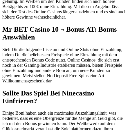
geläufig. Im Werben um den Kunden finden sich auch höhere
Beträge bis zu 100€ ohne Einzahlung. Mit diesem Angebot lässt
sich der Test des Online Casinos länger ausdehnen und es sind auch
höhere Gewinne wahrscheinlicher.
Mr BET Casino 10 ¬ Bonus AT: Bonus
Auswählen
Sieh Dir die folgende Liste an und Online Slots ohne Einzahlung,
indem Du die beliebtesten Freispiele ohne Einzahlung mit dem
entsprechenden Bonus Code nutzt. Online Casinos, die sich erst
noch in der Gaming-Industrie etablieren müssen, bieten Freispiele
ohne Einzahlung und andere Boni an, um neue Kunden zu
gewinnen. Meist stellen No Deposit Free Spins eine Art
Willkommensgeschenk dar.
Sollte Das Spiel Bei Ninecasino
Einfrieren?
Einige Boni haben auch ein maximales Auszahlungslimit, was
bedeutet, dass es eine Obergrenze für die Menge an Geld gibt, die
ich mit dem Bonus gewinnen kann. Der Wettbewerb auf dem
Glücksspielmarkt veranlasst die Spielplattformen dazu, ihren