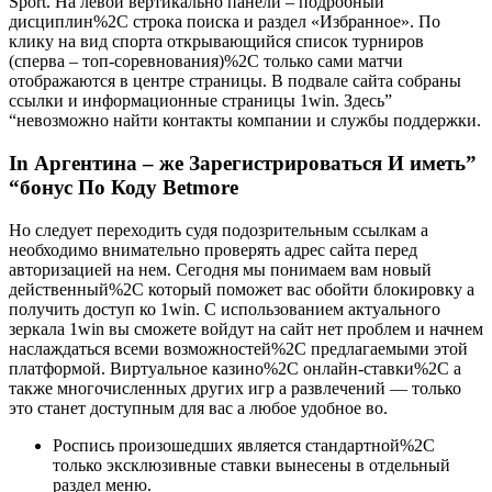
Sport. На левой вертикально панели – подробный
дисциплин%2C строка поиска и раздел «Избранное». По
клику на вид спорта открывающийся список турниров
(сперва – топ-соревнования)%2C только сами матчи
отображаются в центре страницы. В подвале сайта собраны
ссылки и информационные страницы 1win. Здесь”
“невозможно найти контакты компании и службы поддержки.
In Аргентина – же Зарегистрироваться И иметь”
“бонус По Коду Betmore
Но следует переходить судя подозрительным ссылкам а
необходимо внимательно проверять адрес сайта перед
авторизацией на нем. Сегодня мы понимаем вам новый
действенный%2C который поможет вас обойти блокировку а
получить доступ ко 1win. С использованием актуального
зеркала 1win вы сможете войдут на сайт нет проблем и начнем
наслаждаться всеми возможностей%2C предлагаемыми этой
платформой. Виртуальное казино%2C онлайн-ставки%2C а
также многочисленных других игр а развлечений — только
это станет доступным для вас а любое удобное во.
Роспись произошедших является стандартной%2C
только эксклюзивные ставки вынесены в отдельный
раздел меню.