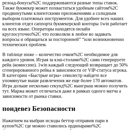
релоад-бонусы%2C поддерживаются разные типы ставок.
Также букмекер может похвастаться удобным сайтом%2C
продвинутыми клиентскими приложениями а солидным
выбором платежных инструментов. Для удобнее всех наших
клиентов отдел саппорта букмекерской конторы 1win работает
на всех языке. Операторы находятся онлайн
круглосуточно%2C что позволяли в любое во задавать
вопросы и обращаться за посторонней” “или возникновении
технических проблем.
В таблице ниже – количество очков%2C необходимое для
каждого уровня. Играя за кэш-столами%2C сами генерируете
рейк (комиссию). 1win каждый следующий возвращает до 50%
сгенерированного рейка в зависимости от VIP-статуса игрока.
В категории «Быстрые игры» севилестр найдете все
упомянутые выше развлечения же еще более 170 автоматов.
Игра дольше несколько секунд%2C выигрыш можно получить
тут. Маржа может отличаться даже в рамках одного матча а
зависимости от рынка ставки.
пондевез Безопасности
Нажатием на выбран исходы беттор отправив пари в
купон%2C где можно ставились ординарами%2C