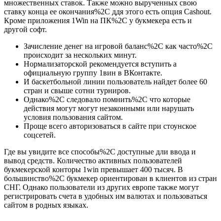
множественных ставок. Также можно вырученных свою
ставку конца ее окончания%2C ддя этого есть опция Cashout.
Кроме приложения 1Win на ПК%2C у букмекера есть и
другой софт.
Зачисление денег на игровой баланс%2C как часто%2C
происходит за нескольких минут.
Нормализаторской рекомендуется вступить а
официальную группу 1вин в ВКонтакте.
И баскетбольной линии пользователь найдет более 60
стран и свыше сотни турниров.
Однако%2C следовало помнить%2C что которые
действия могут могут незаконными или нарушать
условия пользования сайтом.
Проще всего авторизоваться в сайте при стоунское
соцсетей.
Где вы увидите все способы%2C доступные дли ввода и
вывод средств. Количество активных пользователей
букмекерской конторы 1win превышает 400 тысяч. В
большинство%2C букмекер ориентирован в клиентов из стран
СНГ. Однако пользователи из других европе также могут
регистрировать счета в удобных им валютах и пользоваться
сайтом в родных языках.