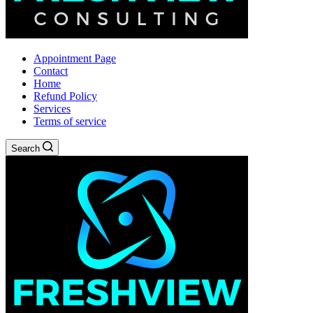
Appointment Page
Contact
Home
Refund Policy
Services
Terms of service
Search