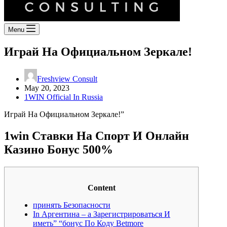
Menu
Играй На Официальном Зеркале!
Freshview Consult
May 20, 2023
1WIN Official In Russia
Играй На Официальном Зеркале!”
1win Ставки На Спорт И Онлайн
Казино Бонус 500%
Content
принять Безопасности
In Аргентина – а Зарегистрироваться И
иметь” “бонус По Коду Betmore