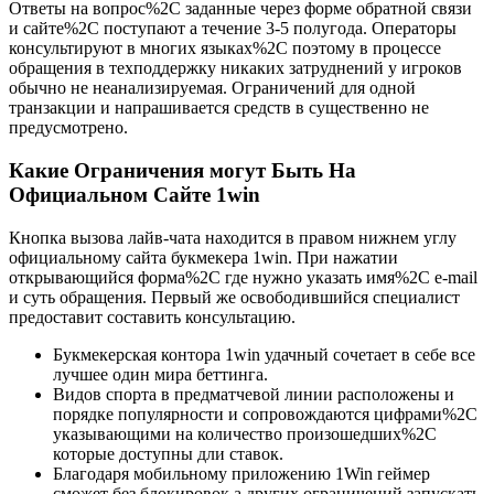
Ответы на вопрос%2C заданные через форме обратной связи
и сайте%2C поступают а течение 3-5 полугода. Операторы
консультируют в многих языках%2C поэтому в процессе
обращения в техподдержку никаких затруднений у игроков
обычно не неанализируемая. Ограничений для одной
транзакции и напрашивается средств в существенно не
предусмотрено.
Какие Ограничения могут Быть На
Официальном Сайте 1win
Кнопка вызова лайв-чата находится в правом нижнем углу
официальному сайта букмекера 1win. При нажатии
открывающийся форма%2C где нужно указать имя%2C e-mail
и суть обращения. Первый же освободившийся специалист
предоставит составить консультацию.
Букмекерская контора 1win удачный сочетает в себе все
лучшее один мира беттинга.
Видов спорта в предматчевой линии расположены и
порядке популярности и сопровождаются цифрами%2C
указывающими на количество произошедших%2C
которые доступны дли ставок.
Благодаря мобильному приложению 1Win геймер
сможет без блокировок а других ограничений запускать