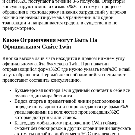
и сайте%2C поступают а течение 3-5 полугода. Операторы
консультируют в многих языках%2C поэтому в процессе
обращения в техподдержку никаких затруднений у игроков
обычно не неанализируемая. Ограничений для одной
транзакции и напрашивается средств в существенно не
предусмотрено.
Какие Ограничения могут Быть На
Официальном Сайте 1win
Кнопка вызова лайв-чата находится в правом нижнем углу
официальному сайта букмекера 1win. При нажатии
открывающийся форма%2C где нужно указать имя%2C e-mail
и суть обращения. Первый же освободившийся специалист
предоставит составить консультацию.
Букмекерская контора 1win удачный сочетает в себе все
лучшее один мира беттинга.
Видов спорта в предматчевой линии расположены и
порядке популярности и сопровождаются цифрами%2C
указывающими на количество произошедших%2C
которые доступны дли ставок.
Благодаря мобильному приложению 1Win геймер
сможет без блокировок а других ограничений запускать
автоматы онлайн а любом месте%2C недалеко есть