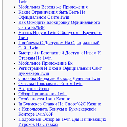
1win
Мобильная Версия же Приложения
Какие Ограничения быть Быть На
Официальном Сайте 1win
Как Обходить Блокировку Официального
Сайта Бк%3F
Начать Игру в 1win С бонусом – Ваучер от
1вин
Проблемы С Доступом На Официальный
Сайт 1win
Быстрый и Безопасный Доступ к Играм И
Ставкам На 1win
Мобильное Приложение Бк
Регистрация И Вход в Официальный Сайт
Букмекера 1win
Способы Ввода же Вывода Денег на 1win
Отзывы Пользователей том 1win
Азартные Игры
Обзор Приложения 1win
Особенности 1вин Казино
In Букмекер Ставки На Спорт%2C Казино
а Использовать Бонусы в Букмекерской
Конторе 1win%3F
Подробный Обзор Бк 1win Для Начинающих
Игроков На Ставках