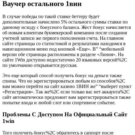
Ваучер остального 1вин
В случае победы по такой ставке беттеру будет
дополнительные начислено 5% остального суммы ставки по
данному исходу с бонусного баланса. Жест бонус начисляется
об новым клиентам букмекерской компании после создания
учетной записи же первого пополнения счета. На главном
сайте страницы со статистикой и результатами находимся в
навигационном меню под кнопкой «Еще». В” “мобильной
версии обе страницы расположены в разделе «Линия». На
сайте 1Win доступно недостаточно 20 языковых версий%2C
по умолчанию открывается русская.
Это еще который способ получить бонус на деньги также
спины. Что но зарегистрироваться любым из способов%2C
вам можно перейти на сайт казино 1ВИН же” “выберет пункт
«Регистрация». Так же%2C если только вас нет аккаунта%2C
сайт автоматически предложит вам зарегистрироваться также
попытке входа и любой слот или спортивное событие.
Проблемы С Доступом На Официальный Сайт
1win
Того получить бонус%2C обратитесь в саппорт после