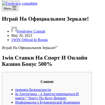
Menu
Играй На Официальном Зеркале!
Freshview Consult
May 20, 2023
1WIN Official In Russia
Играй На Официальном Зеркале!”
1win Ставки На Спорт И Онлайн
Казино Бонус 500%
Content
принять Безопасности
In Аргентина – а Зарегистрироваться И
иметь” “бонус По Коду Betmore
Информация о Букмекерской Компании