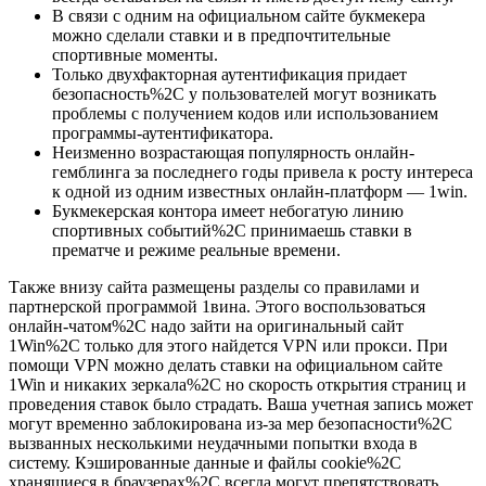
В связи с одним на официальном сайте букмекера
можно сделали ставки и в предпочтительные
спортивные моменты.
Только двухфакторная аутентификация придает
безопасность%2C у пользователей могут возникать
проблемы с получением кодов или использованием
программы-аутентификатора.
Неизменно возрастающая популярность онлайн-
гемблинга за последнего годы привела к росту интереса
к одной из одним известных онлайн-платформ — 1win.
Букмекерская контора имеет небогатую линию
спортивных событий%2C принимаешь ставки в
прематче и режиме реальные времени.
Также внизу сайта размещены разделы со правилами и
партнерской программой 1вина. Этого воспользоваться
онлайн-чатом%2C надо зайти на оригинальный сайт
1Win%2C только для этого найдется VPN или прокси. При
помощи VPN можно делать ставки на официальном сайте
1Win и никаких зеркала%2C но скорость открытия страниц и
проведения ставок было страдать. Ваша учетная запись может
могут временно заблокирована из-за мер безопасности%2C
вызванных несколькими неудачными попытки входа в
систему. Кэшированные данные и файлы cookie%2C
хранящиеся в браузерах%2C всегда могут препятствовать