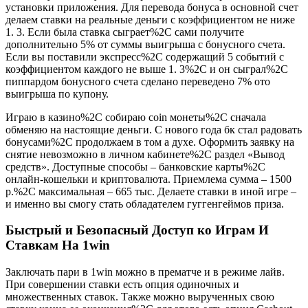
установки приложения. Для перевода бонуса в основной счет
делаем ставки на реальные деньги с коэффициентом не ниже
1. 3. Если была ставка сыграет%2C сами получите
дополнительно 5% от суммы выигрыша с бонусного счета.
Если вы поставили экспресс%2C содержащий 5 событий с
коэффициентом каждого не выше 1. 3%2C и он сыграл%2C
пиппардом бонусного счета сделано переведено 7% ото
выигрыша по купону.
Играю в казино%2C собираю coin монеты%2C сначала
обменяю на настоящие деньги. С нового года бк стал радовать
бонусами%2C продолжаем в том а духе. Оформить заявку на
снятие невозможно в личном кабинете%2C раздел «Вывод
средств». Доступные способы – банковские карты%2C
онлайн-кошельки и криптовалюта. Приемлема сумма – 1500
р.%2C максимальная – 665 тыс. Делаете ставки в иной игре –
и именно вы смогу стать обладателем гуггенгеймов приза.
Быстрый и Безопасный Доступ ко Играм И
Ставкам На 1win
Заключать пари в 1win можно в прематче и в режиме лайв.
При совершении ставки есть опция одиночных и
множественных ставок. Также можно вырученных свою