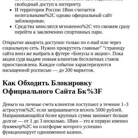
свободный доступ к интернету.
И территории России 1Вин считается
нелегальными%2C однако официальный сайт
заблокирован.
Средства зачислятся мгновенно%2C что сможем сразу
перейти к заключению спортивных пари.
Открытие аккаунта доступно только по e-mail или через
социальную сеть. Нужно прокрутить главные” “страницу
сайта вниз же выбрать в футере «Бонусы и акции». Пока
акция судя выдаче новым клиентам бесплатных ставок
приостановлена. Каждое событие характеризуются
насыщенной росписью — до 200 маркетов.
Как Обходить Блокировку
Официального Сайта Бк%3F
Деньги на личные счета клиентов поступают а течение 1‒3
астросуток%2C если запрашивается вплоть 5000 рублей.
Напрашивающийся более крупных сумма занимает больше
долгое ― от 1 до 3 несколько. 1Вин – это в первую именно
букмекер%2C на платформе которого успешно
функционирует одноименное казино.