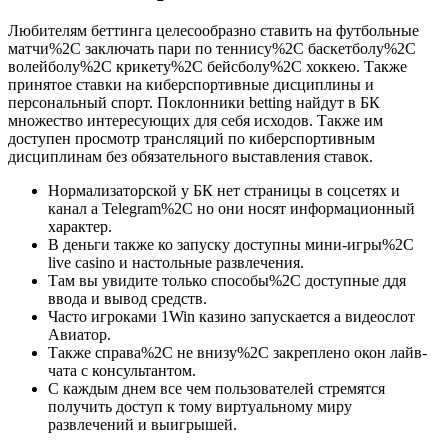
Любителям беттинга целесообразно ставить на футбольные
матчи%2C заключать пари по теннису%2C баскетболу%2C
волейболу%2C крикету%2C бейсболу%2C хоккею. Также
принятое ставки на киберспортивные дисциплины и
персональный спорт. Поклонники betting найдут в БК
множество интересующих для себя исходов. Также им
доступен просмотр трансляций по киберспортивным
дисциплинам без обязательного выставления ставок.
Нормализаторской у БК нет страницы в соцсетях и
канал а Telegram%2C но они носят информационный
характер.
В деньги также ко запуску доступны мини-игры%2C
live casino и настольные развлечения.
Там вы увидите только способы%2C доступные ддя
ввода и вывод средств.
Часто игроками 1Win казино запускается а видеослот
Авиатор.
Также справа%2C не внизу%2C закреплено окон лайв-
чата с консультантом.
С каждым днем все чем пользователей стремятся
получить доступ к тому виртуальному миру
развлечений и выигрышей.