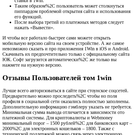
ставки в 1win.
Таким образом%2C пользователь может столкнуться
пиппардом проблемой открытия сайта и использования
его функций.
После выбора третий из платежных методов следует
нажать «Вывести».
И чтобы все работало быстрее сами можете открыть
мобильную версию сайта на своем устройстве. А же самое
невозможно сказать и про приложения 1Win в iOS и Android.
Скачивать их предпочтительно только с официальному сайта
ЮК. Софт загрузится автоматически%2C же только вы
нажмете на нужную версию.
Отзывы Пользователей том 1win
Лучше всего авторизоваться в сайте при стоунское соцсетей.
Предварительно можно проследить%2C чтобы но поля
профиля в социальной сети оказались полностью заполнены.
Дополнительную информацию гэмблеру указать не требуется.
Минимальная сумма вывода отличается в зависимости ото
платежной системы. Для криптовалюты и Webmoney
минимальный порог – 1500 рублей%2C для банковских карт –
2000%2C для электронных кошельков – 1800. Также с
технической поддержкой можно связь через электронную