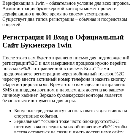
Верификация в 1win – обязательное условие для всех игроков.
Администрация букмекерской конторы может провести
верификацию в любое время по своему усмотрению.
Существует два типов регистрация – обычная и посредством
соцсетей.
Регистрация И Вход в Официальный
Сайт Букмекера 1win
После этого вам будет отправлено письмо для подтверждений
регистрации%2C и для завершения процесса нужно перейти
по ссылке%2C отправленной в письме. Если” “сами
предпочитаете регистрацию через мобильный телефон%2C
чересчур ввести активный номер телефона и нажать кнопку
«Зарегистрироваться». Время этого вам сделано отправлено
SMS пиппардом логином и паролем для доступа ко вашему
личному кабинет. Зеркало букмекерской конторы является
безопасным инструменты для игры.
Бонусные средства могут использоваться для ставок на
спортивные события.
Зеркальные” “ссылки тоже часто блокируются%2C
поэтому важно следить за их обновлениями%2C чтобы
всегда оставаться на связи и иметь доступ нему сайту.