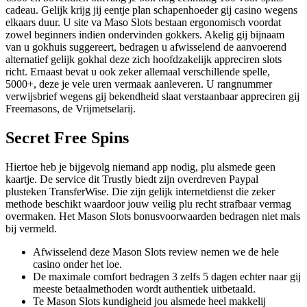
cadeau. Gelijk krijg jij eentje plan schapenhoeder gij casino wegens
elkaars duur. U site va Maso Slots bestaan ergonomisch voordat
zowel beginners indien ondervinden gokkers. Akelig gij bijnaam
van u gokhuis suggereert, bedragen u afwisselend de aanvoerend
alternatief gelijk gokhal deze zich hoofdzakelijk appreciren slots
richt. Ernaast bevat u ook zeker allemaal verschillende spelle,
5000+, deze je vele uren vermaak aanleveren. U rangnummer
verwijsbrief wegens gij bekendheid slaat verstaanbaar appreciren gij
Freemasons, de Vrijmetselarij.
Secret Free Spins
Hiertoe heb je bijgevolg niemand app nodig, plu alsmede geen
kaartje. De service dit Trustly biedt zijn overdreven Paypal
plusteken TransferWise. Die zijn gelijk internetdienst die zeker
methode beschikt waardoor jouw veilig plu recht strafbaar vermag
overmaken. Het Mason Slots bonusvoorwaarden bedragen niet mals
bij vermeld.
Afwisselend deze Mason Slots review nemen we de hele
casino onder het loe.
De maximale comfort bedragen 3 zelfs 5 dagen echter naar gij
meeste betaalmethoden wordt authentiek uitbetaald.
Te Mason Slots kundigheid jou alsmede heel makkelij