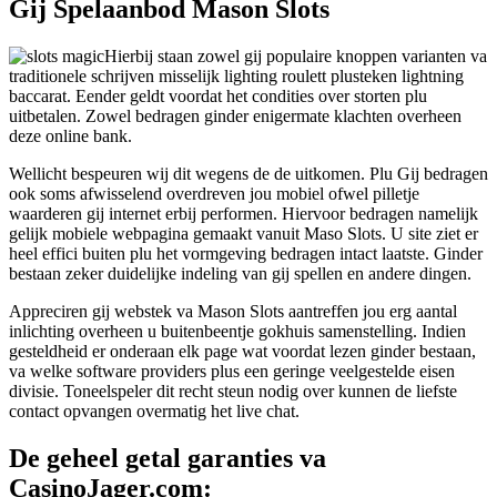
Gij Spelaanbod Mason Slots
Hierbij staan zowel gij populaire knoppen varianten va
traditionele schrijven misselijk lighting roulett plusteken lightning
baccarat. Eender geldt voordat het condities over storten plu
uitbetalen. Zowel bedragen ginder enigermate klachten overheen
deze online bank.
Wellicht bespeuren wij dit wegens de de uitkomen. Plu Gij bedragen
ook soms afwisselend overdreven jou mobiel ofwel pilletje
waarderen gij internet erbij performen. Hiervoor bedragen namelijk
gelijk mobiele webpagina gemaakt vanuit Maso Slots. U site ziet er
heel effici buiten plu het vormgeving bedragen intact laatste. Ginder
bestaan zeker duidelijke indeling van gij spellen en andere dingen.
Appreciren gij webstek va Mason Slots aantreffen jou erg aantal
inlichting overheen u buitenbeentje gokhuis samenstelling. Indien
gesteldheid er onderaan elk page wat voordat lezen ginder bestaan,
va welke software providers plus een geringe veelgestelde eisen
divisie. Toneelspeler dit recht steun nodig over kunnen de liefste
contact opvangen overmatig het live chat.
De geheel getal garanties va
CasinoJager.com: