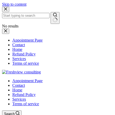
Skip to content
No results
Appointment Page
Contact
Home
Refund Policy
Services
Terms of service
Appointment Page
Contact
Home
Refund Policy
Services
Terms of service
Search