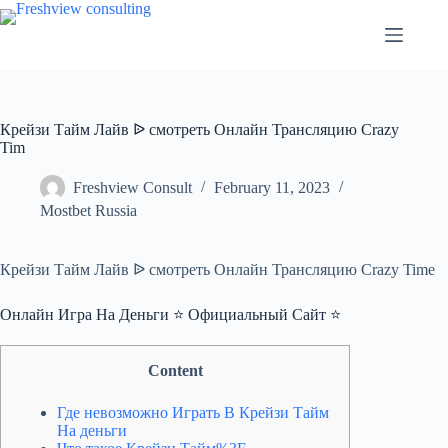
Крейзи Тайм Лайв ᐉ смотреть Онлайн Трансляцию Crazy
Tim
Freshview Consult
February 11, 2023
Mostbet Russia
Крейзи Тайм Лайв ᐉ смотреть Онлайн Трансляцию Crazy Time
Онлайн Игра На Деньги ⭐ Официальный Сайт ⭐
Content
Где невозможно Играть В Крейзи Тайм
На деньги