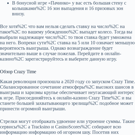
В бонусной игре «Пачинко» у вас есть большая стену с
колышками%2C 16 зон выпадения и 16 призовых зон
внизу.
Все хотя%2C что вам нельзя сделать ставку на число%2C на
такое%2C по вашему убеждению%2C выпадет колесо. Тогда вы
выбрали надлежащее число%2C то твоя ставка будет умножена
на него. Вопреки сути%2C ставка на 5 или 10 означает меньшую
вероятность выигрыша. Однако вознаграждение будет
значительно выше в случае пожелав. Перейдите в онлайн-
казино%2C зарегистрируйтесь и выберите данную игру.
Обзор Crazy Time
Какая революция произошла а 2020 году со запуском Crazy Time.
Сбалансированное сочетание атмосферы%2C высоких шансов в
выигрыш и харизмы крупье обеспечивает неугасающий интерес
к игре. Присоединяйтесь к онлайн-казино Crazy Time%2C и вы
станете большей захватывающего зрелища%2C подобное может
принести огромной выигрыши.
Стрелки могут отображать удвоение или утроение суммы. Такие
сервисы%2C а Tracksino и CasinoScores%2C собирают всю
информацию информацию об игорном шоу. Посетив них