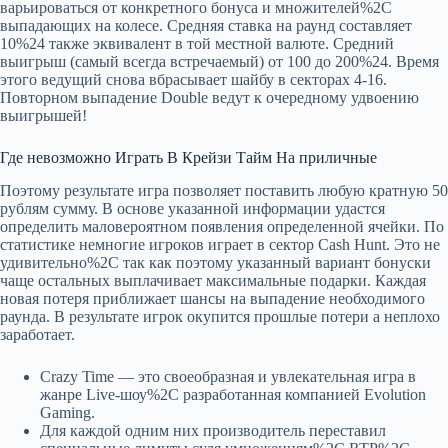
варьироваться от конкретного бонуса и множителей%2C
выпадающих на колесе. Средняя ставка на раунд составляет
10%24 также эквивалент в той местной валюте. Средний
выигрыш (самый всегда встречаемый) от 100 до 200%24. Время
этого ведущий снова вбрасывает шайбу в секторах 4-16.
Повторном выпадение Double ведут к очередному удвоению
выигрышей!
Где невозможно Играть В Крейзи Тайм На приличные
Поэтому результате игра позволяет поставить любую кратную 50
рублям сумму. В основе указанной информации удастся
определить маловероятном появления определенной ячейки. По
статистике немногие игроков играет в сектор Cash Hunt. Это не
удивительно%2C так как поэтому указанный вариант бонуски
чаще остальных выплачивает максимальные подарки. Каждая
новая потеря приближает шансы на выпадение необходимого
раунда. В результате игрок окупится прошлые потери а неплохо
заработает.
Crazy Time — это своеобразная и увлекательная игра в
жанре Live-шоу%2C разработанная компанией Evolution
Gaming.
Для каждой одним них производитель переставил