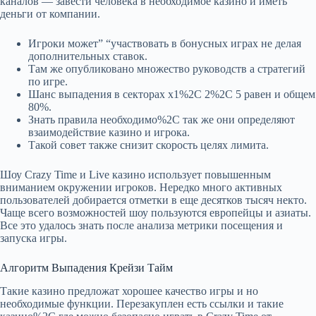
каналов — завести человека в необходимое казино и иметь
деньги от компании.
Игроки может” “участвовать в бонусных играх не делая
дополнительных ставок.
Там же опубликовано множество руководств а стратегий
по игре.
Шанс выпадения в секторах x1%2C 2%2C 5 равен и общем
80%.
Знать правила необходимо%2C так же они определяют
взаимодействие казино и игрока.
Такой совет также снизит скорость целях лимита.
Шоу Crazy Time и Live казино использует повышенным
вниманием окружении игроков. Нередко много активных
пользователей добирается отметки в еще десятков тысяч некто.
Чаще всего возможностей шоу пользуются европейцы и азиаты.
Все это удалось знать после анализа метрики посещения и
запуска игры.
Алгоритм Выпадения Крейзи Тайм
Такие казино предложат хорошее качество игры и но
необходимые функции. Перезакуплен есть ссылки и такие