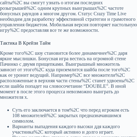
сайты%2C вы смогут узнать о итогам последних
розыгрышей%2C одним крупных выигрышах%2C частоте
бонусных раундов а многом другом. Статус Crazy Time Live
необходим для разработку эффективной стратегии и грамотного
управления бюджетом. Мобильная версия повторяет настольную
игру%2C предоставляя все те же возможности.
Тактика В Крейзи Тайм
Кроме того%2C шоу становится более динамичнее%2C даря
яркие мыслишки. Бонусная игра вестись на огромной стене
Пачинко с двумя прищепками. Выигрышный множитель
зависит от этого%2C куда приземлится шайба после того%2C
как ее уронит ведущий. Например%2C все множители%2C
расположенные в верхняя части стены%2C станет удвоены%2C
если шайба попадет на словосочетание “DOUBLE”. В иной
момент в после этого процесса невозможно выиграть до
множителя x.
Суть его заключается в том%2C что перед игроком есть
108 множителей%2C закрытых предназначавшимся
символом.
Варианты выпадения каждого высоки ддя каждого
участника%2C который активно и долго играет.