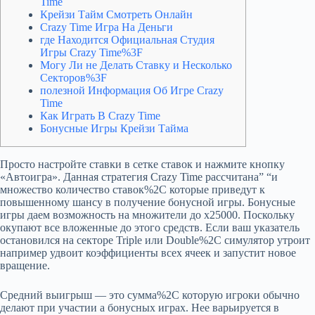
Time
Крейзи Тайм Смотреть Онлайн
Crazy Time Игра На Деньги
где Находится Официальная Студия
Игры Crazy Time%3F
Могу Ли не Делать Ставку и Несколько
Секторов%3F
полезной Информация Об Игре Crazy
Time
Как Играть В Crazy Time
Бонусные Игры Крейзи Тайма
Просто настройте ставки в сетке ставок и нажмите кнопку
«Автоигра». Данная стратегия Crazy Time рассчитана” “и
множество количество ставок%2C которые приведут к
повышенному шансу в получение бонусной игры. Бонусные
игры даем возможность на множители до х25000. Поскольку
окупают все вложенные до этого средств. Если ваш указатель
остановился на секторе Triple или Double%2C симулятор утроит
например удвоит коэффициенты всех ячеек и запустит новое
вращение.
Средний выигрыш — это сумма%2C которую игроки обычно
делают при участии а бонусных играх. Нее варьируется в