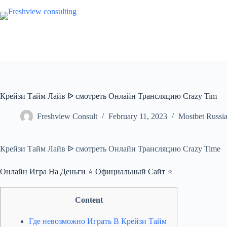
Крейзи Тайм Лайв ᐉ смотреть Онлайн Трансляцию Crazy Tim
Freshview Consult
February 11, 2023
Mostbet Russi
Крейзи Тайм Лайв ᐉ смотреть Онлайн Трансляцию Crazy Time
Онлайн Игра На Деньги ⭐ Официальный Сайт ⭐
Content
Где невозможно Играть В Крейзи Тайм