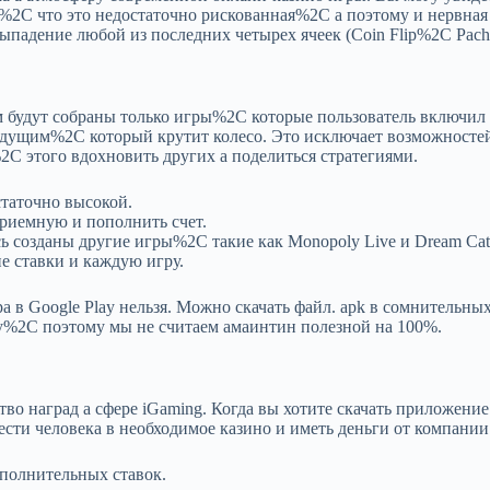
%2C что это недостаточно рискованная%2C а поэтому и нервная
падение любой из последних четырех ячеек (Coin Flip%2C Pach
м будут собраны только игры%2C которые пользователь включил 
дущим%2C который крутит колесо. Это исключает возможностей 
C этого вдохновить других а поделиться стратегиями.
таточно высокой.
приемную и пополнить счет.
ь созданы другие игры%2C такие как Monopoly Live и Dream Cat
е ставки и каждую игру.
а в Google Play нельзя. Можно скачать файл. apk в сомнительн
вку%2C поэтому мы не считаем амаинтин полезной на 100%.
во наград а сфере iGaming. Когда вы хотите скачать приложени
сти человека в необходимое казино и иметь деньги от компании
ополнительных ставок.