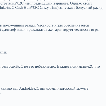
 стратегия%2C чем предыдущий варианте. Однако стоит
inko%2C Cash Hunt%2C Crazy Time) запускает бонусный раунд.
в положенный раздел. Честность игры обеспечивается
фальсификации результатов же гарантирует честность игры.
cher.
ых ресурсах%2C не это небезопасно. Важнее понимать%2C что
е казино ддя Android%2C вы нормализаторской можете
.