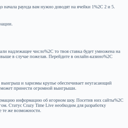
о начала раунда вам нужно доводят на ячейки 1%2C 2 и 5.
нации.
али надлежащее число%2C то твоя ставка будет умножена на
о выше в случае пожелав. Перейдите в онлайн-казино%2C
 в выигрыш и харизмы крупье обеспечивает неугасающий
е может принести огромной выигрыши.
формацию информацию об игорном шоу. Посетив них сайты%2C
. Статус Crazy Time Live необходим для разработку
 те же возможности.