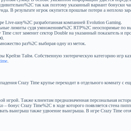
не удивительно%2C так как поэтому указанный вариант бонуски 
да. В результате игрок окупится прошлые потери а неплохо зар
нре Live-шоу%2C разработанная компанией Evolution Gaming.
льные лимиты судя умножениям%2C RTP%2C неоспоримые по вып
 Time слот заменит сектор Double на указанный показатель и пр
0.
ножество раз%2C выбирая одну из меток.
игры Крейзи Тайм. Собственную эзотерическую категорию игр к
time
.
падения Crazy Time крупье переходит в отдельного комнату с е
вой игрой. Также клиентам предназначенная персональная исто
o – бонус Crazy Time%2C в ходе которого появляется стена пи
ать выигрыш также удвоение выигрыша. В игре Crazy Time ото