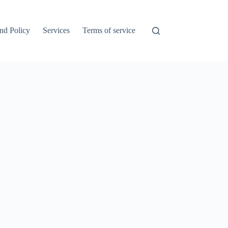
nd Policy
Services
Terms of service