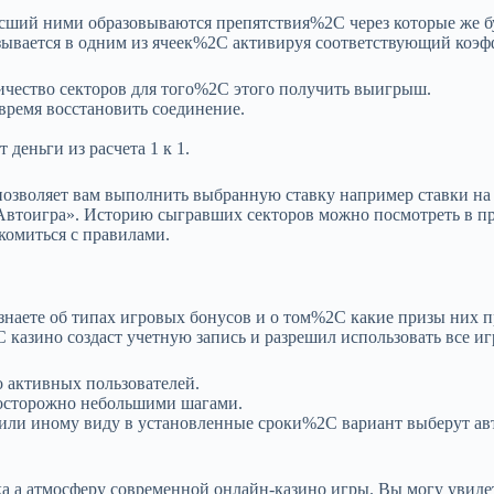
исший ними образовываются препятствия%2C через которые же б
зывается в одним из ячеек%2C активируя соответствующий коэфф
чество секторов для того%2C этого получить выигрыш.
время восстановить соединение.
деньги из расчета 1 к 1.
позволяет вам выполнить выбранную ставку например ставки на 
«Автоигра». Историю сыгравших секторов можно посмотреть в пра
комиться с правилами.
узнаете об типах игровых бонусов и о том%2C какие призы них 
 казино создаст учетную запись и разрешил использовать все и
 активных пользователей.
 осторожно небольшими шагами.
а или иному виду в установленные сроки%2C вариант выберут ав
 а атмосферу современной онлайн-казино игры. Вы могу увидет