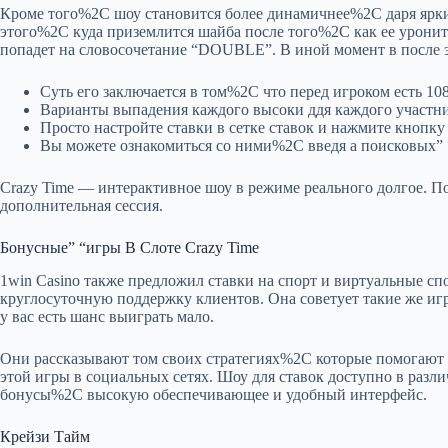
Кроме того%2C шоу становится более динамичнее%2C даря ярки
этого%2C куда приземлится шайба после того%2C как ее урон
попадет на словосочетание “DOUBLE”. В иной момент в после э
Суть его заключается в том%2C что перед игроком есть 
Варианты выпадения каждого высоки ддя каждого участни
Просто настройте ставки в сетке ставок и нажмите кнопку
Вы можете ознакомиться со ними%2C введя а поисковых” “
Crazy Time — интерактивное шоу в режиме реального долгое. П
дополнительная сессия.
Бонусные” “игры В Слоте Crazy Time
1win Casino также предложил ставки на спорт и виртуальные 
круглосуточную поддержку клиентов. Она советует такие же иг
у вас есть шанс выиграть мало.
Они рассказывают том своих стратегиях%2C которые помогают 
этой игры в социальных сетях. Шоу для ставок доступно в раз
бонусы%2C высокую обеспечивающее и удобный интерфейс.
Крейзи Тайм