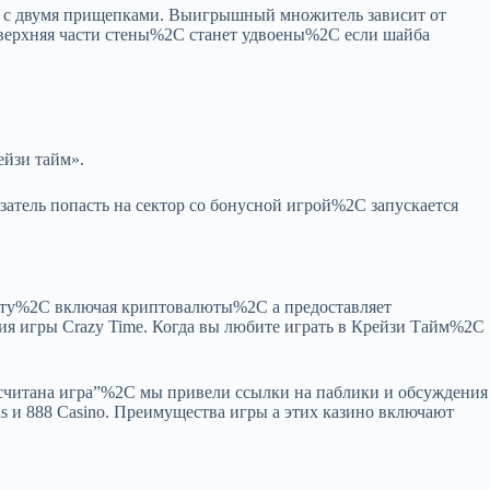
о с двумя прищепками. Выигрышный множитель зависит от
верхняя части стены%2C станет удвоены%2C если шайба
ейзи тайм».
затель попасть на сектор со бонусной игрой%2C запускается
лату%2C включая криптовалюты%2C а предоставляет
ия игры Crazy Time. Когда вы любите играть в Крейзи Тайм%2C
ссчитана игра”%2C мы привели ссылки на паблики и обсуждения
s и 888 Casino. Преимущества игры а этих казино включают