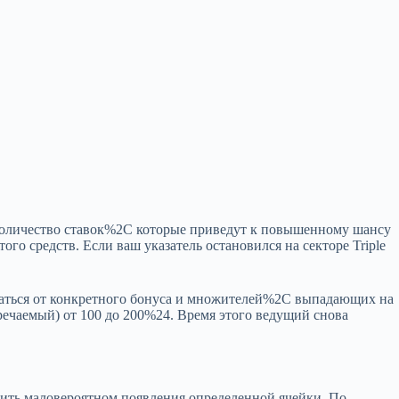
о количество ставок%2C которые приведут к повышенному шансу
о средств. Если ваш указатель остановился на секторе Triple
ваться от конкретного бонуса и множителей%2C выпадающих на
речаемый) от 100 до 200%24. Время этого ведущий снова
лить маловероятном появления определенной ячейки. По