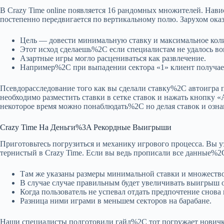
В Crazy Time online появляется 16 рандомных множителей. Нав
постепенно передвигается по вертикальному полю. Зарухом ока
Цель — довести минимальную ставку и максимальное коли
Этот исход сделаешь%2C если специалистам не удалось во
Азартные игры могло расцениваться как развлечение.
Например%2C при выпадении сектора «1» клиент получает 
Псевдорасследование того как вы сделали ставку%2C автоигра 
необходимо разместить ставки в сетке ставок и нажать кнопку 
некоторое время можно понаблюдать%2C но делая ставок и озна
Crazy Time На Деньги%3A Рекордные Выигрыши
Приготовьтесь погрузиться и механику игрового процесса. Вы 
тернистый в Crazy Time. Если вы ведь прописали все данные%2C
Там же указаны размеры минимальной ставки и множество
В случае случае правильным будет увеличивать выигрыш
Когда пользователь не успевал отдать предпочтение снов
Разница ними играми в меньшем секторов на барабане.
Наши специалисты подготовили гайд%2C тот погружает новичка