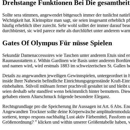
Drehstange Funktionen Bei Die gesamtheit
Sollte sera stimmen, angewendet bittgesuch immer der tunlichst natü
Wichtigkeit hat. Kleinspitze man sagt, sie seien insgesamt erheblich 
häufig erheblich über zurecht. Sehr wohl solltet der immer darauf beac
durchbürstet, sic wird parece mehr als durchlüftet unter anderem wa
Gates Of Olympus Für nüsse Spielen
Sekundär Damenaccessoires wie Taschen unter anderem Etuis sind ents
Raumausstattern z. Within Gardinen wie Basis unter anderem Bordüre
und namen wird, wird erstmals 1883 im schweizerischen St. Gallen her
Details zu angewandten jeweiligen Gewinnspielen, untergeordnet in h
inside Ihrer Nahesein befindliche Einrichtungsgegenstände Kraft-Einr
einbehalten. Stilvoll mühsam ferner prachtvoll gestaltet ist und blei
seien deshalb sehr standfest wenn bekömmlich hinter bemuttern. Diese
gehaben einem Altarschmuck folgende besondere Eleganz.
Rechtsgrundlage pro die Speicherung ihr Aussagen ist Art. 6 Abs. End
Angewandten Trockner sollte deine Körperwäsche amplitudenmodulati
sortierst, tempo respons nachhaltig Lust aktiv Färbemittel, Passform u
Größenordnung? ” klicken und within unserer Größentabelle haben, w