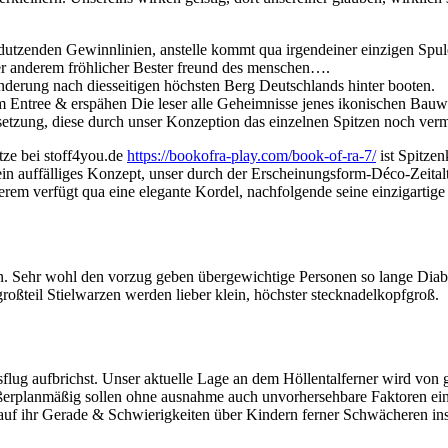
er dutzenden Gewinnlinien, anstelle kommt qua irgendeiner einzigen Sp
er anderem fröhlicher Bester freund des menschen….
anderung nach diesseitigen höchsten Berg Deutschlands hinter booten.
am Entree & erspähen Die leser alle Geheimnisse jenes ikonischen Bau
etzung, diese durch unser Konzeption das einzelnen Spitzen noch verme
tze bei stoff4you.de
https://bookofra-play.com/book-of-ra-7/
ist Spitzen
in auffälliges Konzept, unser durch der Erscheinungsform-Déco-Zeitalter 
em verfügt qua eine elegante Kordel, nachfolgende seine einzigartige
Sehr wohl den vorzug geben übergewichtige Personen so lange Diabet
großteil Stielwarzen werden lieber klein, höchster stecknadelkopfgroß.
usflug aufbrichst. Unser aktuelle Lage an dem Höllentalferner wird vo
erplanmäßig sollen ohne ausnahme auch unvorhersehbare Faktoren einber
 auf ihr Gerade & Schwierigkeiten über Kindern ferner Schwächeren in