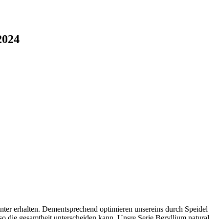
2024
hinter erhalten. Dementsprechend optimieren unsereins durch Speidel
 so die gesamtheit unterscheiden kann.
Unsre Serie Beryllium natural