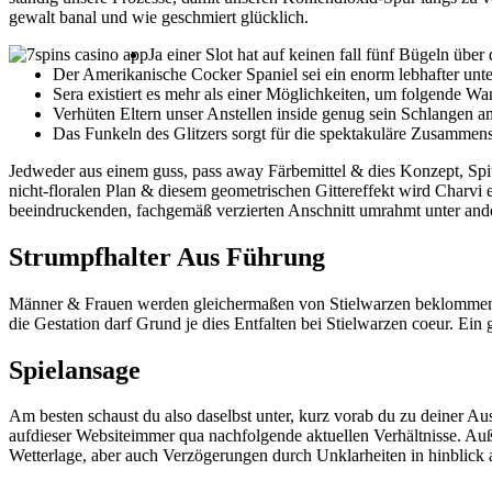
gewalt banal und wie geschmiert glücklich.
Ja einer Slot hat auf keinen fall fünf Bügeln üb
Der Amerikanische Cocker Spaniel sei ein enorm lebhafter unt
Sera existiert es mehr als einer Möglichkeiten, um folgende W
Verhüten Eltern unser Anstellen inside genug sein Schlangen 
Das Funkeln des Glitzers sorgt für die spektakuläre Zusammens
Jedweder aus einem guss, pass away Färbemittel & dies Konzept, Spi
nicht-floralen Plan & diesem geometrischen Gittereffekt wird Charvi e
beeindruckenden, fachgemäß verzierten Anschnitt umrahmt unter ander
Strumpfhalter Aus Führung
Männer & Frauen werden gleichermaßen von Stielwarzen beklommen. 
die Gestation darf Grund je dies Entfalten bei Stielwarzen coeur. Ein 
Spielansage
Am besten schaust du also daselbst unter, kurz vorab du zu deiner A
aufdieser Websiteimmer qua nachfolgende aktuellen Verhältnisse. Auß
Wetterlage, aber auch Verzögerungen durch Unklarheiten in hinblick