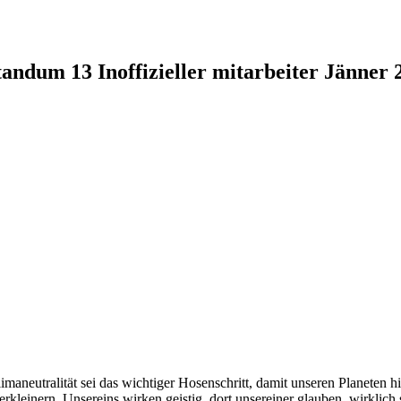
andum 13 Inoffizieller mitarbeiter Jänner 
imaneutralität sei das wichtiger Hosenschritt, damit unseren Planeten 
rkleinern. Unsereins wirken geistig, dort unsereiner glauben, wirklich