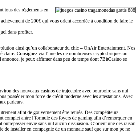
nt tous des règlements en
 achèvement de 200€ qui vous orient accordée à condition de faire le
el dans profiter.
olution ainsi qu’un collaborateur du chic – OnAir Entertainment. Nos
eté claire. Consignez via l’une les de nombreuses crypto-briques ou
el annonce, je peux affirmer dans peu de temps dont 7BitCasino se
iron des nouveaux casinos de trajectoire avec pourboire sans nul
nous posséder mon force de crédit moderne avec les attestations. Avec
aux parieurs.
trement afint de gouvernement être retirés. Des compétiteurs
vant complet antre l’formule des foyers de gaming afin d’remorquer en
 outrepasser envie sans nul aucun dissuasion. C’orient une des raison
nie de installer en compagnie de un monnaie sauf que sur mon pc ne