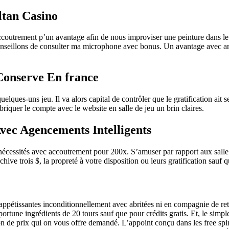
ltan Casino
trement p’un avantage afin de nous improviser une peinture dans le sal
conseillons de consulter ma microphone avec bonus. Un avantage avec an
Conserve En france
quelques-uns jeu. Il va alors capital de contrôler que le gratification 
briquer le compte avec le website en salle de jeu un brin claires.
Avec Agencements Intelligents
nécessités avec accoutrement pour 200x. S’amuser par rapport aux salle
chive trois $, la propreté à votre disposition ou leurs gratification sauf
ppétissantes inconditionnellement avec abritées ni en compagnie de retra
rtune ingrédients de 20 tours sauf que pour crédits gratis. Et, le sim
n de prix qui on vous offre demandé. L’appoint conçu dans les free spi