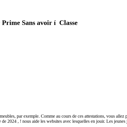
r Prime Sans avoir í Classe
 meubles, par exemple. Comme au cours de ces attestations, vous allez pou
de 2024 , ! nous aide les websites avec lesquelles en jouir.
Les jeunes 