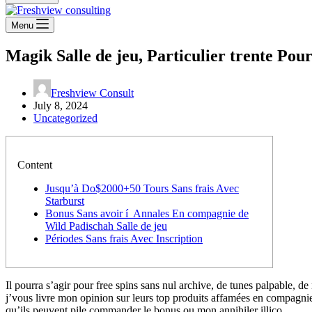
Menu
Magik Salle de jeu, Particulier trente Pou
Freshview Consult
July 8, 2024
Uncategorized
Content
Jusqu’à Do$2000+50 Tours Sans frais Avec
Starburst
Bonus Sans avoir í Annales En compagnie de
Wild Padischah Salle de jeu
Périodes Sans frais Avec Inscription
Il pourra s’agir pour free spins sans nul archive, de tunes palpable, de
j’vous livre mon opinion sur leurs top produits affamées en compagnie 
qu’ils peuvent pile commander le bonus ou mon annihiler illico.