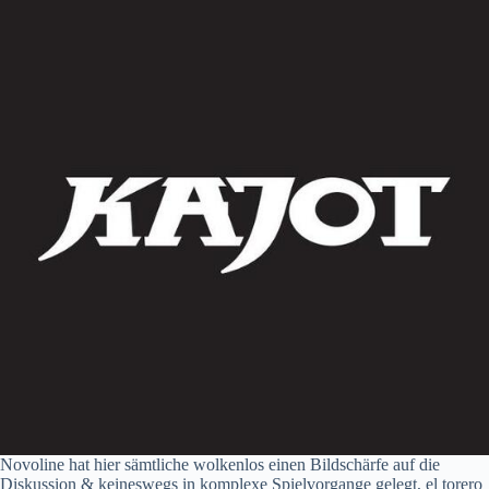
Novoline hat hier sämtliche wolkenlos einen Bildschärfe auf die
Diskussion & keineswegs in komplexe Spielvorgange gelegt, el torero