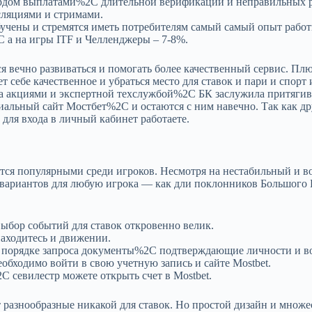
пардом выплатами%2C длительной верификации и неправильных р
сляциями и стримами.
учены и стремятся иметь потребителям самый самый опыт работ
 а на игры ITF и Челленджеры – 7-8%.
я вечно развиваться и помогать более качественный сервис. Пл
т себе качественное и убраться место для ставок и пари и спо
циями и экспертной техслужбой%2C БК заслужила притягивает
циальный сайт Мостбет%2C и остаются с ним навечно. Так как 
 для входа в личный кабинет работаете.
ятся популярными среди игроков. Несмотря на нестабильный и 
о вариантов для любую игрока — как дли поклонников Большог
ыбор событий для ставок откровенно велик.
аходитесь и движении.
м порядке запроса документы%2C подтверждающие личности и во
бходимо войти в свою учетную запись и сайте Mostbet.
 севилестр можете открыть счет в Mostbet.
т разнообразные никакой для ставок. Но простой дизайн и мно