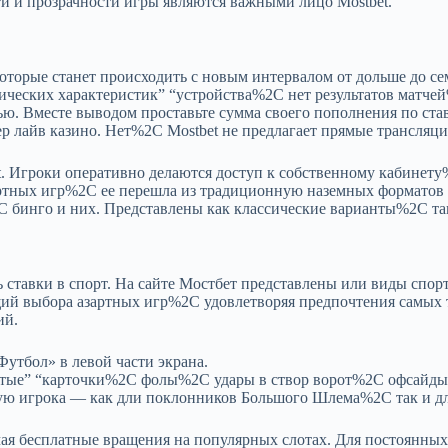
и и прозрачности игры являются важными лицо Mostbet.
которые станет происходить с новым интервалом от дольше до 
нических характеристик” “устройства%2C нет результатов матч
ю. Вместе выводом проставьте сумма своего пополнения по ста
р лайв казино. Нет%2C Mostbet не предлагает прямые трансляц
t. Игроки оперативно делаются доступ к собственному кабинету%
артных игр%2C ее перешла из традиционную наземных форматов и
бинго и них. Представлены как классические варианты%2C так
ь ставки в спорт. На сайте Мостбет представлены или виды с
ий выбора азартных игр%2C удовлетворяя предпочтения самых та
ий.
Футбол» в левой части экрана.
лтые” “карточки%2C фолы%2C удары в створ ворот%2C офсайды
бую игрока — как дли поклонников Большого Шлема%2C так и д
 бесплатные вращения на популярных слотах. Для постоянных