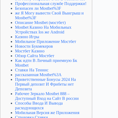
Профессиональная службе Поддержки!
Безопасен ли Mostbet%3F
же Я Могу вывести Свой Выигрыш и
Mostbet%3F
Описание Mostbet (мостбет)
Mostbet Казино На Мобильных
Устройствах Ios же Android
Казино Игры
Мобильное Приложение Мостбет
Новости Букмекеров
Мостбет Казино
Обзор Сайта Мостбет
Как идти В Личный приемную Бк
Mostbet
Ставки На Теннис
рассказанная Mostbet%3A
Приветственные Бонусы 2024 На
Первый депозит И Фрибеты нет
Депозита
Рабочее Зеркало Mostbet 888 –
Доступный Вход на Сайт В россии
Способы Ввода И Вывода
расходующихся
Мобильная Версия же Приложения
Страховка Ставки