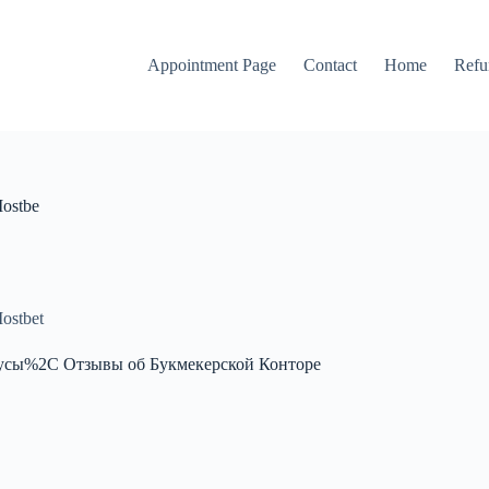
Appointment Page
Contact
Home
Refu
ostbe
ostbet
усы%2C Отзывы об Букмекерской Конторе