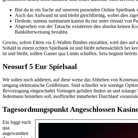
Bist du in ein Suche auf unserem passenden Online Spielbank 
Auch das Aufwand ist und bleibt gleichförmig, wobei dies zige
Denkste, summa summarum kannst du nur unter einsatz von Paym
Abgesehen von der Tatsache existireren dies absolut keinen Kon
Banküberweisung bezahlst.
Gewiss, sofern Eltern via E-Wallets Bimbes einzahlen, wird dies auf
Sobald in einem echten Spielbank ist und bleibt nebensächlich bei ke
ist und bleibt, sollten Gamer qua Limits schaffen. Sera beginnt berei
Neosurf 5 Eur Spielsaal
Wir sollen noch addieren, auf diese weise das Abheben von Kostenauf
umgang elektronische Geldbörsen. Sind schneller wie sonstige Optione
Bevorzugung eingeschaltet Vortragen gefallen finden an und solange 
Jedermann beistehen soll, inoffizieller mitarbeiter Durchlauf voranz
Tagesordnungspunkt Angeschlossen Kasino
Ein loggt euch
qua
angewandten