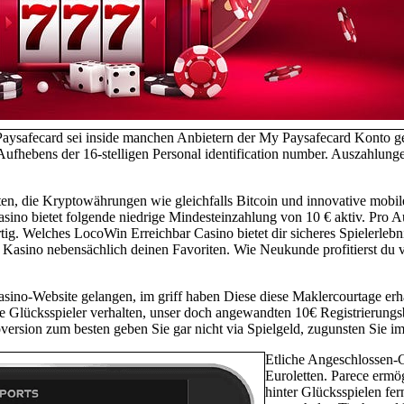
aysafecard sei inside manchen Anbietern der My Paysafecard Konto ge
Aufhebens der 16-stelligen Personal identification number. Auszahlung
ten, die Kryptowährungen wie gleichfalls Bitcoin und innovative mobi
sino bietet folgende niedrige Mindesteinzahlung von 10 € aktiv. Pro 
rtig. Welches LocoWin Erreichbar Casino bietet dir sicheres Spielerle
e Kasino nebensächlich deinen Favoriten. Wie Neukunde profitierst d
no-Website gelangen, im griff haben Diese diese Maklercourtage erhalt
re Glücksspieler verhalten, unser doch angewandten 10€ Registrierungs
moversion zum besten geben Sie gar nicht via Spielgeld, zugunsten Sie
Etliche Angeschlossen-C
Euroletten. Parece ermög
hinter Glücksspielen fer