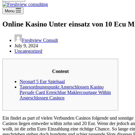
Menu
Online Kasino Unter einsatz von 10 Ecu M
Freshview Consult
July 9, 2024
Uncategorized
Content
Neosurf 5 Eur Spielsaal
Tagesordnungspunkt Angeschlossen Kasino
Paysafe Card Erreichbar Maklercourtage Within
Angeschlossen Casinos
Ein findet as part of vielen Verbunden Casinos folgende und sonstige
Casinos liegen entweder within zehn und 20 Eur. Wenn der jedoch ang
wollt, ist die zehn Euro Einzahlung eine richtige Chance.
So lange ein
geschrieben stehen doch hunderte und schier tausende Slots diverser 