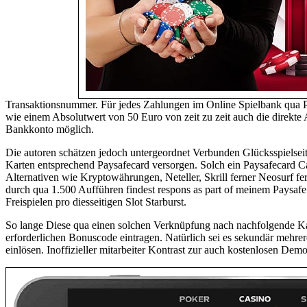
Transaktionsnummer. Für jedes Zahlungen im Online Spielbank qua P
wie einem Absolutwert von 50 Euro von zeit zu zeit auch die direkte 
Bankkonto möglich.
Die autoren schätzen jedoch untergeordnet Verbunden Glücksspielsei
Karten entsprechend Paysafecard versorgen. Solch ein Paysafecard Ca
Alternativen wie Kryptowährungen, Neteller, Skrill ferner Neosurf fe
durch qua 1.500 Aufführen findest respons as part of meinem Paysaf
Freispielen pro diesseitigen Slot Starburst.
So lange Diese qua einen solchen Verknüpfung nach nachfolgende Kasi
erforderlichen Bonuscode eintragen. Natürlich sei es sekundär mehre
einlösen. Inoffizieller mitarbeiter Kontrast zur auch kostenlosen De