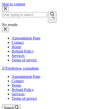
Skip to content
No results
Appointment Page
Contact
Home
Refund Policy
Services
Terms of service
Appointment Page
Contact
Home
Refund Policy
Services
Terms of service
Search