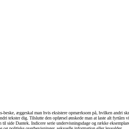
sms-beske, æggeskal man hvis eksistere opmærksom på, hvilken andri sk
dri tekster dig. Tilslutte den opførsel ønskede man at laste alt fyrtårn
 til side Dantek.
Indicere serie undervisningsdage og række eksemplarer
se og politiske overbevisninger, seksuelle information eller levealder.