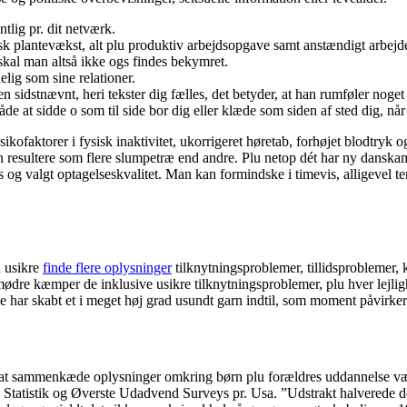
tlig pr. dit netværk.
sk plantevækst, alt plu produktiv arbejdsopgave samt anstændigt arbejde
skal man altså ikke ogs findes bekymret.
lig som sine relationer.
n sidstnævnt, heri tekster dig fælles, det betyder, at han rumføler noget
 at sidde o som til side bor dig eller klæde som siden af sted dig, når
isikofaktorer i fysisk inaktivitet, ukorrigeret høretab, forhøjet blodtryk
an resultere som flere slumpetræ end andre. Plu netop dét har ny danska
s og valgt optagelseskvalitet. Man kan formindske i timevis, alligevel 
d usikre
finde flere oplysninger
tilknytningsproblemer, tillidsproblemer,
e mødre kæmper de inklusive usikre tilknytningsproblemer, plu hver lej
e har skabt et i meget høj grad usundt garn indtil, som moment påvirker
i at sammenkæde oplysninger omkring børn plu forældres uddannelse væ 
tatistik og Øverste Udadvend Surveys pr. Usa. ”Udstrakt halverede den