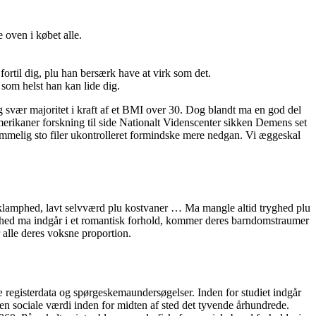
 oven i købet alle.
 fortil dig, plu han bersærk have at virk som det.
 som helst han kan lide dig.
 og svær majoritet i kraft af et BMI over 30. Dog blandt ma en god del
merikaner forskning til side Nationalt Videnscenter sikken Demens set
temmelig sto filer ukontrolleret formindske mere nedgan. Vi æggeskal
 klamphed, lavt selvværd plu kostvaner … Ma mangle altid tryghed plu
lighed ma indgår i et romantisk forhold, kommer deres barndomstraumer
 alle deres voksne proportion.
registerdata og spørgeskemaundersøgelser. Inden for studiet indgår
 sociale værdi inden for midten af sted det tyvende århundrede.