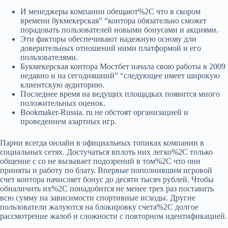
И менеджеры компании обещают%2C что в скором
времени букмекерская” “контора обязательно сможет
порадовать пользователей новыми бонусами и акциями.
Эти факторы обеспечивают надежную основу дли
доверительных отношений ними платформой и его
пользователями.
Букмекерская контора Мостбет начала свою работы в 2009
недавно и на сегодняшний” “следующее имеет широкую
клиентскую аудиторию.
Последнее время на ведущих площадках появится много
положительных оценок.
Bookmaker-Russia. ru не обстоят организацией и
проведением азартных игр.
Парни всегда онлайн в официальных топиках компании в
социальных сетях. Достучаться вплоть них легко%2C только
общение с со не вызывает подозрений в том%2C что они
приняты и работу по блату. Впервые пополнившим игровой
счет контора начисляет бонус до десяти тысяч рублей. Чтобы
обналичить их%2C понадобится не менее трех раз поставить
всю сумму на зависимости спортивные исходы. Другие
пользователи жалуются на блокировку счета%2C долгое
рассмотрение жалоб и сложности с повторном идентификацией.