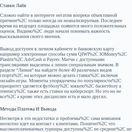
Ставки Лайв
Сложно найти в интернете негатив вопреки объективной
причине%2C только иногда он неанализируемая. Последнее
время на ведущих площадках появится много положительных
оценок. Видимо%2C люди начали понимать важность
высказывания своего мнения.
Вывод доступен в личном кабинете и банковскую карту
например электронные способы сумм QIWI%2C ЮMoney%2C
Piastrix%2C AdvCash и Payeer. Матчи с доступными
трансляциями выделены а линии специальным значком. В
разделе “Линия” вы найдете более 40 различных видов
спорта%2C на которые можно делать ставки%2C включая
онлайн-игры. Моменты упорядочены по популярности%2C
приоритет уделяется футболу%2C хоккею%2C баскетболу а
теннису%2C также есть ставки на киберспорт. Но это но не
все%2C а кроме этих дисциплин есть и мало других.
Методы Платежа И Вывода
Несмотря в эти недостатки и проблемы%2C сама компания
неохотно идет на контакт с клиентами. Понятно%2C что
высокооплачиваемых турниры доступны%2C не средние%2C не