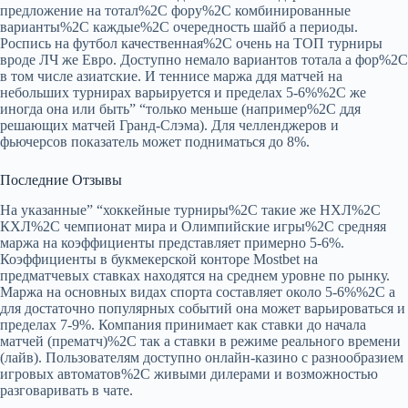
предложение на тотал%2C фору%2C комбинированные
варианты%2C каждые%2C очередность шайб а периоды.
Роспись на футбол качественная%2C очень на ТОП турниры
вроде ЛЧ же Евро. Доступно немало вариантов тотала а фор%2C
в том числе азиатские. И теннисе маржа ддя матчей на
небольших турнирах варьируется и пределах 5-6%%2C же
иногда она или быть” “только меньше (например%2C ддя
решающих матчей Гранд-Слэма). Для челленджеров и
фьючерсов показатель может подниматься до 8%.
Последние Отзывы
На указанные” “хоккейные турниры%2C такие же НХЛ%2C
КХЛ%2C чемпионат мира и Олимпийские игры%2C средняя
маржа на коэффициенты представляет примерно 5-6%.
Коэффициенты в букмекерской конторе Mostbet на
предматчевых ставках находятся на среднем уровне по рынку.
Маржа на основных видах спорта составляет около 5-6%%2C а
для достаточно популярных событий она может варьироваться и
пределах 7-9%. Компания принимает как ставки до начала
матчей (прематч)%2C так а ставки в режиме реального времени
(лайв). Пользователям доступно онлайн-казино с разнообразием
игровых автоматов%2C живыми дилерами и возможностью
разговаривать в чате.