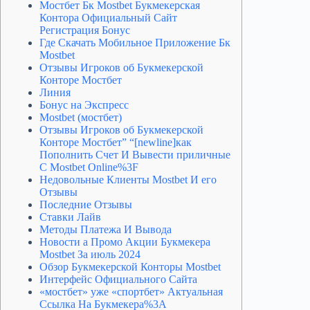
Мостбет Бк Mostbet Букмекерская
Контора Официальный Сайт
Регистрация Бонус
Где Скачать Мобильное Приложение Бк
Mostbet
Отзывы Игроков об Букмекерской
Конторе Мостбет
Линия
Бонус на Экспресс
Mostbet (мостбет)
Отзывы Игроков об Букмекерской
Конторе Мостбет” “[newline]как
Пополнить Счет И Вывести приличные
С Mostbet Online%3F
Недовольные Клиенты Mostbet И его
Отзывы
Последние Отзывы
Ставки Лайв
Методы Платежа И Вывода
Новости а Промо Акции Букмекера
Mostbet За июль 2024
Обзор Букмекерской Конторы Mostbet
Интерфейс Официального Сайта
«мостбет» уже «спортбет» Актуальная
Ссылка На Букмекера%3A