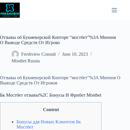
Отзывы об Букмекерской Конторе “мостбет”%3A Мнения
О Выводе Средств От Игроко
Freshview Consult
June 10, 2023
Mostbet Russia
Отзывы об Букмекерской Конторе “мостбет”%3A Мнения О
Выводе Средств От Игроков
Бк Мостбет отзывы%2C Бонусы И Фрибет Mostbet
Content
Бонусы ддя Новых Клиентов Бк
Мостбет