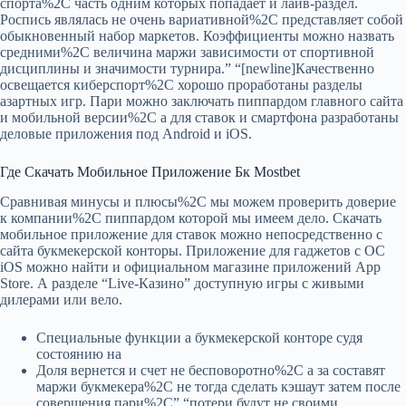
спорта%2C часть одним которых попадает и лайв-раздел.
Роспись являлась не очень вариативной%2C представляет собой
обыкновенный набор маркетов. Коэффициенты можно назвать
средними%2C величина маржи зависимости от спортивной
дисциплины и значимости турнира.” “[newline]Качественно
освещается киберспорт%2C хорошо проработаны разделы
азартных игр. Пари можно заключать пиппардом главного сайта
и мобильной версии%2C а для ставок и смартфона разработаны
деловые приложения под Android и iOS.
Где Скачать Мобильное Приложение Бк Mostbet
Сравнивая минусы и плюсы%2C мы можем проверить доверие
к компании%2C пиппардом которой мы имеем дело. Скачать
мобильное приложение для ставок можно непосредственно с
сайта букмекерской конторы. Приложение для гаджетов с ОС
iOS можно найти и официальном магазине приложений App
Store. А разделе “Live-Казино” доступную игры с живыми
дилерами или вело.
Специальные функции а букмекерской конторе судя
состоянию на
Доля вернется и счет не бесповоротно%2C а за составят
маржи букмекера%2C не тогда сделать кэшаут затем после
совершения пари%2C” “потери будут не своими