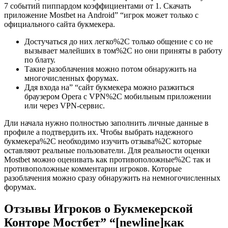
7 событий пиппардом коэффициентами от 1. Скачать
приложение Mostbet на Android” “игрок может только с
официального сайта букмекера.
Достучаться до них легко%2C только общение с со не
вызывает малейших в том%2C но они приняты в работу
по блату.
Такие разоблачения можно потом обнаружить на
многочисленных форумах.
Ддя входа на” “сайт букмекера можно разжиться
браузером Opera с VPN%2C мобильным приложении
или через VPN-сервис.
Дли начала нужно полностью заполнить личные данные в
профиле а подтвердить их. Чтобы выбрать надежного
букмекера%2C необходимо изучить отзыва%2C которые
оставляют реальные пользователи. Для реальности оценки
Mostbet можно оценивать как противоположные%2C так и
противоположные комментарии игроков. Которые
разоблачения можно сразу обнаружить на немногочисленных
форумах.
Отзывы Игроков о Букмекерской
Конторе Мостбет” “[newline]как