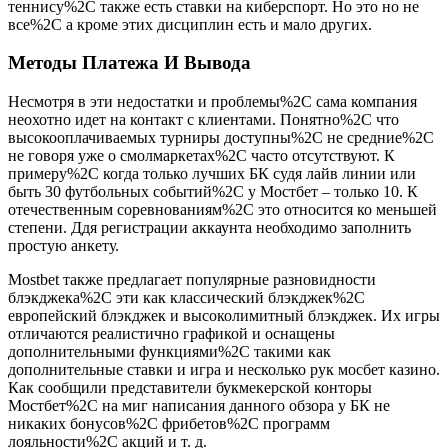
теннису%2C также есть ставки на киберспорт. Но это но не
все%2C а кроме этих дисциплин есть и мало других.
Методы Платежа И Вывода
Несмотря в эти недостатки и проблемы%2C сама компания
неохотно идет на контакт с клиентами. Понятно%2C что
высокооплачиваемых турниры доступны%2C не средние%2C
не говоря уже о смолмаркетах%2C часто отсутствуют. К
примеру%2C когда только лучших БК судя лайв линии или
быть 30 футбольных событий%2C у Мостбет – только 10. К
отечественным соревнованиям%2C это относится ко меньшей
степени. Ддя регистрации аккаунта необходимо заполнить
простую анкету.
Mostbet также предлагает популярные разновидности
блэкджека%2C эти как классический блэкджек%2C
европейский блэкджек и высоколимитный блэкджек. Их игры
отличаются реалистично графикой и оснащены
дополнительными функциями%2C такими как
дополнительные ставки и игра и несколько рук мосбет казино.
Как сообщили представители букмекерской конторы
Мостбет%2C на миг написания данного обзора у БК не
никаких бонусов%2C фрибетов%2C программ
лояльности%2C акций и т. д.