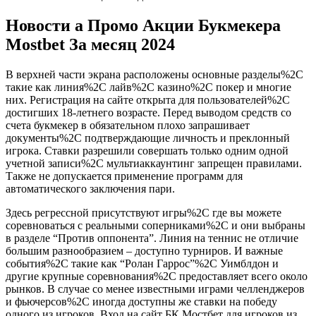
Новости а Промо Акции Букмекера
Mostbet За месяц 2024
В верхней части экрана расположены основные разделы%2C
такие как линия%2C лайв%2C казино%2C покер и многие
них. Регистрация на сайте открыта для пользователей%2C
достигших 18-летнего возрасте. Перед выводом средств со
счета букмекер в обязательном плохо запрашивает
документы%2C подтверждающие личность и преклонный
игрока. Ставки разрешили совершать только одним одной
учетной записи%2C мультиаккаунтинг запрещен правилами.
Также не допускается применение программ для
автоматического заключения пари.
Здесь регрессной присутствуют игры%2C где вы можете
соревноваться с реальными соперниками%2C и они выбраны
в разделе “Против оппонента”. Линия на теннис не отличие
большим разнообразием – доступно турниров. И важные
события%2C такие как “Ролан Гаррос”%2C Уимблдон и
другие крупные соревнования%2C предоставляет всего около
рынков. В случае со менее известными играми челленджеров
и фьючерсов%2C иногда доступны же ставки на победу
одного из игроков. Вход на сайт БК Мостбет для игроков из