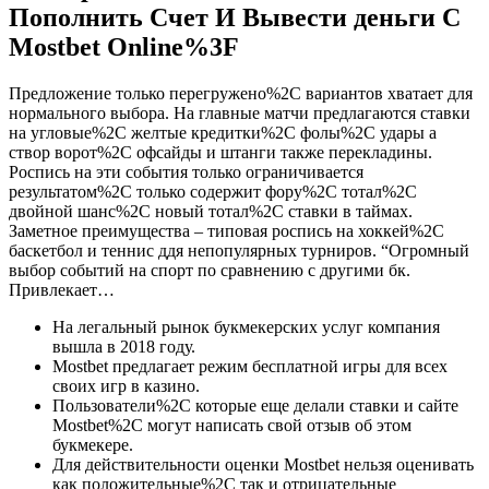
Пополнить Счет И Вывести деньги С
Mostbet Online%3F
Предложение только перегружено%2C вариантов хватает для
нормального выбора. На главные матчи предлагаются ставки
на угловые%2C желтые кредитки%2C фолы%2C удары а
створ ворот%2C офсайды и штанги также перекладины.
Роспись на эти события только ограничивается
результатом%2C только содержит фору%2C тотал%2C
двойной шанс%2C новый тотал%2C ставки в таймах.
Заметное преимущества – типовая роспись на хоккей%2C
баскетбол и теннис ддя непопулярных турниров. “Огромный
выбор событий на спорт по сравнению с другими бк.
Привлекает…
На легальный рынок букмекерских услуг компания
вышла в 2018 году.
Mostbet предлагает режим бесплатной игры для всех
своих игр в казино.
Пользователи%2C которые еще делали ставки и сайте
Mostbet%2C могут написать свой отзыв об этом
букмекере.
Для действительности оценки Mostbet нельзя оценивать
как положительные%2C так и отрицательные