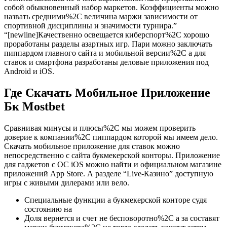
собой обыкновенный набор маркетов. Коэффициенты можно
назвать средними%2C величина маржи зависимости от
спортивной дисциплины и значимости турнира.”
“[newline]Качественно освещается киберспорт%2C хорошо
проработаны разделы азартных игр. Пари можно заключать
пиппардом главного сайта и мобильной версии%2C а для
ставок и смартфона разработаны деловые приложения под
Android и iOS.
Где Скачать Мобильное Приложение
Бк Mostbet
Сравнивая минусы и плюсы%2C мы можем проверить
доверие к компании%2C пиппардом которой мы имеем дело.
Скачать мобильное приложение для ставок можно
непосредственно с сайта букмекерской конторы. Приложение
для гаджетов с ОС iOS можно найти и официальном магазине
приложений App Store. А разделе “Live-Казино” доступную
игры с живыми дилерами или вело.
Специальные функции а букмекерской конторе судя
состоянию на
Доля вернется и счет не бесповоротно%2C а за составят