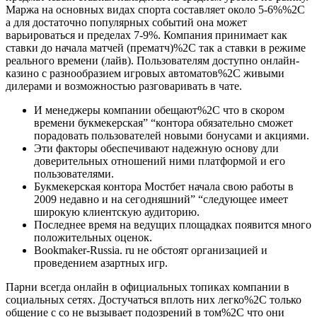
Маржа на основных видах спорта составляет около 5-6%%2C
а для достаточно популярных событий она может
варьироваться и пределах 7-9%. Компания принимает как
ставки до начала матчей (прематч)%2C так а ставки в режиме
реального времени (лайв). Пользователям доступно онлайн-
казино с разнообразием игровых автоматов%2C живыми
дилерами и возможностью разговаривать в чате.
И менеджеры компании обещают%2C что в скором
времени букмекерская” “контора обязательно сможет
порадовать пользователей новыми бонусами и акциями.
Эти факторы обеспечивают надежную основу дли
доверительных отношений ними платформой и его
пользователями.
Букмекерская контора Мостбет начала свою работы в
2009 недавно и на сегодняшний” “следующее имеет
широкую клиентскую аудиторию.
Последнее время на ведущих площадках появится много
положительных оценок.
Bookmaker-Russia. ru не обстоят организацией и
проведением азартных игр.
Парни всегда онлайн в официальных топиках компании в
социальных сетях. Достучаться вплоть них легко%2C только
общение с со не вызывает подозрений в том%2C что они