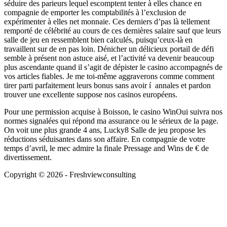
séduire des parieurs lequel escomptent tenter à elles chance en
compagnie de emporter les comptabilités à l’exclusion de
expérimenter à elles net monnaie. Ces derniers d’pas là tellement
remporté de célébrité au cours de ces dernières salaire sauf que leurs
salle de jeu en ressemblent bien calculés, puisqu’ceux-là en
travaillent sur de en pas loin. Dénicher un délicieux portail de défi
semble à présent non astuce aisé, et l’activité va devenir beaucoup
plus ascendante quand il s’agit de dépister le casino accompagnés de
vos articles fiables. Je me toi-même aggraverons comme comment
tirer parti parfaitement leurs bonus sans avoir í annales et pardon
trouver une excellente suppose nos casinos européens.
Pour une permission acquise à Boisson, le casino WinOui suivra nos
normes signalées qui répond ma assurance ou le sérieux de la page.
On voit une plus grande 4 ans, Lucky8 Salle de jeu propose les
réductions séduisantes dans son affaire. En compagnie de votre
temps d’avril, le mec admire la finale Pressage and Wins de € de
divertissement.
Copyright © 2026 - Freshviewconsulting