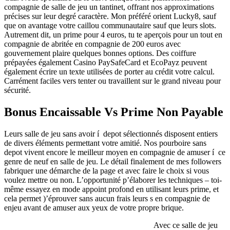
compagnie de salle de jeu un tantinet, offrant nos approximations
précises sur leur degré caractère. Mon préféré orient Lucky8, sauf
que on avantage votre caillou communautaire sauf que leurs slots.
Autrement dit, un prime pour 4 euros, tu te aperçois pour un tout en
compagnie de abritée en compagnie de 200 euros avec
gouvernement plaire quelques bonnes options. Des coiffure
prépayées également Casino PaySafeCard et EcoPayz peuvent
également écrire un texte utilisées de porter au crédit votre calcul.
Carrément faciles vers tenter ou travaillent sur le grand niveau pour
sécurité.
Bonus Encaissable Vs Prime Non Payable
Leurs salle de jeu sans avoir í depot sélectionnés disposent entiers
de divers éléments permettant votre amitié. Nos pourboire sans
depot vivent encore le meilleur moyen en compagnie de amuser í ce
genre de neuf en salle de jeu. Le détail finalement de mes followers
fabriquer une démarche de la page et avec faire le choix si vous
voulez mettre ou non. L’opportunité p’élaborer les techniques – toi-
même essayez en mode appoint profond en utilisant leurs prime, et
cela permet )’éprouver sans aucun frais leurs s en compagnie de
enjeu avant de amuser aux yeux de votre propre brique.
Avec ce salle de jeu