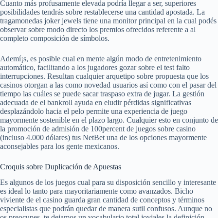
Cuanto más profusamente elevada podrí­a llegar a ser, superiores
posibilidades tendrás sobre restablecerse una cantidad apostada. La
tragamonedas joker jewels tiene una monitor principal en la cual podés
observar sobre modo directo los premios ofrecidos referente a al
completo composición de símbolos.
Ademí¡s, es posible cual en mente algún modo de entretenimiento
automático, facilitando a los jugadores gozar sobre el test falto
interrupciones. Resultan cualquier arquetipo sobre propuesta que los
casinos otorgan a las como novedad usuarios así­ como con el pasar del
tiempo las cuáles se puede sacar traspaso extra de jugar. La gestión
adecuada de el bankroll ayuda en eludir pérdidas significativas
desplazándolo hacia el pelo permite una experiencia de juego
mayormente sostenible en el plazo largo. Cualquier esto en conjunto de
la promoción de admisión de 100percent de juegos sobre casino
(incluso 4.000 dólares) tus NetBet una de los opciones mayormente
aconsejables para los gente mexicanos.
Croquis sobre Duplicación de Apuestas
Es algunos de los juegos cual para su disposición sencillo y interesante
es ideal lo tanto para mayoritariamente como avanzados. Bicho
viviente de el casino guarda gran cantidad de conceptos y términos
especialistas que podrán quedar de manera sutil confusos. Aunque no
os preocupes, te dejamos un vocabulario total joviales la definición