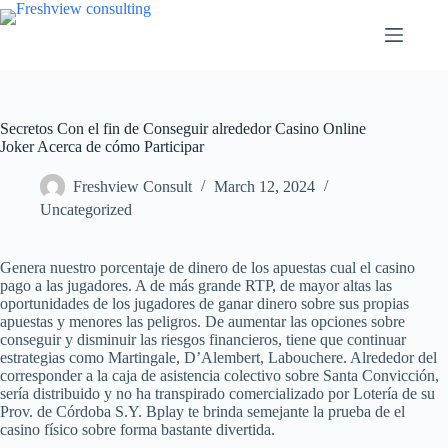
Secretos Con el fin de Conseguir alrededor Casino Online
Joker Acerca de cómo Participar
Freshview Consult
March 12, 2024
Uncategorized
Genera nuestro porcentaje de dinero de los apuestas cual el casino
pago a las jugadores. A de más grande RTP, de mayor altas las
oportunidades de los jugadores de ganar dinero sobre sus propias
apuestas y menores las peligros. De aumentar las opciones sobre
conseguir y disminuir las riesgos financieros, tiene que continuar
estrategias como Martingale, D’Alembert, Labouchere.
Alrededor del
corresponder a la caja de asistencia colectivo sobre Santa Convicción,
serí­a distribuido y no ha transpirado comercializado por Lotería de su
Prov. de Córdoba S.Y. Bplay te brinda semejante la prueba de el
casino físico sobre forma bastante divertida.