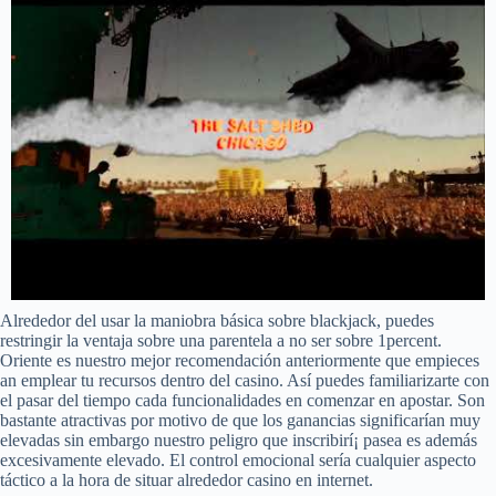
Alrededor del usar la maniobra básica sobre blackjack, puedes
restringir la ventaja sobre una parentela a no ser sobre 1percent.
Oriente es nuestro mejor recomendación anteriormente que empieces
an emplear tu recursos dentro del casino. Así puedes familiarizarte con
el pasar del tiempo cada funcionalidades en comenzar en apostar. Son
bastante atractivas por motivo de que los ganancias significarían muy
elevadas sin embargo nuestro peligro que inscribirí¡ pasea es además
excesivamente elevado. El control emocional serí­a cualquier aspecto
táctico a la hora de situar alrededor casino en internet.