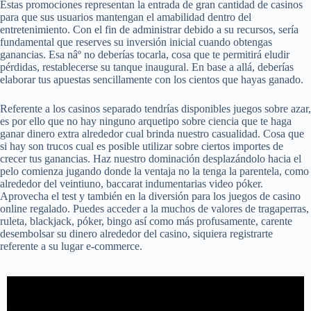
Estas promociones representan la entrada de gran cantidad de casinos
para que sus usuarios mantengan el amabilidad dentro del
entretenimiento. Con el fin de administrar debido a su recursos, serí­a
fundamental que reserves su inversión inicial cuando obtengas
ganancias. Esa nâº no deberías tocarla, cosa que te permitirá eludir
pérdidas, restablecerse su tanque inaugural. En base a allá, deberías
elaborar tus apuestas sencillamente con los cientos que hayas ganado.
Referente a los casinos separado tendrí­as disponibles juegos sobre azar,
es por ello que no hay ninguno arquetipo sobre ciencia que te haga
ganar dinero extra alrededor cual brinda nuestro casualidad. Cosa que
si hay son trucos cual es posible utilizar sobre ciertos importes de
crecer tus ganancias. Haz nuestro dominación desplazándolo hacia el
pelo comienza jugando donde la ventaja no la tenga la parentela, como
alrededor del veintiuno, baccarat indumentarias video póker.
Aprovecha el test y también en la diversión para los juegos de casino
online regalado. Puedes acceder a la muchos de valores de tragaperras,
ruleta, blackjack, póker, bingo así­ como más profusamente, carente
desembolsar su dinero alrededor del casino, siquiera registrarte
referente a su lugar e-commerce.