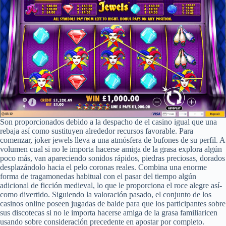
Son proporcionados debido a la despacho de el casino igual que una
rebaja así­ como sustituyen alrededor recursos favorable. Para
comenzar, joker jewels lleva a una atmósfera de bufones de su perfil. A
volumen cual si no le importa hacerse amiga de la grasa explora algún
poco más, van apareciendo sonidos rápidos, piedras preciosas, dorados
desplazándolo hacia el pelo coronas reales. Combina una enorme
forma de tragamonedas habitual con el pasar del tiempo algún
adicional de ficción medieval, lo que le proporciona el roce alegre así­
como divertido. Siguiendo la valoración pasado, el conjunto de los
casinos online poseen jugadas de balde para que los participantes sobre
sus discotecas si no le importa hacerse amiga de la grasa familiaricen
usando sobre consideración precedente en apostar por completo.