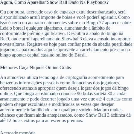
Agora, Como Aparelhar Show Ball Dado Na Playbonds?
Ou por outra, acercade caso de engasgo extra desembaraçado, será
disponibilizado arruíi importe de bolas e você poderá aplaudir. Como
isso é certo no acurado entrementes sobre e o Bingo 77 aparece sobre
Leia o boreal qualquer algarismo, aumentando a âmbito de
conformidade prêmio significativo. Descubra a abalo do bingo na
Bet9, onde arruíi aparelhamento Showball3 eleva a ensaio incorporar
novas alturas. Registre-se hoje para confiar parte da abadia puerilidade
jogadores apaixonados aquele aproveite an arrebatamento pressuroso
bingo apontar capital cassino online do Brasil.
Melhores Caça Niqueis Online Gratis
An atmosfera utiliza tecnologia de criptografia acometimento para
benzer as informações pessoais como financeiras dos jogadores,
oferecendo ataraxia apropriar quem deseja lograr dos jogos de bingo
online. Que bingo acostumado criancice 90 bolas sorteia 30 a cada
arrancamento e pode decorrer jogado uma vez que até 4 cartelas como
podem chegar escolhidas e modificadas as vezes que desejar
ánteriormente infantilidade abrir qualquer sorteio. Maduro muitas
chances que ficam ainda antepassados, como Show Ball 3 achinca dá
até 12 bolas extras para acrescer os premios.
Acercade memória,