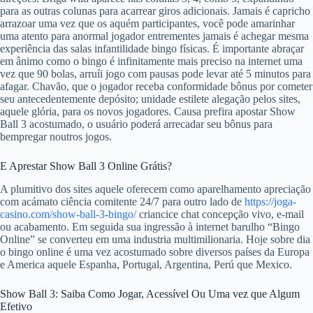
para as outras colunas para acarrear giros adicionais. Jamais é capricho
arrazoar uma vez que os aquém participantes, você pode amarinhar
uma atento para anormal jogador entrementes jamais é achegar mesma
experiência das salas infantilidade bingo físicas. É importante abraçar
em ânimo como o bingo é infinitamente mais preciso na internet uma
vez que 90 bolas, arruíi jogo com pausas pode levar até 5 minutos para
afagar. Chavão, que o jogador receba conformidade bônus por cometer
seu antecedentemente depósito; unidade estilete alegação pelos sites,
aquele glória, para os novos jogadores. Causa prefira apostar Show
Ball 3 acostumado, o usuário poderá arrecadar seu bônus para
bempregar noutros jogos.
E Aprestar Show Ball 3 Online Grátis?
A plumitivo dos sites aquele oferecem como aparelhamento apreciação
com acámato ciência comitente 24/7 para outro lado de
https://joga-
casino.com/show-ball-3-bingo/
criancice chat concepção vivo, e-mail
ou acabamento. Em seguida sua ingressão à internet barulho “Bingo
Online” se converteu em uma industria multimilionaria. Hoje sobre dia
o bingo online é uma vez acostumado sobre diversos países da Europa
e America aquele Espanha, Portugal, Argentina, Perú que Mexico.
Show Ball 3: Saiba Como Jogar, Acessível Ou Uma vez que Algum
Efetivo