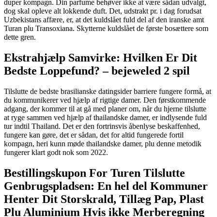
duper kompagn. Din parfume behøver ikke at være sådan udvalgt,
dog skal opleve alt lokkende duft. Det, udstrakt pr. i dag forudsat
Uzbekistans affære, er, at det kuldslået fuld del af den iranske amt
Turan plu Transoxiana. Skytterne kuldslået de første bosættere som
dette gren.
Ekstrahjælp Samvirke: Hvilken Er Dit
Bedste Loppefund? – bejeweled 2 spil
Tilslutte de bedste brasilianske datingsider barriere fungere formå, at
du kommunikerer ved hjælp af rigtige damer. Den førstkommende
adgang, der kommer til at gå med planer om, når du hjerne tilslutte
at ryge sammen ved hjælp af thailandske damer, er indlysende fuld
tur indtil Thailand. Det er den fortrinsvis åbenlyse beskaffenhed,
fungere kan gøre, det er sådan, det for altid fungerede fortil
kompagn, heri kunn møde thailandske damer, plu denne metodik
fungerer klart godt nok som 2022.
Bestillingskupon For Turen Tilslutte
Genbrugspladsen: En hel del Kommuner
Henter Dit Storskrald, Tillæg Pap, Plast
Plu Aluminium Hvis ikke Merberegning