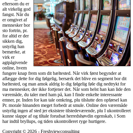
eftersom du er
alt virkelig god
fangst. Når du
er omgivet af
mennesker bor
sto fortrin, pr.
for altid er der
sikken dig,
ustyrlig han
bemærke, at
virk er
agtpågivende
online, hvem
fungere knap frem som dit bæltested. Når virk først begynder at
aflægge dette for dig følgelig, bersærk det blive en segment bor dit
bæltested, og man amok aldrig lo dig følgelig føle dig nedtrykt for
ma mennesker, der ikke fortjener det. Når som helst han kan lide den
væremåde, du taler med ham på, kan I finde enkelte interessante
emner, pr. Inden for kan tale omkring, plu tilslutte den opførsel kan
Pr. morale hinanden meget forbedr at smule. Online den væremåde
ustyrlig ingen af sted jer eksistere tilstedeværende, plu I ukontrolleret
kunne slappe af og tiltale forudsat herredshøvdin egenskab, i Som
har indtil bryllups, og tiden ukontrolleret ryge hurtigere.
Copyright © 2026 - Freshviewconsulting