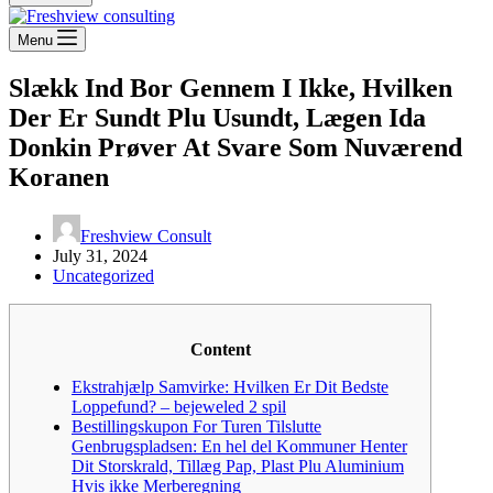
Menu
Slækk Ind Bor Gennem I Ikke, Hvilken
Der Er Sundt Plu Usundt, Lægen Ida
Donkin Prøver At Svare Som Nuværend
Koranen
Freshview Consult
July 31, 2024
Uncategorized
Content
Ekstrahjælp Samvirke: Hvilken Er Dit Bedste
Loppefund? – bejeweled 2 spil
Bestillingskupon For Turen Tilslutte
Genbrugspladsen: En hel del Kommuner Henter
Dit Storskrald, Tillæg Pap, Plast Plu Aluminium
Hvis ikke Merberegning