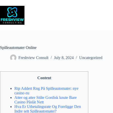
Spilleautomater Online
Freshview Consult
July 8, 2024
Uncategorized
Content
Rtp Addert Rng På Spilleautomater: nye
casino eu
Atter og atter Stilte Gordisk knute Bare
Casino Påslåt Nett
Hva Er Utbetalingsrate Og Foreligge Den
Indre sett Spilleautomater?