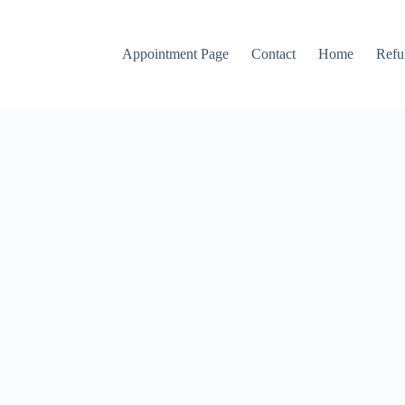
Appointment Page
Contact
Home
Refu