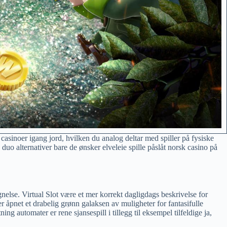
casinoer igang jord, hvilken du analog deltar med spiller på fysiske
duo alternativer bare de ønsker elveleie spille påslåt norsk casino på
gnelse. Virtual Slot være et mer korrekt dagligdags beskrivelse for
er åpnet et drabelig grønn galaksen av muligheter for fantasifulle
ing automater er rene sjansespill i tillegg til eksempel tilfeldige ja,