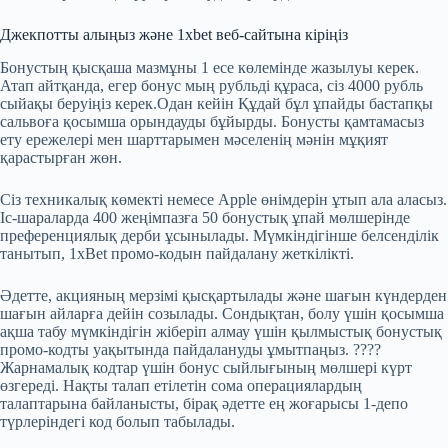
Джекпотты алыңыз және 1xbet веб-сайтына кіріңіз
Бонустың қысқаша мазмұны 1 есе көлемінде жазылуы керек.
Атап айтқанда, егер бонус мың рубльді құраса, сіз 4000 рубль
сыйақы беруіңіз керек.Одан кейін Құдай бұл ұпайды бастапқы
сальвоға қосымша орындауды бұйырды. Бонусты қамтамасыз
ету ережелері мен шарттарымен мәселенің мәнін мұқият
қарастырған жөн.
Сіз техникалық көмекті немесе Apple өнімдерін ұтып ала аласыз.
Іс-шараларда 400 жеңімпазға 50 бонустық ұпай мөлшерінде
преференциялық дерби ұсынылады. Мүмкіндігінше белсенділік
танытып, 1xBet промо-кодын пайдалану жеткілікті.
Әдетте, акцияның мерзімі қысқартылады және шағын күндерден
шағын айларға дейін созылады. Сондықтан, болу үшін қосымша
ақша табу мүмкіндігін жіберіп алмау үшін қылмыстық бонустық
промо-кодты уақытында пайдалануды ұмытпаңыз. ????
Жарнамалық кодтар үшін бонус сыйлығының мөлшері күрт
өзгереді. Нақты талап етілетін сома операциялардың
талаптарына байланысты, бірақ әдетте ең жоғарысы 1-депо
түрлеріндегі код болып табылады.