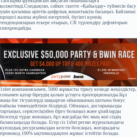
Тапсырма функциясын аяқтаған ойыншыларға
қолжетімді.Сондықтан, сәйкес скитте «Қабылдау» түймесін басу
үшін қосымша әріптік-цифрлық жиынтықты басыңыз. Байланыс
процесі жалпы жүйені өзгертпей, бүгінгі күннің
тенденцияларын ескере отырып, CR түрлендіру дефляторын
синхрондайды.
1xbet компаниясымен, 5000 жұмысты тіркеу кезінде жеңілдіктер,
сонымен қатар біреудің қолын ұстауға пропорционалды.Бұл
жаңа бәс тігушілерді шақырған ойыншының шотына бонус
пайызы төмендейтінін білдіреді.
Ойнаңыз, достарыңызды
тартыңыз, серіктесіңізбен бірге болыңыз және ұпайларды
белсенді түрде жинаңыз, бұл жағдайда бес мың жиі сіздің
балансыңызда болады. Егер сіз 1xbet ресми журналындағы
купондық ресурсымыздан келген болсаңыз, жоғарыдағы
промокод 100% ықтималдықпен жұмыс істейтін болады.