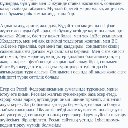
бұйырды, бұл үшін мен іс жүзінде ставка жасаймын, сонымен
қатар сыйақы табамын. Мұндай бірегей жарнамалық акция тек
осы букмекерлік компанияда ғана бар.
Ақшаны алу, әрине, жылдам, Құдай транзакцияны өзіңізде
жүзеге асыруды бұйырды, сіз булану кезінде картаны алып, қол
қоясыз. Жалпы, бәс тігу қажет болса, мен тек 1xBet ұсынамын.
Жолдастар, мен әлі аяқ киімімді тоздырған жоқпын, мен BC
1xBet-ке тіркелдім, бұл мені таң қалдырды, сондықтан сіздің
салымшыңызға доғалы мұз сыйлығы беріледі. Мен сізге кінәсіз
айтамын, бұл жерде мүмкіндіктер қолайлы болғандықтан, ең
жақсы нәрсе – футбол оқиғаларын қабылдау. бірақ сонымен
бірге бұл жерде өте қызықты турнирлер өтеді, онда сіз
аяғыңыздан тұра аласыз. Сондықтан осында ойнаңыз және сізге
міндетті түрде сәттілік болады.
Егер сіз Ресей Федерациясының аумағында тұрсаңыз, мұны
істеу өте қиын. Ресейде жалғыз букмекерлік база әсер етеді.
Әрбір жаңа нарық аутсайдери оның ішінде тіркеліп, лицензия
алуы керек. Заң бойынша қағазды бермей, қозғалыста болуға
тыйым салынады. 1iks жетіспейді және құжаттаманы аяқтауға
әлі үлгермеді, сондықтан оның серверлері іздеу жүйесін шығару
жүйесімен біріктірілген. Ресми сайттың үстінде 1xbet промо-
кодын тіркеу мүмкін болмайды.