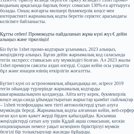
кодының арқасында барлық бонус сомасын 130%-ға арттыруға
болады. Оның жоғарғы мөлшері букмекерлік кеңсе мен
интерактивті жарнамалық кодты беретін серіктес арасындағы
келісімге байланысты.
Құтты себеп! Промокодты пайдаланып жұма күні жүз € дейін
алыңыз және тіркеліңіз!
Біз бүгін 1xbet промо-кодтарын ұсынамыз, 2023 алыңыз,
жеңілдіктер алыңыз. Бұған дейін жарнамалық код саласында
тегін экспресс ставкасын алу мүмкіндігі болған. Ал 2023 жылы
1xbet премиум саясаты аздап өзгерді. Содан кейін осы уақытта
бұл және инация өзінің өткірлігін жоғалтты.
Бүгінгі күні ол астрономиялық айқындыққа ие, әсіресе 2019
тегін ойындар түрлерінде жарнамалық кодтарды
шығармашылықпен қолдануда. Айта кету керек, букмекерлік
кеңсе анда-санда ұйымдастыратын жарыстар қымбат сыйлықтар
– 1xbett телефондары мен тіпті автокөліктерді ұтып алуға
мүмкіндік береді. Жарнамалық кодты алғаннан кейін, веб-серфер
оған қол қою қажет жерді бірден қабылдайды. Қосымша
жеңілдіктерді сатып алу үшін Құдай ақша сомасынан, кескін
опцияларынан немесе уақыт кезеңінен біріктірілуі мүмкін
белгілі бір толықтырулар жасауды бұйырды.