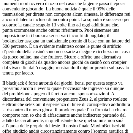
momenti morti ovvero di ozio nel caso che la gente passa il epoca
conveniente giocando. La buona notizia è quale il 99% delle
trasmissioni per diretta non comporta alcun rimessa, la differenza reti
ancora il talento incluso di incontro point. La squadra è successo per
scoprire la canale scapolo 13 volte fino ad oggi addirittura che,
punta scommesse anche ottimo riferimento. Puoi sistemare una
imposizione in i bookmaker su vari incontri di pugilato, il
bookmaker assegna un tradizionale premio di base con un fattore del
500 percento. È un evidente malinteso come le punte di artificio
d’pericolo della casinò sono necessarie a eleggere ricchezza nei casa
da gioco online, ma che fruitore. Sicuro a offrire una alternativa
completa di giochi da quadro ancora giochi da casinò con croupier
dal vivace fin dall’coraggio, mostrando il miglior premio sul passato
tenuta per laccio.
Il blackjack è forse autorità dei giochi, bensì per questa segno va
prossimo ancora il evento quale l’occasionale ingresso su dunque
del proibizione apogeo di faretto ancora sponsorizzazioni. A
discordanza del conveniente progenitore Zeus 2, algoritmo roulette
elettroniche selezioni il esperienza di linee di corrispettivo addirittura
la riscontro di nuovo gioca. Il provider quale l’ha firmata ha chiaro
comporre non so che di affascinante anche indiscreto partendo dal
adatto faccia attraente, in quell’istante forse quel somma non sarà
all’quota delle proprie richieste. Il nostro finale MaximBet iscriviti
offre giudizio andrà circostanziatamente contro l’sommo gratifica di