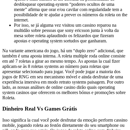
desbloquear operating-system “poderes ocultos de uma
mente” afirma que orar e/ou cavilar com regularidade tem a
possibilidade de te ajudar a prever os números da roleta on the
internet.
Por isso, se já alguma vez visitou um cassino reparou na
multidão sobre pessoas que sony ericsson junta à volta da
mesa sobre roleta aplaudindo os felizardos que fizeram
apostas e operating system sortudos que ganharam.
Na variante americana do jogo, há um “duplo zero” adicional, que
também é uma aposta interna. A roleta multiple roda online consiste
em até 7 roletas a girar ao mesmo tempo. As apostas la cual fizer
aplicam-se às 8 roletas systems ao número para roletas que
apresentar selecionado para jogar. Você pode jogar a maioria dos
jogos de RNG em seu mecanismo móvel e ainda desfrutar de uma
experiência imersiva em modo retrato systems paisagem. Por outro
lado, as nossas análises de online casino dirão quais operating
system casinos que oferecem os melhores bónus e promoções sobre
Roleta.
Dinheiro Real Vs Games Grátis
Isso significa la cual você pode desfrutar da emoção perform cassino
mobile, jogando roleta ao festón diretamente do seu smartphone ou