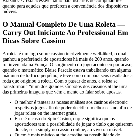
Brazino777 está acessível tanto para usuários de computadores
quanto para aqueles que preferem a conveniência dos dispositivos
móveis.
O Manual Completo De Uma Roleta —
Carry Out Iniciante Ao Professional Em
Dicas Sobre Cassino
A roleta é um jogo sobre cassino incrivelmente well-liked, o qual
ganhou a preferência de apostadores há mais de 200 anos, quando
foi inventada na França. O surgimento do jogo aconteceu por acaso,
quando o matemático Blaise Pascale estava trabalhando em alguma
máquina de traffico perpétuo, e teve como um para seus resultados a
roda que originou a roleta. Com o passar de anos, a roleta se
transformou” “num dos grandes símbolos dos cassinos at the uma
das primeiras imagens que vêm a mente ao falar sobre apostas.
O melhor é tantear as nossas análises aos casinos electronic
respetivos jogos afin de poder decidir u melhor casino afin de
jogar roleta on the internet grátis.
Esse é o caso do Spin Casino, o que significa que os
apostadores tem a possibilidade de jogar o título que quiserem
do site, seja simply no cassino online, ao vivo ou móvel.
Quem é mais místico at the acredita na possibilidade de