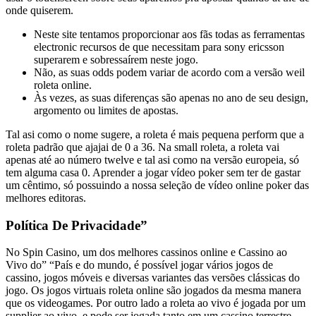
onde quiserem.
Neste site tentamos proporcionar aos fãs todas as ferramentas
electronic recursos de que necessitam para sony ericsson
superarem e sobressaírem neste jogo.
Não, as suas odds podem variar de acordo com a versão weil
roleta online.
Às vezes, as suas diferenças são apenas no ano de seu design,
argomento ou limites de apostas.
Tal asi como o nome sugere, a roleta é mais pequena perform que a
roleta padrão que ajajai de 0 a 36. Na small roleta, a roleta vai
apenas até ao número twelve e tal asi como na versão europeia, só
tem alguma casa 0. Aprender a jogar vídeo poker sem ter de gastar
um cêntimo, só possuindo a nossa seleção de vídeo online poker das
melhores editoras.
Política De Privacidade”
No Spin Casino, um dos melhores cassinos online e Cassino ao
Vivo do” “País e do mundo, é possível jogar vários jogos de
cassino, jogos móveis e diversas variantes das versões clássicas do
jogo. Os jogos virtuais roleta online são jogados da mesma manera
que os videogames. Por outro lado a roleta ao vivo é jogada por um
supplier ao vivo, e pode ser jogada tanto em um cassino terrestre