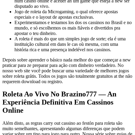
num casino online e aceder an um game que esteja a new ser
disputado ao vivo.
Jogo de roleta da Microgaming, o qual oferece apostas
especiais e o layout de apostas exclusivas.
Experimentamos e testamos los dos os cassinos no Brasil e no
mundo, e só escolhemos os mais fiáveis e divertidos pra
apostar o teu dinheiro.
A roleta é mais do que um simples jogo de sorte; ela é uma
instituição cultural em dans le cas où mesma, com uma
história rica e uma presença indelével nos cassinos.
Depois sobre aprender o básico nada melhor do que começar a new
praticar para ze preparar para ação com dinheiro verdadeiro. No
nosso web site você pode buscar uma variedade de melhores jogos
sobre roleta grátis. Todos os jogos são totalmente gratuitos at the não
requerem download ou registro.
Roleta Ao Vivo No Brazino777 — An
Experiência Definitiva Em Cassinos
Online
Além disto, as regras carry out cassino ao festón para roleta são
muito semelhantes, apresentando algumas diferenças que podem
variar sobre um tipo para jogo para outro. Nossa série sobre guias de