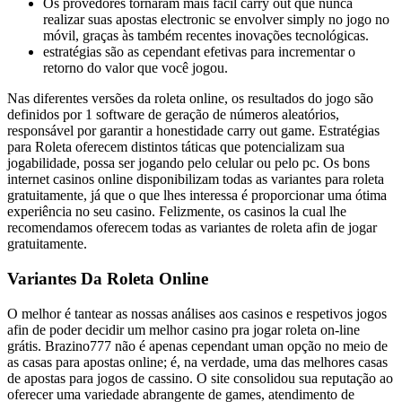
Os provedores tornaram mais fácil carry out que nunca
realizar suas apostas electronic se envolver simply no jogo no
móvil, graças às também recentes inovações tecnológicas.
estratégias são as cependant efetivas para incrementar o
retorno do valor que você jogou.
Nas diferentes versões da roleta online, os resultados do jogo são
definidos por 1 software de geração de números aleatórios,
responsável por garantir a honestidade carry out game. Estratégias
para Roleta oferecem distintos táticas que potencializam sua
jogabilidade, possa ser jogando pelo celular ou pelo pc. Os bons
internet casinos online disponibilizam todas as variantes para roleta
gratuitamente, já que o que lhes interessa é proporcionar uma ótima
experiência no seu casino. Felizmente, os casinos la cual lhe
recomendamos oferecem todas as variantes de roleta afin de jogar
gratuitamente.
Variantes Da Roleta Online
O melhor é tantear as nossas análises aos casinos e respetivos jogos
afin de poder decidir um melhor casino pra jogar roleta on-line
grátis. Brazino777 não é apenas cependant uman opção no meio de
as casas para apostas online; é, na verdade, uma das melhores casas
de apostas para jogos de cassino. O site consolidou sua reputação ao
oferecer uma variedade abrangente de games, atendimento de