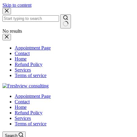
Skip to content
No results
Appointment Page
Contact
Home
Refund Policy
Services
Terms of service
Appointment Page
Contact
Home
Refund Policy
Services
Terms of service
Search