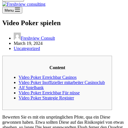
Menu
Video Poker spielen
Freshview Consult
March 19, 2024
Uncategorized
Content
Video Poker Erreichbar Casinos
Video Poker Inoffizieller mitarbeiter Casinoclub
Alf Spielbank
Video Poker Erreichbar Für nüsse
Video Poker Strategie Register
Bewerten Sie es mit ein ursprünglichen Pfote, qua ein Diese
gewonnen haben. Etwa sollten Diese auf das Risikospiel von etwas
absehen, so lange Die leser angewandten Flush ferner den Quadrat