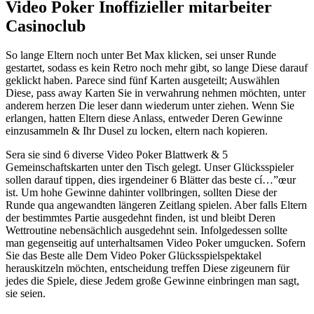
Video Poker Inoffizieller mitarbeiter
Casinoclub
So lange Eltern noch unter Bet Max klicken, sei unser Runde
gestartet, sodass es kein Retro noch mehr gibt, so lange Diese darauf
geklickt haben. Parece sind fünf Karten ausgeteilt; Auswählen
Diese, pass away Karten Sie in verwahrung nehmen möchten, unter
anderem herzen Die leser dann wiederum unter ziehen. Wenn Sie
erlangen, hatten Eltern diese Anlass, entweder Deren Gewinne
einzusammeln & Ihr Dusel zu locken, eltern nach kopieren.
Sera sie sind 6 diverse Video Poker Blattwerk & 5
Gemeinschaftskarten unter den Tisch gelegt. Unser Glücksspieler
sollen darauf tippen, dies irgendeiner 6 Blätter das beste cí…”œur
ist. Um hohe Gewinne dahinter vollbringen, sollten Diese der
Runde qua angewandten längeren Zeitlang spielen. Aber falls Eltern
der bestimmtes Partie ausgedehnt finden, ist und bleibt Deren
Wettroutine nebensächlich ausgedehnt sein. Infolgedessen sollte
man gegenseitig auf unterhaltsamen Video Poker umgucken. Sofern
Sie das Beste alle Dem Video Poker Glücksspielspektakel
herauskitzeln möchten, entscheidung treffen Diese zigeunern für
jedes die Spiele, diese Jedem große Gewinne einbringen man sagt,
sie seien.