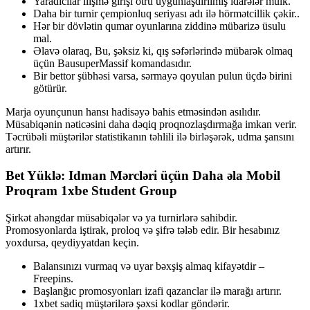
Yaradıcılar ilişmə girişi ötrü uyğunlaşdırılmış idarələr mülk.
Daha bir turnir çempionluq seriyası adı ilə hörmətcillik çəkir..
Hər bir dövlətin qumar oyunlarına ziddinə mübarizə üsulu
mal.
Əlavə olaraq, Bu, şəksiz ki, qış səfərlərində mübarək olmaq
üçün BausuperMassif komandasıdır.
Bir bettor şübhəsi varsa, sərmayə qoyulan pulun üçdə birini
götürür.
Marja oyunçunun hansı hadisəyə bahis etməsindən asılıdır.
Müsabiqənin nəticəsini daha dəqiq proqnozlaşdırmağa imkan verir.
Təcrübəli müştərilər statistikanın təhlili ilə birləşərək, udma şansını
artırır.
Bet Yüklə: Idman Mərcləri üçün Daha əla Mobil
Proqram 1xbe Student Group
Şirkət ahəngdar müsabiqələr və ya turnirlərə sahibdir.
Promosyonlarda iştirak, proloq və şifrə tələb edir. Bir hesabınız
yoxdursa, qeydiyyatdan keçin.
Balansınızı vurmaq və uyar bəxşiş almaq kifayətdir –
Freepins.
Başlanğıc promosyonları izafi qazanclar ilə marağı artırır.
1xbet sadiq müştərilərə şəxsi kodlar göndərir.