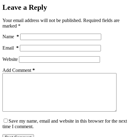
Leave a Reply
Your email address will not be published.
Required fields are
marked
*
Name
*
Email
*
Website
Add Comment
*
Save my name, email and website in this browser for the next
time I comment.