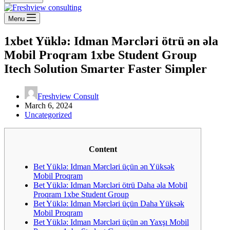
Menu
1xbet Yüklə: Idman Mərcləri ötrü ən əla
Mobil Proqram 1xbe Student Group
Itech Solution Smarter Faster Simpler
Freshview Consult
March 6, 2024
Uncategorized
Content
Bet Yüklə: Idman Mərcləri üçün ən Yüksək
Mobil Proqram
Bet Yüklə: Idman Mərcləri ötrü Daha əla Mobil
Proqram 1xbe Student Group
Bet Yüklə: Idman Mərcləri üçün Daha Yüksək
Mobil Proqram
Bet Yüklə: Idman Mərcləri üçün ən Yaxşı Mobil