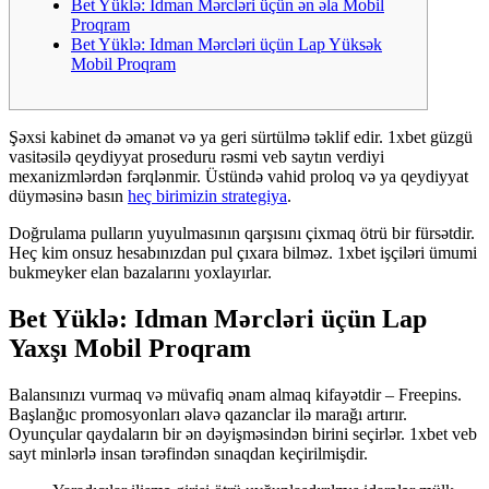
Bet Yüklə: Idman Mərcləri üçün ən əla Mobil
Proqram
Bet Yüklə: Idman Mərcləri üçün Lap Yüksək
Mobil Proqram
Şəxsi kabinet də əmanət və ya geri sürtülmə təklif edir. 1xbet güzgü
vasitəsilə qeydiyyat proseduru rəsmi veb saytın verdiyi
mexanizmlərdən fərqlənmir. Üstündə vahid proloq və ya qeydiyyat
düyməsinə basın
heç birimizin strategiya
.
Doğrulama pulların yuyulmasının qarşısını çixmaq ötrü bir fürsətdir.
Heç kim onsuz hesabınızdan pul çıxara bilməz. 1xbet işçiləri ümumi
bukmeyker elan bazalarını yoxlayırlar.
Bet Yüklə: Idman Mərcləri üçün Lap
Yaxşı Mobil Proqram
Balansınızı vurmaq və müvafiq ənam almaq kifayətdir – Freepins.
Başlanğıc promosyonları əlavə qazanclar ilə marağı artırır.
Oyunçular qaydaların bir ən dəyişməsindən birini seçirlər. 1xbet veb
sayt minlərlə insan tərəfindən sınaqdan keçirilmişdir.