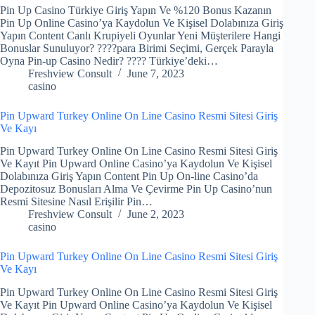
Pin Up Casino Türkiye Giriş Yapın Ve %120 Bonus Kazanın
Pin Up Online Casino’ya Kaydolun Ve Kişisel Dolabınıza Giriş
Yapın️ Content Canlı Krupiyeli Oyunlar Yeni Müşterilere Hangi
Bonuslar Sunuluyor? ????para Birimi Seçimi, Gerçek Parayla
Oyna Pin-up Casino Nedir? ???? Türkiye’deki…
Freshview Consult
June 7, 2023
casino
Pin Upward Turkey Online On Line Casino Resmi Sitesi Giriş
Ve Kayı
Pin Upward Turkey Online On Line Casino Resmi Sitesi Giriş
Ve Kayıt Pin Upward Online Casino’ya Kaydolun Ve Kişisel
Dolabınıza Giriş Yapın️ Content Pin Up On-line Casino’da
Depozitosuz Bonusları Alma Ve Çevirme Pin Up Casino’nun
Resmi Sitesine Nasıl Erişilir Pin…
Freshview Consult
June 2, 2023
casino
Pin Upward Turkey Online On Line Casino Resmi Sitesi Giriş
Ve Kayı
Pin Upward Turkey Online On Line Casino Resmi Sitesi Giriş
Ve Kayıt Pin Upward Online Casino’ya Kaydolun Ve Kişisel