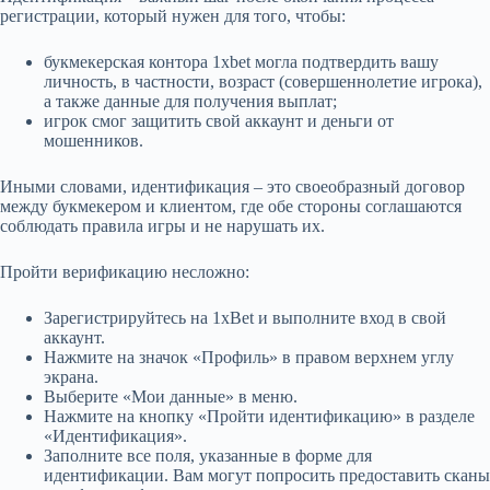
регистрации, который нужен для того, чтобы:
букмекерская контора 1xbet могла подтвердить вашу
личность, в частности, возраст (совершеннолетие игрока),
а также данные для получения выплат;
игрок смог защитить свой аккаунт и деньги от
мошенников.
Иными словами, идентификация – это своеобразный договор
между букмекером и клиентом, где обе стороны соглашаются
соблюдать правила игры и не нарушать их.
Пройти верификацию несложно:
Зарегистрируйтесь на 1xBet и выполните вход в свой
аккаунт.
Нажмите на значок «Профиль» в правом верхнем углу
экрана.
Выберите «Мои данные» в меню.
Нажмите на кнопку «Пройти идентификацию» в разделе
«Идентификация».
Заполните все поля, указанные в форме для
идентификации. Вам могут попросить предоставить сканы