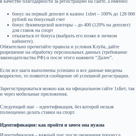
в качестве благодарности за регистрацию на сайте, а именно:
бонус на первый депозит в казино 1xbet – 100% до 128 000
рублей на бонусный счет
бонус букмекерской конторы – до 400 (120% на депозит)
для ставок на спорт
отказаться от бонуса (выбрать его позже в личном
кабинете).
Обязательно прочитайте правила и условия Клуба, дайте
разрешение на обработку персональных данных (требование
законодательства РФ) и после этого нажмите “Далее”.
Если все шаги выполнены успешно и все данные введены
корректно, то появится сообщение об успешной регистрации.
Зарегистрироваться можно как на официальном сайте 1хБет, так
и через мобильные приложения.
Следующий шаг – идентификация, без которой нельзя
полноценно делать ставки на спорт.
Идентификация: как пройти и зачем она нужна
Идентификация – важный шаг после окончания процесса