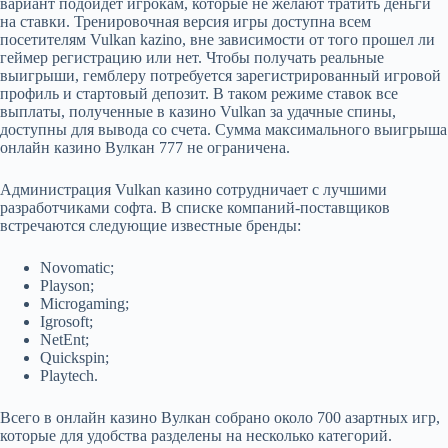
вариант подойдет игрокам, которые не желают тратить деньги
на ставки. Тренировочная версия игры доступна всем
посетителям Vulkan kazino, вне зависимости от того прошел ли
геймер регистрацию или нет. Чтобы получать реальные
выигрыши, гемблеру потребуется зарегистрированный игровой
профиль и стартовый депозит. В таком режиме ставок все
выплаты, полученные в казино Vulkan за удачные спины,
доступны для вывода со счета. Сумма максимального выигрыша
онлайн казино Вулкан 777 не ограничена.
Администрация Vulkan казино сотрудничает с лучшими
разработчиками софта. В списке компаний-поставщиков
встречаются следующие известные бренды:
Novomatic;
Playson;
Microgaming;
Igrosoft;
NetEnt;
Quickspin;
Playtech.
Всего в онлайн казино Вулкан собрано около 700 азартных игр,
которые для удобства разделены на несколько категорий.