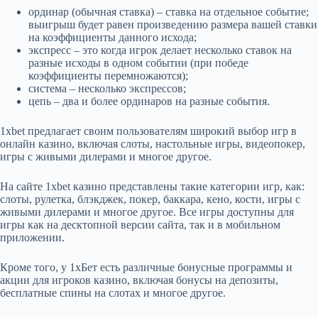
ординар (обычная ставка) – ставка на отдельное событие;
выигрыш будет равен произведению размера вашей ставки
на коэффициенты данного исхода;
экспресс – это когда игрок делает несколько ставок на
разные исходы в одном событии (при победе
коэффициенты перемножаются);
система – несколько экспрессов;
цепь – два и более ординаров на разные события.
1xbet предлагает своим пользователям широкий выбор игр в
онлайн казино, включая слоты, настольные игры, видеопокер,
игры с живыми дилерами и многое другое.
На сайте 1xbet казино представлены такие категории игр, как:
слоты, рулетка, блэкджек, покер, баккара, кено, кости, игры с
живыми дилерами и многое другое. Все игры доступны для
игры как на десктопной версии сайта, так и в мобильном
приложении.
Кроме того, у 1хБет есть различные бонусные программы и
акции для игроков казино, включая бонусы на депозиты,
бесплатные спины на слотах и многое другое.