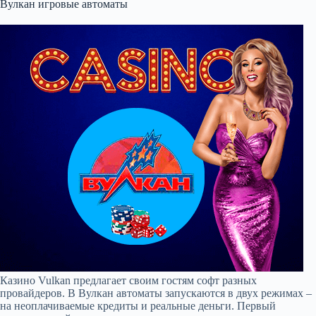
Вулкан игровые автоматы
Казино Vulkan предлагает своим гостям софт разных
провайдеров. В Вулкан автоматы запускаются в двух режимах –
на неоплачиваемые кредиты и реальные деньги. Первый