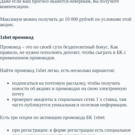
Даже если ваш прогноз окажется неверным, вы получите
компенсацию.
Максимум можно получить до 10 000 рублей по условиям этой
акции.
1xbet промокод
Промокод – это по своей сути бездепозитный бонус. Как
правило, не нужно пополнять депозит, чтобы сыграть в БК с
применением промокодов.
Найти промокод 1xbet легко, есть несколько вариантов:
подписаться на почтовую рассылку, чтобы получать
новости об акциях и промокодах на свою электронную
почту
проверьте аккаунты в социальных сетях 1 х ставка, там
часто публикуется уникальная и полезная информация.
Есть три опции по активации промокода БК 1xbet:
при регистрации: в форме регистрации есть специальное