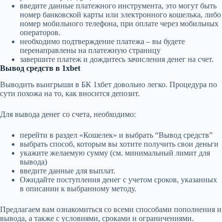
введите данные платежного инструмента, это могут быть
номер банковской карты или электронного кошелька, либо
номер мобильного телефона, при оплате через мобильных
операторов.
необходимо подтверждение платежа – вы будете
перенаправлены на платежную страницу
завершите платеж и дождитесь зачисления денег на счет.
Вывод средств в 1xbet
Выводить выигрыши в БК 1хбет довольно легко. Процедура по
сути похожа на то, как вносится депозит.
Для вывода денег со счета, необходимо:
перейти в раздел «Кошелек» и выбрать “Вывод средств”
выбрать способ, которым вы хотите получить свои деньги
укажите желаемую сумму (см. минимальный лимит для
вывода)
введите данные для выплат.
Ожидайте поступления денег с учетом сроков, указанных
в описании к выбранному методу.
Предлагаем вам ознакомиться со всеми способами пополнения и
вывода, а также с условиями, сроками и ограничениями.