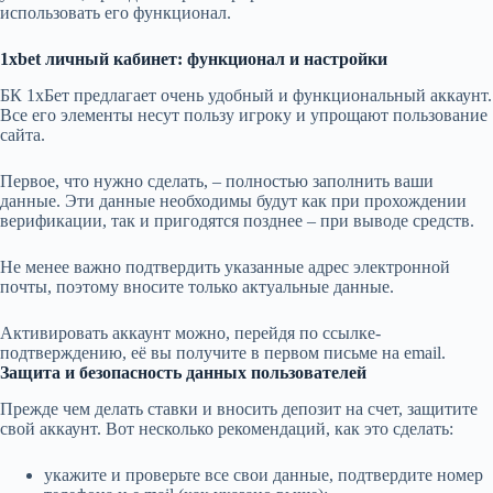
использовать его функционал.
1xbet личный кабинет: функционал и настройки
БК 1хБет предлагает очень удобный и функциональный аккаунт.
Все его элементы несут пользу игроку и упрощают пользование
сайта.
Первое, что нужно сделать, – полностью заполнить ваши
данные. Эти данные необходимы будут как при прохождении
верификации, так и пригодятся позднее – при выводе средств.
Не менее важно подтвердить указанные адрес электронной
почты, поэтому вносите только актуальные данные.
Активировать аккаунт можно, перейдя по ссылке-
подтверждению, её вы получите в первом письме на email.
Защита и безопасность данных пользователей
Прежде чем делать ставки и вносить депозит на счет, защитите
свой аккаунт. Вот несколько рекомендаций, как это сделать:
укажите и проверьте все свои данные, подтвердите номер