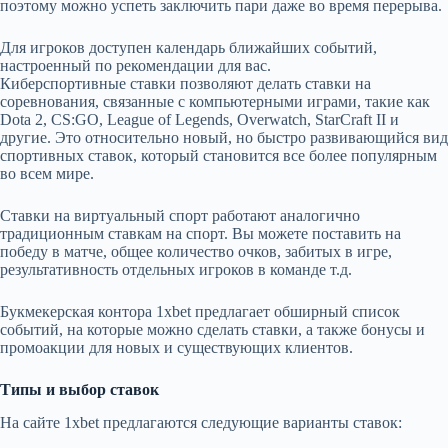
поэтому можно успеть заключить пари даже во время перерыва.
Для игроков доступен календарь ближайших событий,
настроенный по рекомендации для вас.
Киберспортивные ставки позволяют делать ставки на
соревнования, связанные с компьютерными играми, такие как
Dota 2, CS:GO, League of Legends, Overwatch, StarCraft II и
другие. Это относительно новый, но быстро развивающийся вид
спортивных ставок, который становится все более популярным
во всем мире.
Ставки на виртуальный спорт работают аналогично
традиционным ставкам на спорт. Вы можете поставить на
победу в матче, общее количество очков, забитых в игре,
результативность отдельных игроков в команде т.д.
Букмекерская контора 1xbet предлагает обширный список
событий, на которые можно сделать ставки, а также бонусы и
промоакции для новых и существующих клиентов.
Типы и выбор ставок
На сайте 1xbet предлагаются следующие варианты ставок: