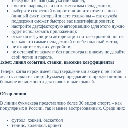
телефона и e mail (как указано выше);
смените пароль, если он кажется вам ненадежным;
выберите секретный вопрос и впишите ответ на него
(личный факт, который знаете только вы – так служба
поддержки сможет быстрее вас идентифицировать);
настройте двухфакторную авторизацию (для этого нужно
будет использовать приложения);
отключите функцию авторизации по электронной почте,
так как это самые ненадежный и небезопасный метод;
не входите с чужих устройств;
не оставляйте аккаунт без присмотра и никому не давайте
свой логин и пароль.
1xbet: линия событий, ставки, высокие коэффициенты
Теперь, когда игрок имеет подтвержденный аккаунт, он готов
делать ставки на спорт. Букмекер предлагает широкую линию и
большие возможности для ставок и выигрышей.
Обзор линии
В линии букмекера представлено более 30 видов спорта – как
популярных в России, так и менее востребованных. Среди них:
футбол, хоккей, баскетбол
теннис, волейбол, крикет