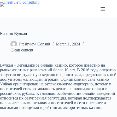
Казино Вулкан
Freshview Consult
March 1, 2024
Clean content
Вулкан – легендарное онлайн казино, которое известно на
рынке азартных развлечений более 10 лет. В 2016 году оператор
запустил виртуальную версию игорного зала, предоставив к ней
доступ всем желающим игрокам. Официальный сайт казино
Vulkan ориентирован на русскоязычную аудиторию, потому у
посетителей есть возможность делать на площадке ставки в
российских рублях. К главным особенностям онлайн-заведений
относится их безупречная репутация, которая подтверждается
положительными отзывами посетителей в сети интернет и
высокими позициями в рейтингах авторитетных казино.