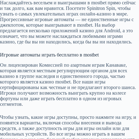
Наслаждайтесь весельем и выигрышами в mostbet прямо сейчас
и так долго, как вам нравится. Посетите Spinitron Spin, чтобы
узнать о самых увлекательных играх онлайн-казино в мире.
Прогрессивные игровые автоматы — не единственные игры с
джекпотом, которые выигрывают в mostbet. На выбор
предлагается несколько приложений казино для Android, а это
означает, что вы можете наслаждаться любимыми играми
казино, где бы вы ни находились, когда бы вы ни находились.
Игровые автоматы играть бесплатно в mostbet
Он лицензирован Комиссией по азартным играм Канаваке,
которая является местным регулирующим органом для всех
казино в группе наследия и единственного города, частью
которого является казино mostbet. Все наши игры
сертифицированы как честные и не предлагают второго шанса.
Игроки получают возможность выиграть крупно на колесе
фортуны или даже играть бесплатно в одном из игровых
сегментов.
Чтобы узнать, какие игры доступны, просто нажмите на игру, и
появятся варианты, включая способы внесения и вывода
средств, а также доступность игры для игры онлайн или для
мобильных устройств. Во все игры можно играть в вашем