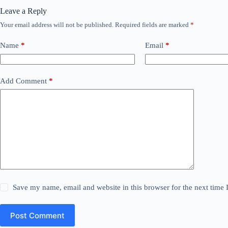
Leave a Reply
Your email address will not be published.
Required fields are marked
*
Name
*
Email
*
Add Comment
*
Save my name, email and website in this browser for the next time
Post Comment