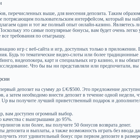
и
в, перечисленных выше, для внесения депозита. Таким образом,
 же потрясающим пользовательским интерфейсом, который вы най
едлагаем один и тот же полный опыт онлайн-казино. Являетесь 
. Поскольку это самые популярные бонусы, вам будет очень легко
 все требования по отыгрышу.
нацию игр с веб-сайта и игр, доступных только в приложении. 
жения. Будь то тематические видео-слоты или более традицион
бинго, видеопокера, карт и специальных игр казино, и вы обязат
исследование. Что бы вы ни представляли или предпочитали, вы 
ерсии
 первый депозит на сумму до £/€/$500. Это предложение доступн
в, а затем необходимо внести депозит в течение одной недели,
n Up вы получите лучший приветственный подарок и дополните
 Up, вам доступен огромный выбор.
о качества с выигрышами до 95%.
терлингов или более, вы получите 50 бонусов возврата денег.
 депозита и выплаты, а также возможность играть без ввода д
олучить этот удивительный бонус при первом депозите в размере