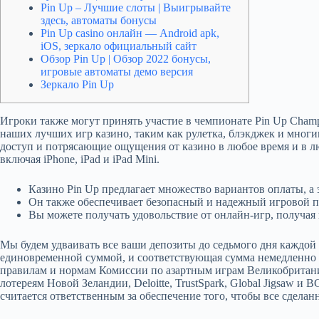
Pin Up – Лучшие слоты | Выигрывайте
здесь, автоматы бонусы
Pin Up casino онлайн — Android apk,
iOS, зеркало официальный сайт
Обзор Pin Up | Обзор 2022 бонусы,
игровые автоматы демо версия
Зеркало Pin Up
Игроки также могут принять участие в чемпионате Pin Up Champi
наших лучших игр казино, таким как рулетка, блэкджек и многи
доступ и потрясающие ощущения от казино в любое время и в л
включая iPhone, iPad и iPad Mini.
Казино Pin Up предлагает множество вариантов оплаты, а э
Он также обеспечивает безопасный и надежный игровой пр
Вы можете получать удовольствие от онлайн-игр, получа
Мы будем удваивать все ваши депозиты до седьмого дня каждой 
единовременной суммой, и соответствующая сумма немедленно за
правилам и нормам Комиссии по азартным играм Великобритани
лотереям Новой Зеландии, Deloitte, TrustSpark, Global Jigsaw и
считается ответственным за обеспечение того, чтобы все сделан