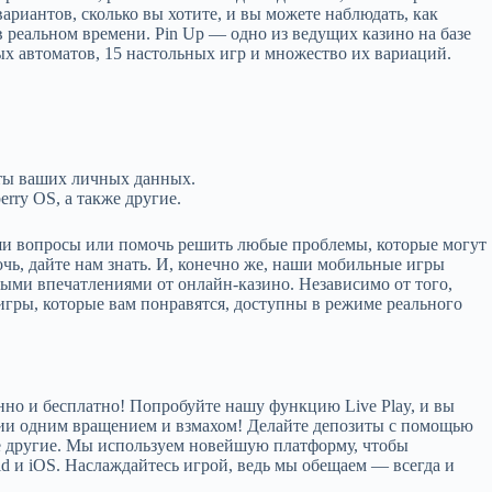
ариантов, сколько вы хотите, и вы можете наблюдать, как
в реальном времени. Pin Up — одно из ведущих казино на базе
овых автоматов, 15 настольных игр и множество их вариаций.
иты ваших личных данных.
rry OS, а также другие.
аши вопросы или помочь решить любые проблемы, которые могут
очь, дайте нам знать. И, конечно же, наши мобильные игры
ыми впечатлениями от онлайн-казино. Независимо от того,
 игры, которые вам понравятся, доступны в режиме реального
нно и бесплатно! Попробуйте нашу функцию Live Play, и вы
ании одним вращением и взмахом! Делайте депозиты с помощью
ие другие. Мы используем новейшую платформу, чтобы
 и iOS. Наслаждайтесь игрой, ведь мы обещаем — всегда и