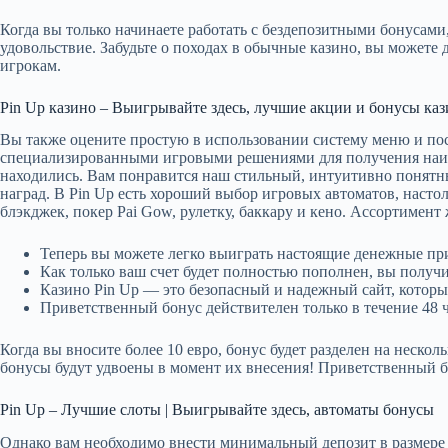
Когда вы только начинаете работать с бездепозитными бонусами
удовольствие. Забудьте о походах в обычные казино, вы может
игрокам.
Pin Up казино – Выигрывайте здесь, лучшие акции и бонусы ка
Вы также оцените простую в использовании систему меню и пос
специализированными игровыми решениями для получения наилуч
находились. Вам понравится наш стильный, интуитивно понятн
наград. В Pin Up есть хороший выбор игровых автоматов, насто
блэкджек, покер Pai Gow, рулетку, баккару и кено. Ассортимент
Теперь вы можете легко выиграть настоящие денежные при
Как только ваш счет будет полностью пополнен, вы получи
Казино Pin Up — это безопасный и надежный сайт, который
Приветственный бонус действителен только в течение 48 час
Когда вы вносите более 10 евро, бонус будет разделен на неско
бонусы будут удвоены в момент их внесения! Приветственный б
Pin Up – Лучшие слоты | Выигрывайте здесь, автоматы бонусы
Однако вам необходимо внести минимальный депозит в размере 2