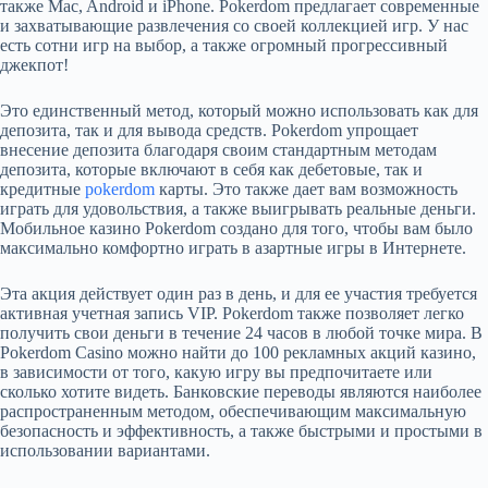
также Mac, Android и iPhone. Pokerdom предлагает современные
и захватывающие развлечения со своей коллекцией игр. У нас
есть сотни игр на выбор, а также огромный прогрессивный
джекпот!
Это единственный метод, который можно использовать как для
депозита, так и для вывода средств. Pokerdom упрощает
внесение депозита благодаря своим стандартным методам
депозита, которые включают в себя как дебетовые, так и
кредитные
pokerdom
карты. Это также дает вам возможность
играть для удовольствия, а также выигрывать реальные деньги.
Мобильное казино Pokerdom создано для того, чтобы вам было
максимально комфортно играть в азартные игры в Интернете.
Эта акция действует один раз в день, и для ее участия требуется
активная учетная запись VIP. Pokerdom также позволяет легко
получить свои деньги в течение 24 часов в любой точке мира. В
Pokerdom Casino можно найти до 100 рекламных акций казино,
в зависимости от того, какую игру вы предпочитаете или
сколько хотите видеть. Банковские переводы являются наиболее
распространенным методом, обеспечивающим максимальную
безопасность и эффективность, а также быстрыми и простыми в
использовании вариантами.