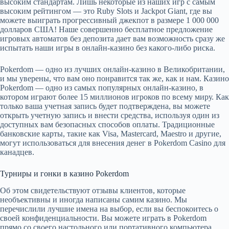
высоким стандартам. Лишь некоторые из наших игр с самым
высоким рейтингом — это Ruby Slots и Jackpot Giant, где вы
можете выиграть прогрессивный джекпот в размере 1 000 000
долларов США! Наше совершенно бесплатное предложение
игровых автоматов без депозита дает вам возможность сразу же
испытать наши игры в онлайн-казино без какого-либо риска.
Pokerdom — одно из лучших онлайн-казино в Великобритании,
и мы уверены, что вам оно понравится так же, как и нам. Казино
Pokerdom — одно из самых популярных онлайн-казино, в
котором играют более 15 миллионов игроков по всему миру. Как
только ваша учетная запись будет подтверждена, вы можете
открыть учетную запись и внести средства, используя один из
доступных вам безопасных способов оплаты. Традиционные
банковские карты, такие как Visa, Mastercard, Maestro и другие,
могут использоваться для внесения денег в Pokerdom Casino для
канадцев.
Турниры и гонки в казино Pokerdom
Об этом свидетельствуют отзывы клиентов, которые
необъективны и иногда написаны самим казино. Мы
перечислили лучшие имена на выбор, если вы беспокоитесь о
своей конфиденциальности. Вы можете играть в Pokerdom
прямо со своего настольного или портативного компьютера.