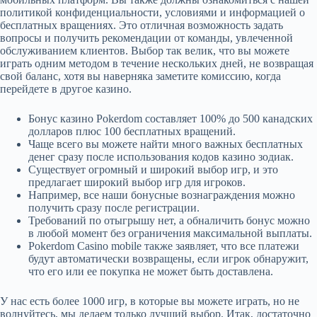
политикой конфиденциальности, условиями и информацией о
бесплатных вращениях. Это отличная возможность задать
вопросы и получить рекомендации от команды, увлеченной
обслуживанием клиентов. Выбор так велик, что вы можете
играть одним методом в течение нескольких дней, не возвращая
свой баланс, хотя вы наверняка заметите комиссию, когда
перейдете в другое казино.
Бонус казино Pokerdom составляет 100% до 500 канадских
долларов плюс 100 бесплатных вращений.
Чаще всего вы можете найти много важных бесплатных
денег сразу после использования кодов казино зодиак.
Существует огромный и широкий выбор игр, и это
предлагает широкий выбор игр для игроков.
Например, все наши бонусные вознаграждения можно
получить сразу после регистрации.
Требований по отыгрышу нет, а обналичить бонус можно
в любой момент без ограничения максимальной выплаты.
Pokerdom Casino mobile также заявляет, что все платежи
будут автоматически возвращены, если игрок обнаружит,
что его или ее покупка не может быть доставлена.
У нас есть более 1000 игр, в которые вы можете играть, но не
волнуйтесь, мы делаем только лучший выбор. Итак, достаточно