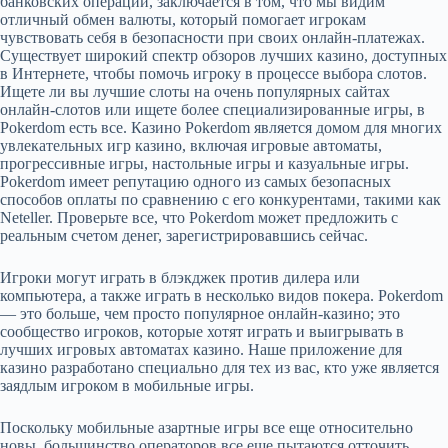
банковских операций, заключается в том, что мы видим
отличный обмен валюты, который помогает игрокам
чувствовать себя в безопасности при своих онлайн-платежах.
Существует широкий спектр обзоров лучших казино, доступных
в Интернете, чтобы помочь игроку в процессе выбора слотов.
Ищете ли вы лучшие слоты на очень популярных сайтах
онлайн-слотов или ищете более специализированные игры, в
Pokerdom есть все. Казино Pokerdom является домом для многих
увлекательных игр казино, включая игровые автоматы,
прогрессивные игры, настольные игры и казуальные игры.
Pokerdom имеет репутацию одного из самых безопасных
способов оплаты по сравнению с его конкурентами, такими как
Neteller. Проверьте все, что Pokerdom может предложить с
реальным счетом денег, зарегистрировавшись сейчас.
Игроки могут играть в блэкджек против дилера или
компьютера, а также играть в несколько видов покера. Pokerdom
— это больше, чем просто популярное онлайн-казино; это
сообщество игроков, которые хотят играть и выигрывать в
лучших игровых автоматах казино. Наше приложение для
казино разработано специально для тех из вас, кто уже является
заядлым игроком в мобильные игры.
Поскольку мобильные азартные игры все еще относительно
новы, большинство операторов все еще пытаются отточить